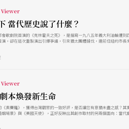
Viewer
下 當代歷史說了什麼？
都會歌劇院首演的《克林霍夫之死》，是描寫一九八五年義大利油輪遭到
首演，卻在這次重製演出引爆爭議，引來猶太團體撻伐，連前任紐約市長
姆．莫里斯的詮釋下，劇中對暴力的分析、以及對暴力的譴責，雙軌並陳
號
Viewer
老劇本煥發新生命
的《奧賽羅》，獲得台灣觀眾的一致好評，是否讓您有意猶未盡之感？其
婚姻場景》與《美國天使》，正好反映出其創作取材的另兩個面向：當代
，轉化成當前社會眾生的殊相與共相，是一次令人驚喜的新詮。後者則是
縮下，被撲面而來的情感所取代。