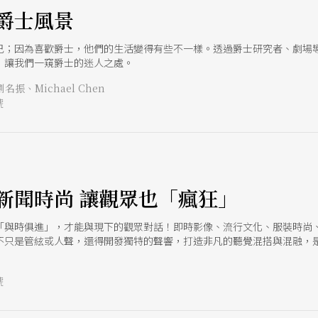
爵士風景
己；因為喜歡爵士，他們的生活變得有些不一樣。透過爵士研究者、劇場
，讓我們一窺爵士的迷人之處。
振、Michael Chen
號
e
新聞時尚 讓觀眾也「瘋狂」
「與時俱進」，才能與現下的觀眾對話！即時影像、流行文化、服裝時尚
不只是管絃或人聲，還得開發獨特的聲響，打造非凡的聽覺混搭與混融，
號