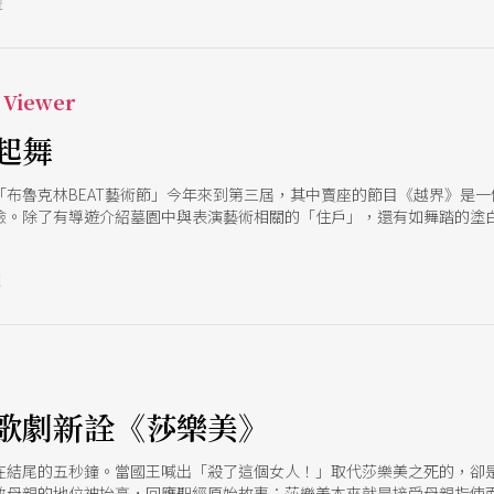
號
Viewer
起舞
「布魯克林BEAT藝術節」今年來到第三屆，其中賣座的節目《越界》是
險。除了有導遊介紹墓園中與表演藝術相關的「住戶」，還有如舞踏的塗
最後收束在地下墓穴中的佛朗明哥歌舞，彷彿歌詠著生之悲愴、死之蒼涼
號
歌劇新詮《莎樂美》
在結尾的五秒鐘。當國王喊出「殺了這個女人！」取代莎樂美之死的，卻
敬母親的地位被抬高，回應聖經原始故事：莎樂美本來就是接受母親指使