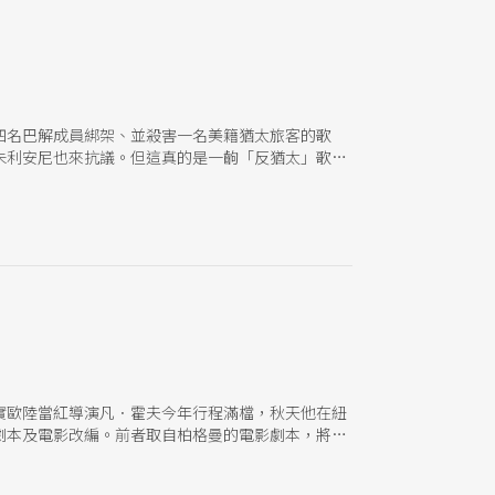
四名巴解成員綁架、並殺害一名美籍猶太旅客的歌
朱利安尼也來抗議。但這真的是一齣「反猶太」歌劇
，事實上是對巴勒斯坦與以色列雙方的全面透視。
實歐陸當紅導演凡．霍夫今年行程滿檔，秋天他在紐
劇本及電影改編。前者取自柏格曼的電影劇本，將一
完全空台，演員火力全開的表演，讓原著精采的辯證