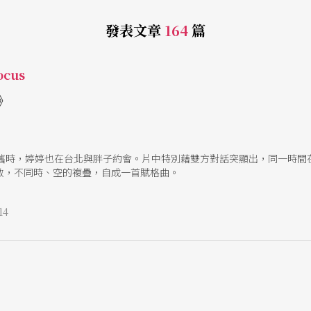
發表文章
164
篇
cus
》
敘舊時，婷婷也在台北與胖子約會。片中特別藉雙方對話突顯出，同一時間在
散，不同時、空的複疊，自成一首賦格曲。
14
e