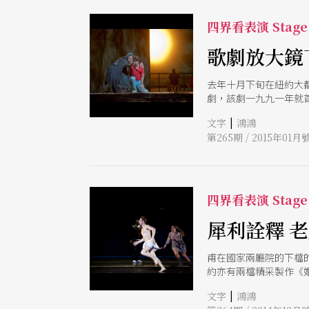
四界看表演 Stage 
歌劇放大鏡
去年十月下旬在紐約大
劇，該劇一九九一年就
嗎？在《戰馬》導演湯
|
文字
鴻鴻
第265期 / 2015年01月
四界看表演 Stage 
犀利詮釋 
甫在國家兩廳院的下檔
約亦有兩檔精采製作《
則略嫌冗長的情感記錄
|
文字
鴻鴻
與諷刺，在連珠砲的壓