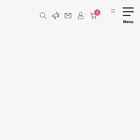
:::
0