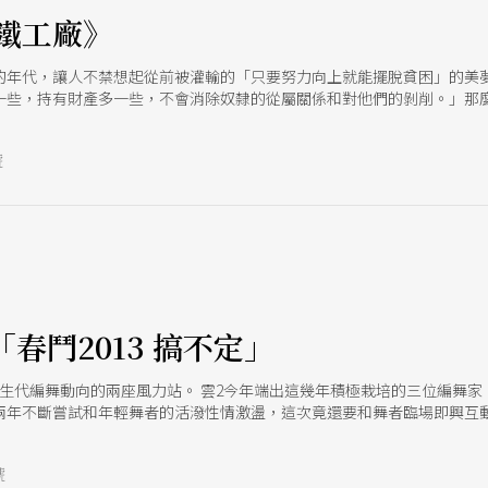
鐵工廠》
的年代，讓人不禁想起從前被灌輸的「只要努力向上就能擺脫貧困」的美
一些，持有財產多一些，不會消除奴隸的從屬關係和對他們的剝削。」那
，勞工藝術的捲土重來，也是時機到了！ 十月份，臺北詩歌節邀請了中國
心登場。桃園的工廠特多，帳篷劇主力導演林欣怡+北藝大畢業的編劇陳
號
傷、勞資爭議、移工、逃跑外勞、親子關係等議題。賴佩霞加上拷秋勤樂
要飆淚了。我想看看屬於這個世代的嘻哈反抗術！
「春鬥2013 搞不定」
生代編舞動向的兩座風力站。 雲2今年端出這幾年積極栽培的三位編舞家
兩年不斷嘗試和年輕舞者的活潑性情激盪，這次竟還要和舞者臨場即興互
但和他之前與服裝和科技影像對話的脈絡，都可看出突破傳統思維的企圖
r和中文《一個藍色的地方》一個指時間、一個指空間，就當是文字遊戲吧，
號
帕塔舞蹈劇場同一檔期演出，剛好可以讓我們看看卅年距離，今日舞蹈走