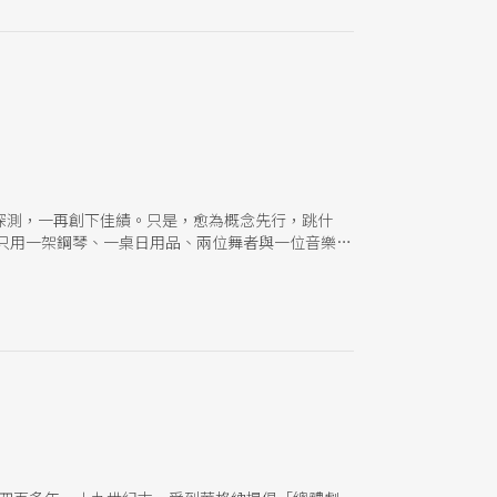
探測，一再創下佳績。只是，愈為概念先行，跳什
只用一架鋼琴、一桌日用品、兩位舞者與一位音樂
辨識度尚且不及，何來反省的時間？黃翊的新作，證