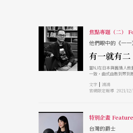
焦點專題（二） Fo
他們眼中的《一一
有一就有二
當NJ在日本與舊情人
一致，曲式由散到聚到
|
文字
鴻鴻
官網限定報導 2021/12/
特別企畫 Featur
台灣的爵士