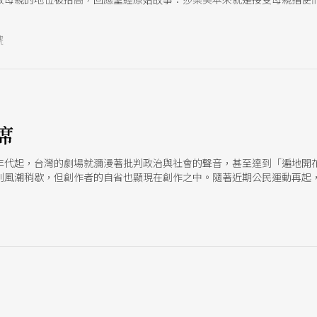
方又毫無猶疑立即支持王后奪權，這一切顯得勉強而欠缺說服力。
號
席
年代起，台灣的劇場就瀰漫著批判政治與社會的聲音，甚至達到「遍地開
判風潮稍歇，但創作者的自省也顯現在創作之中。隨著近期公民運動再起