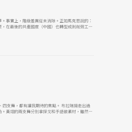
夢。事實上，階級差異從未消除。正如馬克思說的：
麼，在最後的共產國度（中國）也轉型成剝削勞工不
打工詩人代表鄭小瓊來訪交流；台灣自製的勞工音樂
雅柔，藉此為背景，以慢島劇團擅長的黑色喜劇與輕
團范姜擔綱，還有陳世興譜曲。〈我不想做貧窮年輕
、四支舞，都有讓我期待的焦點。 布拉瑞揚走出過
動。黃翊的兩支舞分別拿探戈和手語做素材，雖然在
。而鄭宗龍則是紐約駐村後返國交出的新成績單英文
卻也暗含他在失語處境下的誤讀、誤解、錯位所迸發的
到了哪裡？