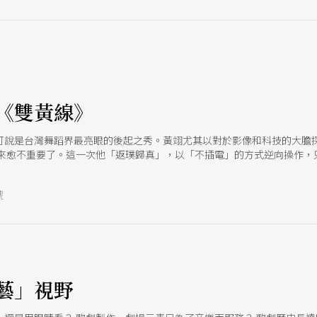
《雙黃線》
可說是台灣舞蹈界最亮眼的後起之秀。黃翊尤其以對於影像和科技的大膽
愈來愈不重要了。這一次他「返璞歸真」，以「不插電」的方式逆向操作，
。這種反省精 神再度帶來驚喜。沒錯，對於逐漸崛起的創作者，累積風格
的期待。
號
e
藝」視野