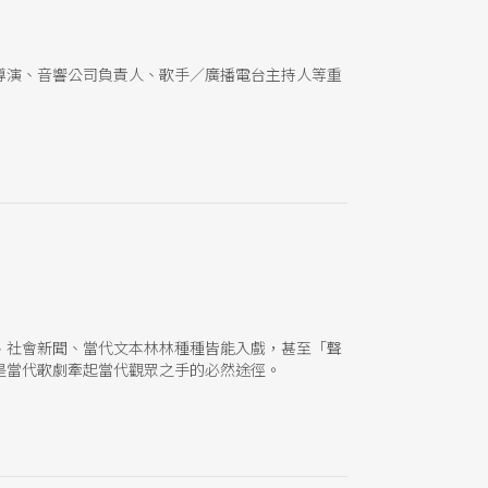
導演、音響公司負責人、歌手／廣播電台主持人等重
、社會新聞、當代文本林林種種皆能入戲，甚至「聲
是當代歌劇牽起當代觀眾之手的必然途徑。