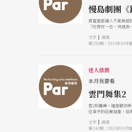
慢島劇團《
貧富差距讓人不能無感
「吃穿好一些，待遇高
遺餘力的資本主義大國
|
文字
鴻鴻
劇，也將在桃園展演中
第250期 / 2013年10月
快的混搭歌舞，反映工
人〉一唱，恐怕大家都
達人推薦
本月我要看
雲門舞集2 
雲2和驫舞，確是觀測新
往拿手的莊嚴凝重，這
當代舞蹈中不算創新，
|
文字
鴻鴻
題目的Blue Hou
第243期 / 2013年03月
靈感。和碧娜．鮑許烏