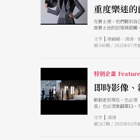
重度樂迷的
在爵士裡，他們聽到自
度爵士迷的記憶與感觸
|
文字
顏翩翩、鴻鴻、劉名
第340期 / 2021年07月
特別企畫 Featur
即時影像、
歌劇走到現在，也必須
音」也必須推翻窠臼，
|
文字
鴻鴻
第267期 / 2015年03月