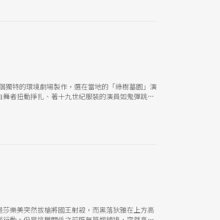
一個獨特的環境劇場製作，選在當地的「綠樹墓園」演
白舞者扭動掙扎、著十九世紀服裝的演員如鬼彈跳、
。
是莎樂美突然拔槍將國王射殺，而黑落狄雅在上方高
而行動。但是這層關係之前既無篇幅鋪排，突然高舉