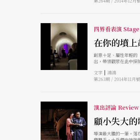
第264期 / 2014年12月
四界看表演 Stage 
在你的墳上
創意十足、屬性年輕的
出，帶領觀眾在此中探
法式白丑的傷心情事，
|
文字
鴻鴻
第263期 / 2014年11月
演出評論 Review
顧小失大的
導演最大膽的一筆，落
舉雙手，士兵們向她致