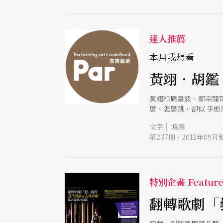
達人推薦
本月我想看
黃翊．胡鑑
黃翊和周書毅、鄭宗龍
麼、怎麼跳，卻似 乎
家，完成一支完整舞作
|
文字
鴻鴻
明我們對他可以有更高
第237期 / 2012年09月
特別企畫 Featur
翻轉歌劇「