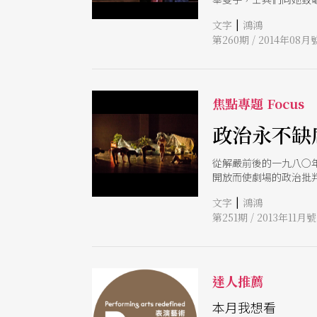
兩位女性的勝利，而軍
|
文字
鴻鴻
第260期 / 2014年08月
焦點專題 Focus
政治永不缺
從解嚴前後的一九八○
開放而使劇場的政治批
新復甦。
|
文字
鴻鴻
第251期 / 2013年11月號
達人推薦
本月我想看