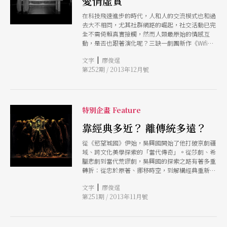
愛情虛實
在科技飛速進步的時代，人和人的交流模式也和過
去大不相同，尤其社群網路的崛起，社交活動已完
全不需倚賴真實接觸，然而人類最原始的情感互
動，是否也跟著演化呢？三缺一劇團新作《Wifi
Lovers》，找來新加坡導演海樂彌．飛達
|
文字
廖俊逞
（Mohamed Fita Helmi BinTahir）與團員共同創
第252期 / 2013年12月號
作，探討男女在戀愛中關係中，因為科技元素的加
入，對於愛情的理解和需求是否改變？每個人都想
在愛情中表現最好的自己，如同虛擬世界中的「變
身」與「扮演」，那樣的自己是真實的嗎？ 導演
海樂彌說，我們都擁有故事，都在等待有人駐足聆
特別企畫 Feature
聽，這讓人和人之間產生連結，如今人人過度依賴
網路，是否沒有了Wi-Fi，人就無法創造連結呢？
靠經典多近？ 離傳統多遠？
《Wifi Lovers》呈現網路愛情的錯綜複雜，同時追
從《慾望城國》伊始，吳興國開始了他打破京劇疆
尋愛情本質：墜入愛河到底是什麼意思？愛情又是
域、跨文化美學探索的「當代傳奇」。從莎劇、希
什麼？愛情本身包含了許多意義，也有不可解。在
臘悲劇到當代荒謬劇，吳興國的探索之路有著多重
排練過程中，他將演員的日常生活經驗和身體慣
轉折：從忠於原著、挪移時空，到解構經典重新拼
性，以解構的方式融入劇本，兩名演員將在戲中不
貼，他找到了跨文化戲劇的密碼自由。
斷變身，傳達網路時空的實像和虛像。
|
文字
廖俊逞
第251期 / 2013年11月號