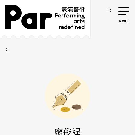
跳到主要內容區塊
網站導覽
:::
:::
廖俊逞