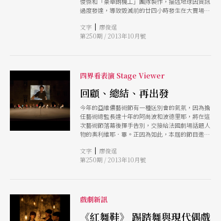
俊傑和「豪華朗機工」團隊製作，描述地球因資訊
過度發達，導致毀滅前的廿四小時發生在大賣場中
的故事，呈現資訊爆炸下人類生存狀態的改變。特
|
文字
廖俊逞
別的是，《罪惡之城》以機械動力、裝置、影像的
第250期 / 2013年10月號
運動組合，代替真實演員的在場表演，創造全新的
觀賞經驗。
四界看表演 Stage Viewer
回顧、總結、再出發
今年的亞維儂藝術節有一種送別會的氣氛，因為擔
任藝術總監長達十年的阿尚波和波德里耶，將在這
次藝術節落幕後揮手告別，交接給法國劇場話題人
物的奧利維耶．畢。正因為如此，本屆的節目邀請
了十年來的「協同藝術家」及長期合作的導演重回
|
文字
廖俊逞
亞維儂舞台，輪番搬演精采作品，回顧、總結意味
第250期 / 2013年10月號
濃厚。
戲劇新訊
《紅舞鞋》 踢踏舞與現代偶戲