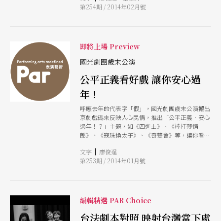
第254期 / 2014年02月號
備受排擠。然而，我們不禁想問，胖，到底是個人
的健康問題，還是集體社會文化的歧視？胖，可以
性感迷人嗎？胖，可以是美的嗎？ 這次，我們找
來駱以軍和李銘宸對談，身為專業的「胖」達人，
兩位有什麼不為人知的辛酸血淚，要跟我們分享？
即將上場 Preview
他們如何把「胖」轉化為創作的素材，發展出「胖
美學」？ 且讓我們來聽聽，他們的重量級心聲。
國光劇團歲末公演
公平正義看好戲 讓你安心過
年！
呼應去年的代表字「假」，國光劇團歲末公演搬出
京劇戲碼來反映人心民情，推出「公平正義．安心
過年！？」主題，如《四進士》、《棒打薄情
郎》、《寇珠換太子》、《奇雙會》等，讓你看老
百姓如何在戲中爭取正義，看貪才負義者如何被懲
|
文字
廖俊逞
戒！
第253期 / 2014年01月號
編輯精選 PAR Choice
台法劇本對照 映射台灣當下處