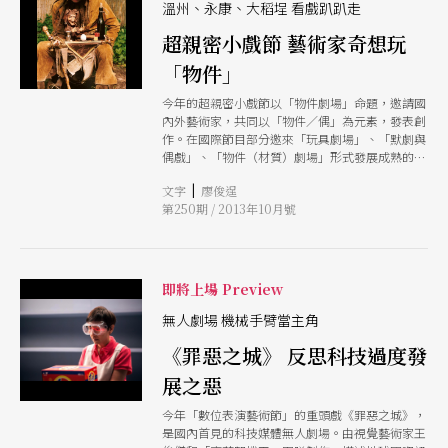
溫州、永康、大稻埕 看戲趴趴走
超親密小戲節 藝術家奇想玩
「物件」
今年的超親密小戲節以「物件劇場」命題，邀請國
內外藝術家，共同以「物件／偶」為元素，發表創
作。在國際節目部分邀來「玩具劇場」、「默劇與
偶戲」、「物件（材質）劇場」形式發展成熟的團
隊，國內演出則邀請台灣六位資歷豐富的劇場人加
|
文字
廖俊逞
入創作，讓現代劇場語言和偶戲對話或拆解重組。
第250期 / 2013年10月號
演出場域更首度加入了氣氛古老的大稻埕，讓人格
外期待在此能看到什麼樣的小戲風景！
即將上場 Preview
無人劇場 機械手臂當主角
《罪惡之城》 反思科技過度發
展之惡
今年「數位表演藝術節」的重頭戲《罪惡之城》，
是國內首見的科技媒體無人劇場。由視覺藝術家王