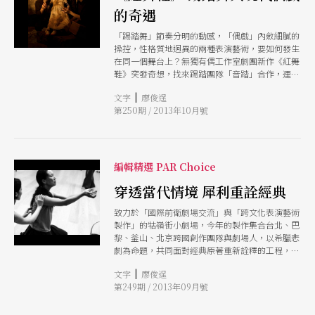
的奇遇
「踢踏舞」節奏分明的動感，「偶戲」內斂細膩的
操控，性格質地迥異的兩種表演藝術，要如何發生
在同一個舞台上？無獨有偶工作室劇團新作《紅舞
鞋》突發奇想，找來踢踏團隊「音踏」合作，運用
踢踏聲響、戲偶加上現場樂手演奏，以無語言的方
|
文字
廖俊逞
式演繹安徒生的經典童話《紅舞鞋》。表演者不僅
第250期 / 2013年10月號
要腳踩踢踏舞步，雙手操作戲偶，有時還要搭配歌
唱。導演林孟寰說，這是國內外首次偶戲與踢踏舞
的跨界合作，在長達一年的工作坊和排練下，逐漸
趨近融合。 《紅舞鞋》為安徒生最膾炙人口的殘
酷童話。少女遭受天譴而狂舞不止，直到砍斷雙腳
編輯精選 PAR Choice
才能停止林孟寰表示，當代詮釋多著重於慾望與體
制間的拉扯，延伸至道德、政治與性別的探索，此
穿透當代情境 犀利重詮經典
次演出將時空挪移至近代，以奇幻戲偶伴隨踢踏聲
致力於「國際前衛劇場交流」與「跨文化表演藝術
響，賦予《紅舞鞋》全新的面貌。舞台上，操偶師
製作」的牯嶺街小劇場，今年的製作集合台北、巴
穿鞋學跳踢踏，踢踏舞者接受偶戲訓練，兩個不同
黎、釜山、北京跨國創作團隊與劇場人，以希臘悲
藝術領域的表演者，拋開本位，以安徒生的詩意文
劇為命題，共同面對經典原著重新詮釋的工程，推
字為靈感發展表演片段，激撞出獨特的劇場創意。
出由法國導演克萊德．夏波和資深劇場人王墨林分
|
文字
廖俊逞
別執導的《又一個，米蒂亞》與《安蒂岡妮》。企
第249期 / 2013年09月號
圖穿透當代情境來對希臘悲劇進行解讀，並在跨文
化團隊的激盪過程中，催生更豐厚的意義。