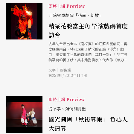
即將上場 Preview
江蘇省崑劇院「花面．綻放」
精采花臉當主角 罕演戲碼首度
訪台
去年訪台演出全本《南柯夢》的江蘇省崑劇院，再
度應邀來台，特別規劃了精采的花臉（淨角）劇
目，讓習慣生旦戲的崑迷們「耳目一新」！除了多
齣罕見的折子戲，其中北崑侯家的代表作《單刀
會．刀會》更是久違台灣舞台，讓人相當期待。
|
文字
廖俊逞
第251期 / 2013年11月號
即將上場 Preview
從不孝、薄情到背叛
國光劇團「秋後算帳」 負心人
大清算