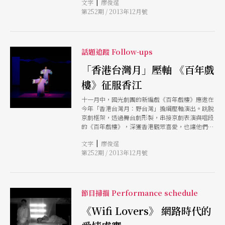
|
文字
廖俊逞
回擺盪，凝練如詩，寫意如畫，渲染情感聚散的無
第252期 / 2013年12月號
奈悵然。兆欣表示，他想傳達的無非是一點人間
「真」情的辯證。
話題追蹤 Follow-ups
「香港台灣月」壓軸 《百年戲
樓》征服香江
十一月中，國光劇團的新編戲《百年戲樓》應邀在
今年「香港台灣月：野台灣」擔綱壓軸演出。跳脫
京劇框架，透過舞台劇形製，串接京劇表演與唱段
的《百年戲樓》，深獲香港觀眾喜愛，也讓他們看
到台灣創新傳統的獨到之處。
|
文字
廖俊逞
第252期 / 2013年12月號
節目掃描 Performance schedule
《Wifi Lovers》 網路時代的