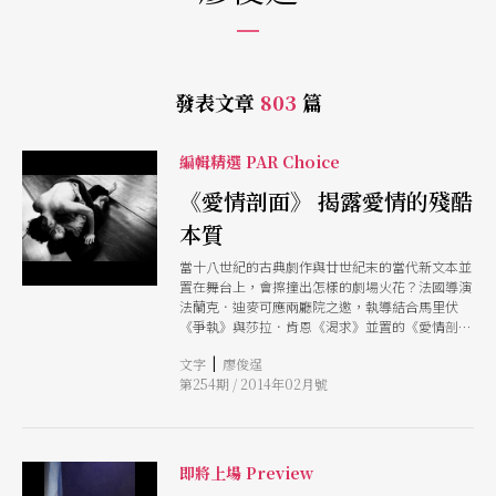
發表文章
803
篇
編輯精選 PAR Choice
《愛情剖面》 揭露愛情的殘酷
本質
當十八世紀的古典劇作與廿世紀末的當代新文本並
置在舞台上，會擦撞出怎樣的劇場火花？法國導演
法蘭克．迪麥可應兩廳院之邀，執導結合馬里伏
《爭執》與莎拉．肯恩《渴求》並置的《愛情剖
面》，透過同一組演員的演繹，剖析愛情的殘酷本
|
文字
廖俊逞
質。
第254期 / 2014年02月號
即將上場 Preview