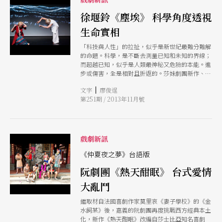
時刻》、《假戲真作》，屢獲台新獎入圍肯定。
然而，他們並不以此自滿，反而不斷透過上課、旅
徐堰鈴《塵埃》 科學角度透視
行、閱讀等，拓展自己的生命經驗和創作歷練。談
生命實相
及未來的生涯願景，他們都認為，把自己變得更
好，整個劇場環境才會改變。 面對這個世代劇場
「科技與人性」的拉扯，似乎是新世紀最難分難解
工作者普遍的生存難題，魏雋展說：「我們，就是
的命題。科學，是不斷去測量已知和未知的界線；
自己的困境。」或許，唯有認識這點，挫折和失
而超越已知，似乎是人類最神秘又危險的本能。進
敗，才能轉化成前進的動力，才能在這塊小小的島
步或傷害，全是相對且折返的。莎妹劇團新作、徐
嶼上，督促自己繼續進步。
堰鈴執導的《塵埃》，透過科學角度探問生命本
|
文字
廖俊逞
質，特寫人類存在的模樣：人是何物？人何從何
第251期 / 2013年11月號
去？為什麼有慾望？人了解組成自己的現實是什麼
嗎？徐堰鈴表示，人若是塵埃所組成，那麼，其不
可見的思想運動，將在作品中，以語言、以身體、
以歌唱、以多媒體，物質性地在舞台上顯像。
《塵埃》由兩位演員穿梭在不同的世界與情節裡，
戲劇新訊
輪番扮演各種角色，並在辯論、聊天或詰問的過程
中，建立起一個不分你我、不分敵友、跨物種對話
《仲夏夜之夢》台語版
的想像世界，完成一個類舞蹈氣質的表演。舞台為
阮劇團《熱天酣眠》 台式愛情
一室內空間解構的爆炸瞬間，在凝止的力度中，演
繹文本中潛在的永恆、消長、瞬間，是情感，是速
大亂鬥
度，也是動態的濃縮與微觀世界。
繼取材自法國喜劇作家莫里哀《妻子學校》的《金
水飼某》後，嘉義的阮劇團再度挑戰西方經典本土
化，新作《熱天酣眠》改編自莎士比亞知名喜劇