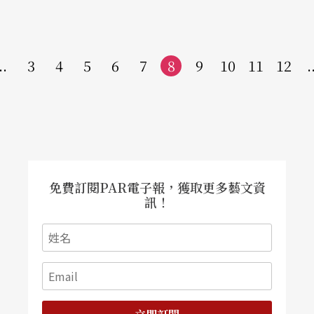
..
3
4
5
6
7
8
9
10
11
12
.
免費訂閱PAR電子報，獲取更多藝文資
訊！