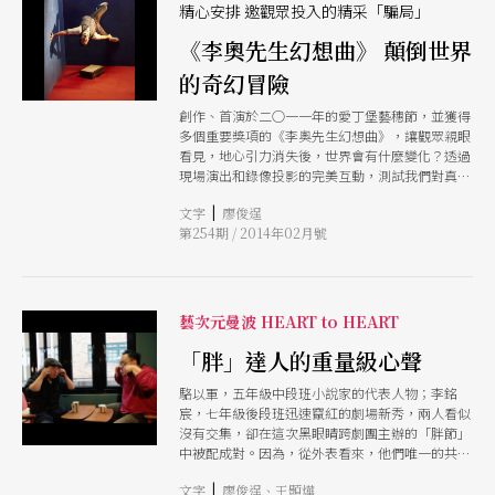
精心安排 邀觀眾投入的精采「騙局」
《李奧先生幻想曲》 顛倒世界
的奇幻冒險
創作、首演於二○一一年的愛丁堡藝穗節，並獲得
多個重要獎項的《李奧先生幻想曲》，讓觀眾親眼
看見，地心引力消失後，世界會有什麼變化？透過
現場演出和錄像投影的完美互動，測試我們對真實
的認知，是一場需要觀眾投注想像力才能完成的演
|
文字
廖俊逞
出。
第254期 / 2014年02月號
藝次元曼波 HEART to HEART
「胖」達人的重量級心聲
駱以軍，五年級中段班小說家的代表人物；李銘
宸，七年級後段班迅速竄紅的劇場新秀，兩人看似
沒有交集，卻在這次黑眼睛跨劇團主辦的「胖節」
中被配成對。因為，從外表看來，他們唯一的共同
點，就是胖！ 在這個瘦子當道的年代，「瘦就是
|
文字
廖俊逞、王顥燁
美」成為主流審美標準。相對地，胖子的生存空間