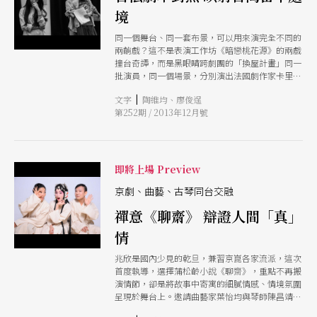
境
同一個舞台、同一套布景，可以用來演完全不同的
兩齣戲？這不是表演工作坊《暗戀桃花源》的兩戲
撞台奇譚，而是黑眼睛跨劇團的「換屋計畫」同一
批演員，同一個場景，分別演出法國劇作家卡里耶
爾的《白馬將來的那天》，與鴻鴻新作《自由的幻
|
文字
陶維均、廖俊逞
影》，鴻鴻強調，把兩齣戲搭起來會有另外一層意
第252期 / 2013年12月號
義，揭露了「我們以為自己生活得很自由，但其實
只是幻覺」的台灣當下處境。
即將上場 Preview
京劇、曲藝、古琴同台交融
禪意《聊齋》 辯證人間「真」
情
兆欣是國內少見的乾旦，兼習京崑各家流派，這次
首度執導，選擇蒲松齡小說《聊齋》，重點不再搬
演情節，卻是將故事中寄寓的細膩情感、情境氛圍
呈現於舞台上。邀請曲藝家葉怡均與琴師陳昌靖合
作，在劇場中以說唱歌舞表現，在抒情與敘事間來