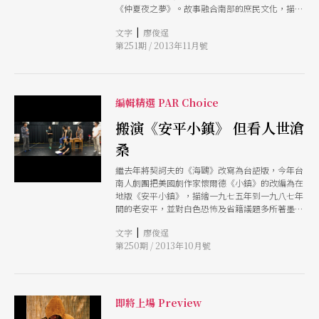
《仲夏夜之夢》。故事融合南部的庶民文化，描述
海神媽、山神公爭吵不休之際，還不忘派手下好爺
|
文字
廖俊逞
插手人間事，亂點愛情光明燈。四個陷入感情糾葛
第251期 / 2013年11月號
的年輕人，陰錯陽差步入這場戀夢陷阱中，展開一
場荒唐盲目的換換愛風景。 《熱天酣眠》由林榮
三文學獎得主吳明倫改編，全劇將莎劇的韻白轉譯
為台語發音，兼具俚俗氣味和地方特色，展現嘉義
人自有的直率、粗魯與野蠻，一種獨特的生猛風
編輯精選 PAR Choice
格；情節則刪去旁枝末節，更集中於青春和愛情的
主題上，符合南台灣的風土民情。導演陳信伶說，
搬演《安平小鎮》 但看人世滄
《仲夏夜之夢》是莎士比亞四百多年前寫下的「致
桑
青春」，是每個愛情喜鬧劇最初始的原型，是一場
遊戲一場夢，就如劇中台詞「人若是底咧戀愛，不
繼去年將契訶夫的《海鷗》改寫為台語版，今年台
管時攏咧眠夢」，可說是「愛到卡慘死」！
南人劇團把美國劇作家懷爾德《小鎮》的改編為在
地版《安平小鎮》，描繪一九七五年到一九八七年
間的老安平，並對白色恐怖及省籍議題多所著墨，
帶領觀眾看一個漁村轉型為新興觀光城市的歷史風
|
文字
廖俊逞
華。
第250期 / 2013年10月號
即將上場 Preview