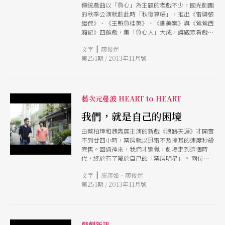
傳統戲曲以「負心」為主題的老戲不少，國光劇團
的秋季公演就趁此時「秋後算帳」，推出《雷劈張
繼保》、《王魁負桂英》、《鍘美案》與《鶯鶯西
廂記》四齣戲，集「負心人」大成，讓觀眾看戲大
清算！
|
文字
廖俊逞
第251期 / 2013年11月號
藝次元曼波 HEART to HEART
我們，就是自己的困境
由蔡柏璋和魏雋展主演的新戲《浪跡天涯》才開賣
不到廿四小時，票房就以迅雷不及掩耳的速度秒殺
完售。回過神來，我們才驚覺，劇場走到這個時
代，終於有了屬於自己的「票房明星」。 兩位集
編導演於一身的七年級劇場創作者，現階段的成
|
文字
施彥如、廖俊逞
績，無疑是同年齡層的創作者難以望其項背的蔡柏
第251期 / 2013年11月號
璋，擁有嚴謹而完整的科班訓練，卻完全沒有學院
派的包袱，作品貼合時代脈動，從《K24》到
《Re/Turn》，無一不是口碑票房雙贏的佳作；魏
雋展，從默劇、小丑、操偶到寫實表演，自稱表演
系統「雜食」，卻深厚紮實，表演作品如《最美的
戲劇新訊