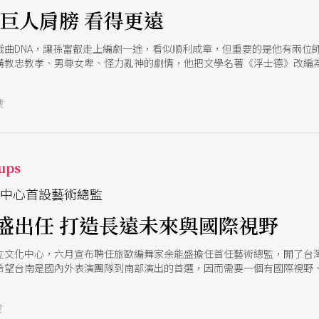
在巨人肩膀 看得更遠
戲曲DNA，讓孫富叡走上編劇一途，看似順利成章，但重要的是他有兩位
講教忠教孝、男尊女卑、怪力亂神的劇情，他把文學名著《浮士德》改編
蓉歌〉搬上舞台，這些突破性的作品像閃爍的星星，照亮歌仔戲曲的可能
號
ups
化中心首設藝術總監
盛出任 打造長遠未來與國際視野
立文化中心，六月宣布聘任旅歐編舞家余能盛擔任首任藝術總監，開了台
希望台南是國內外表演團隊到南部演出的首選，因而需要一個有國際視野
他成為不二人選，他希望臺南文化中心未來有專屬樂團與舞團，如此才能
號