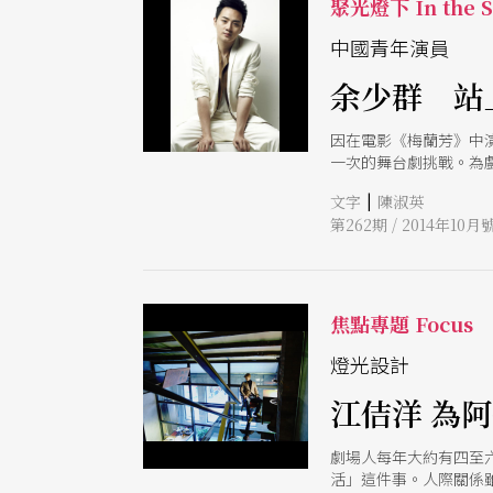
聚光燈下 In the Sp
中國青年演員
余少群 站
因在電影《梅蘭芳》中
一次的舞台劇挑戰。為
高點，對余少群而言，
|
文字
陳淑英
第262期 / 2014年10月
焦點專題 Focus
燈光設計
江佶洋 為
劇場人每年大約有四至
活」這件事。人際關係