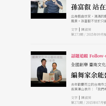
孫富叡 站
出身戲曲世家，滿滿的
風景。孫富叡不甘於只
將作家張曼娟小說〈芙
|
文字
陳淑英
第273期 / 2015年09月
話題追蹤 Follow-
全國創舉 臺南文
編舞家余能
去年歡慶而立的台南市
長葉澤山表示：「我們
累積的厚實劇院經驗讓
|
文字
陳淑英
第271期 / 2015年07月