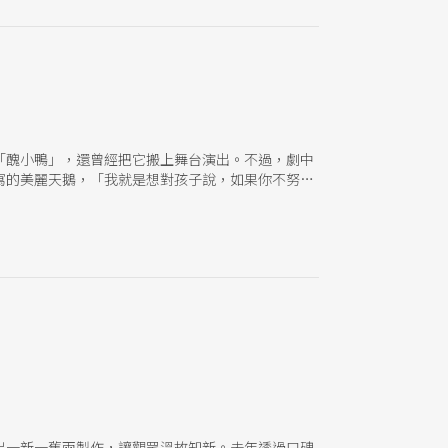
「醜小鴨」，還曾經把它搬上舞台演出。不過，劇中
寫的美麗天鵝，「我就是想對孩子說，如果你不努力
水果冰淇淋」即扮演「水果奶奶」迄今；二○○○年
樂園經營「心劇場」，除週一休園，天天定點定時演
送玩具給一位罹癌的小朋友，鼓勵她打針吃藥，並答
刻起，他發願為孩子們做點事。 「水果冰淇淋」一
心劇場」要顧。問他主持節目、創作及劇團營運幾乎
回答得肯定而感性：「我現在的人生價值，就是小朋
出一新一舊兩製作，讓觀眾溫故知新。去年透過口碑