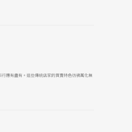
料行應有盡有。這些傳統店家的買賣特色彷彿萬化無