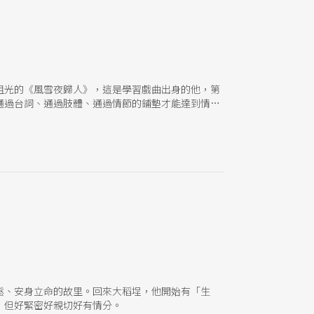
祖光的《風雪夜歸人》，這是學習戲曲出身的他，第
通過台詞、通過肢體、通過情節的鋪墊才能達到情緒
鬆、安身立命的故里。回來大稻埕，他開始有「生
，但好緊密好親切好有情分。