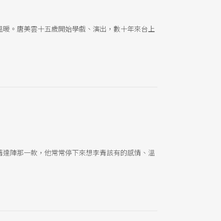
溫暖。唐美雲十五歲開始學戲、演出，數十年來台上
著達陣那一款，他常常停下來想李青該有的感情、溫