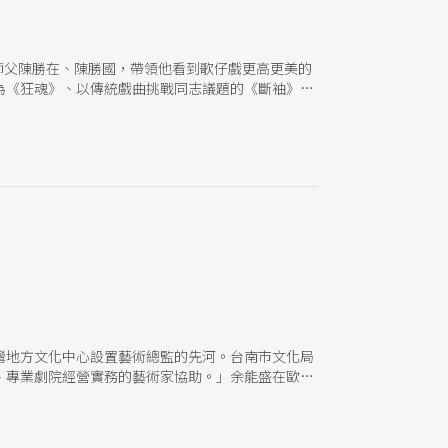
師父陳勝在、陳勝國，帶領他看到歌仔戲更高更美的
為《狂魂》、以傳統戲曲挑戰同志議題的《斷袖》、
性。
灣地方文化中心設置藝術總監的先河。台南市文化局
、專業劇院經營實務的藝術家協助。」余能盛在歐陸
厚植累積自製節目能力，「才能種下自己的根苗」。