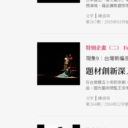
預演場、藉此擴散觀眾
許芃都強調，長銷劇的
|
文字
陳淑英
第267期 / 2015年03月
特別企畫（二） Fe
現象9：台灣新編
題材創新深
在台發展五十年的京劇
由，國光藝術總監王安
造象徵隱喻的舞台美學
|
文字
陳淑英
第264期 / 2014年12月