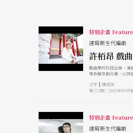
特別企畫 Featur
速寫新生代編劇
許栢昂 戲
戲曲學校科班出身，演
常拆解京劇元素，以拼
式，啟動與年輕世代觀
|
文字
陳淑英
第273期 / 2015年09月
特別企畫 Featur
速寫新生代編劇