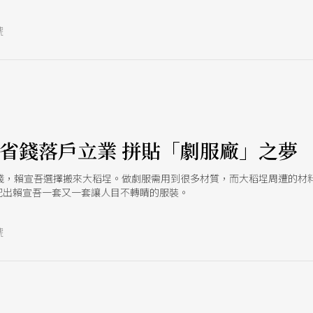
號
便省錢落戶立業 拼貼「劇服廠」之夢
錢，賴宣吾選擇搬來大稻埕。做劇服需用到很多材質，而大稻埕周遭的材
配出賴宣吾一套又一套讓人目不轉睛的服裝。
號
e