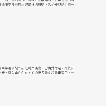
望能讓更多非原本觀眾進場體驗。呂柏伸與新銳導演
劇團帶著新編作品赴對岸演出，皆備受肯定，究其因
創新，深入角色內在，並透過多元劇場元素運用，打