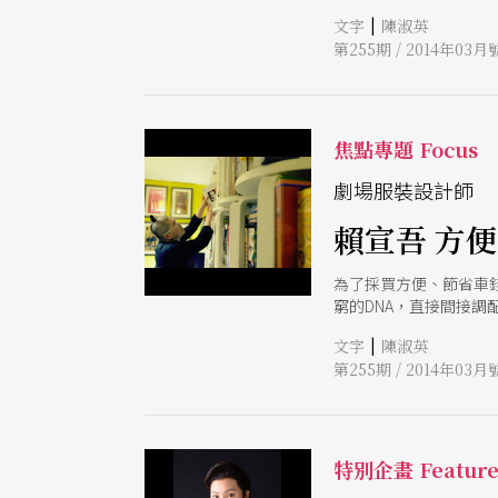
|
文字
陳淑英
第255期 / 2014年03月
焦點專題 Focus
劇場服裝設計師
賴宣吾 方
為了採買方便、節省車
窮的DNA，直接間接調
|
文字
陳淑英
第255期 / 2014年03月
特別企畫 Featur