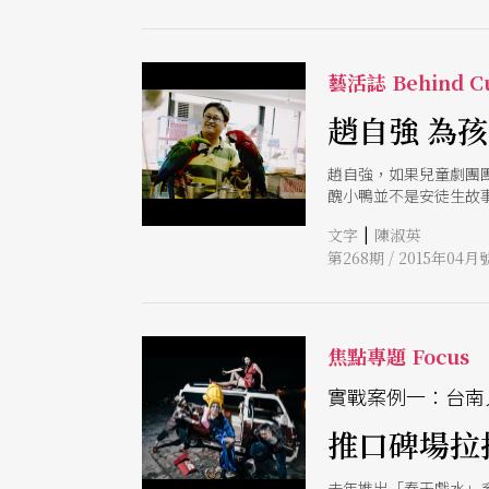
藝活誌 Behind Cu
趙自強 為
趙自強，如果兒童劇團
醜小鴨並不是安徒生故
的話，醜小鴨變天鵝這
|
文字
陳淑英
成立如果兒童劇團時，
第268期 / 2015年04月
出多場。 趙自強會這
應半年後來看她。後來
播十七年、劇團已製作
占據大部分時間，不累
友賦予的。」
焦點專題 Focus
實戰案例一：台南
推口碑場拉
去年推出「春天戲水」