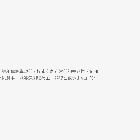
，調和傳統與現代，探索京劇在當代的未來性。創作
原創劇本＋以導演劇場為主＋非線性敘事手法」的方