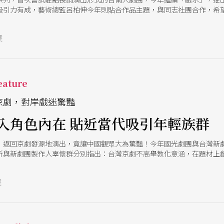
吸引力有成，藝術總監呂柏伸今年則貼合作品主題，與同志社團合作，希
演出，可以讓劇作有機會修正，編導演員也能藉此磨練與成長。
號
ature
京劇，對岸戲迷驚豔
入角色內在 貼近當代吸引年輕族群
，返回京劇發源地演出，竟讓中國觀眾大為驚豔！今年國光劇團與台灣新
祈與新劇團製作人辜懷群分別指出：台灣京劇不高舉教化意涵，在題材上
，都更貼近當代精神，特別能引起年輕觀眾的共鳴。
號