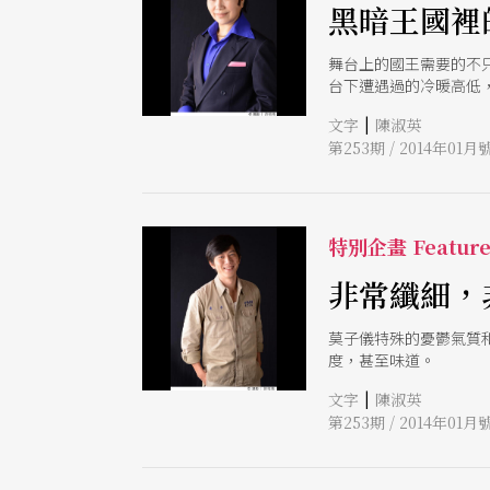
黑暗王國裡
舞台上的國王需要的不
台下遭遇過的冷暖高低
|
文字
陳淑英
第253期 / 2014年01月
特別企畫 Featur
非常纖細
莫子儀特殊的憂鬱氣質
度，甚至味道。
|
文字
陳淑英
第253期 / 2014年01月