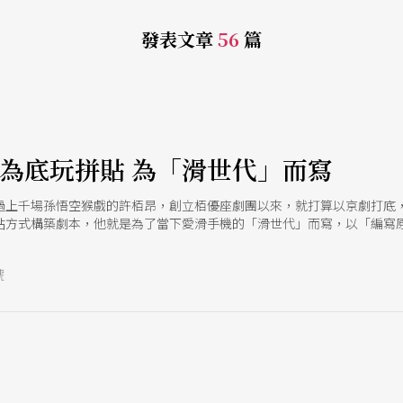
發表文章
56
篇
e
曲為底玩拼貼 為「滑世代」而寫
過上千場孫悟空猴戲的許栢昂，創立栢優座劇團以來，就打算以京劇打底
貼方式構築劇本，他就是為了當下愛滑手機的「滑世代」而寫，以「編寫
眾的共鳴。
號
e