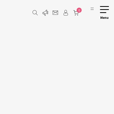
:::
0