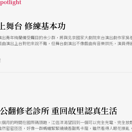
otlight
上舞台 修練基本功
演出青年梅蘭備受矚目的余少群，將與北京國家大劇院來台演出劇作家吳
戲曲演出上台對他來說不難，但舞台劇演出不像戲曲有音樂烘托，演員得
就是另一種學習挑戰，是表演功夫的磨練。
號
阿公翻修老診所 重回故里認真生活
六個月的時間在國際碼頭跑，江佶洋渴望回到一個可以完全充電、完全放
雖然密密匝匝，好像一群螞蟻緊緊繞繞香甜馬卡龍，雖然看得人眼花撩亂