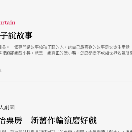
rtain
孩子說故事
團長。一個專門講故事給孩子聽的人，說自己最喜歡的故事是安徒生童話
事裡的那隻醜小鴨，就是一隻真正的醜小鴨，怎麼都變不成如世界名著所
件事是不會發生在你身上的。」 趙自強在一九九八年打造兒童電視節目「
又在晚上黃金時段主持「九點強強滾」廣播節目；今年初如果進駐兒童新
號
麼努力為孩子說故事，要回溯到大學時代。他扮成公益小丑到醫院表演，曾
，他忘了這件事。直到隔年再來同一家醫院，才知道小女孩已去世。從那一
近卅齣大戲、「九點強強滾」現場直播，收聽人次難以計數，現在又有「
嗎？「不累，這才是完整的生活。」趙自強句子短短的，臉上掛著笑臉，
人劇團
抬票房 新舊作輪演磨好戲
系列，首次嘗試駐點長銷演出形式的台南人劇團，今年繼續「戲水」，推