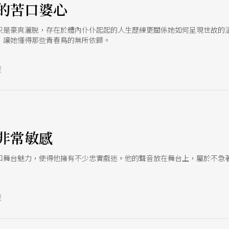
的苦口婆心
只是豪爽灑脫，存在於體內仆仆起起的人生歷練更關係她如何呈現世故的
，讓她懂得那些青春鳥的無所依歸。
號
e
，非常敏感
和舞台魅力，使得他擁有不少忠實戲迷。他的聲音放在舞台上，屬於不急
號