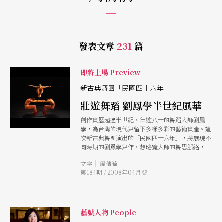
發表文章
231
篇
即將上場 Preview
新古典舞團「民國四十六年」
壯遊舞蹈 劉鳳學半世紀風華
創作資歷超過半世紀，年逾八十的舞蹈大師劉鳳
學，為台灣的現代舞留下多樣多彩的藝術資產。這
次新古典舞團演出的「民國四十六年」，將展現不
同時期的劉鳳學舞作，想略覽大師的舞思脈絡，不
能錯過這次的封箱舞作復刻再現！
|
文字
周倩漪
第184期 / 2008年04月號
藝號人物 People