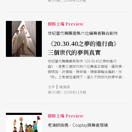
第191期 / 2008年11月號
即將上場 Preview
世紀當代舞團邀集六位編舞者聯合創作
《20.30.40之夢的進行曲》
三個世代的夢與真實
世紀當代舞團最新製作《20.30.40之夢的進行
曲》，邀集三個世代的六位舞者王維銘、鍾莉美、
楊琇如、許倩瑜、陳貝瑜、陳維寧聯合編創，在
「床」之象徵性運用下，潛入不同世代的夢中真
實。
|
文字
周倩漪
第191期 / 2008年11月號
即將上場 Preview
老演師操偶、Cosplay與舞者環繞