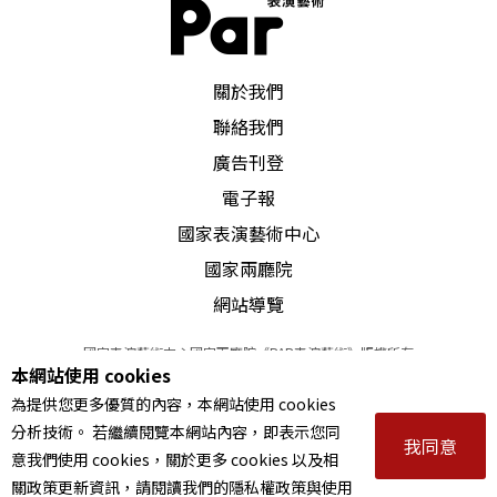
PAR 表演藝術雜誌
關於我們
聯絡我們
廣告刊登
電子報
國家表演藝術中心
國家兩廳院
網站導覽
國家表演藝術中心國家兩廳院《PAR表演藝術》版權所有
本網站使用 cookies
©
2022
Performing arts redefined. All Rights Reserved
為提供您更多優質的內容，本網站使用 cookies
統一編號 Tax Id number 00973926
分析技術。 若繼續閱覽本網站內容，即表示您同
本站所提供相關演出資訊，如有異動應以主辦單位公告為準。
我同意
意我們使用 cookies，關於更多 cookies 以及相
服務條款
｜
隱私權聲明
｜
著作權聲明
關政策更新資訊，請閱讀我們的隱私權政策與使用