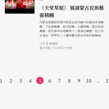
《天堂草原》 展演蒙古民族藝
術精髓
內蒙古歌舞劇院是內蒙自治區內最大的藝術表演團
體，下設歌舞團、蒙古劇團、交響樂團、蒙古民族
舞團、蒙古青年合唱團等十二個演出團體。這次來
台演出，將帶來二十種特屬內蒙古地區的歌舞器樂
表演項目，包括蒙古音樂精髓「馬頭琴」、「呼
|
文字
周倩漪
麥」、「長調」，融合舞蹈與雜技的「頂碗舞」等
第189期 / 2008年09月號
等，磅礡跌宕，風情萬種。
1
2
3
4
5
6
7
8
9
10
..
1