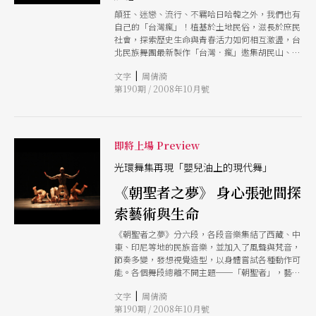
顛狂、迷戀、流行、不羈哈日哈韓之外，我們也有
自己的「台灣瘋」！植基於土地民俗，滋長於庶民
社會，探索歷史生命與青春活力如何相互激盪，台
北民族舞團最新製作「台灣．瘋」邀集胡民山、郭
瑞林、劉淑英編創，加上蔡麗華與林文中母子聯
|
文字
周倩漪
手，邀大家一齊在紅塵與超脫、祈神與謝神、巫師
第190期 / 2008年10月號
與風、三天三夜豐年祭式的狂飆中，風靡台灣。
即將上場 Preview
光環舞集再現「嬰兒油上的現代舞」
《朝聖者之夢》 身心張弛間探
索藝術與生命
《朝聖者之夢》分六段，各段音樂集結了西藏、中
東、印尼等地的民族音樂，並加入了風聲與梵音，
節奏多變，發想視覺造型，以身體嘗試各種動作可
能。各個舞段總離不開主題──「朝聖者」，藝術
家就像朝聖者，將意念與身心連結，不畏艱險探究
|
文字
周倩漪
生命的終極。
第190期 / 2008年10月號