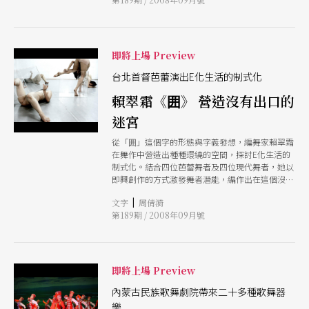
即將上場 Preview
台北首督芭蕾演出E化生活的制式化
賴翠霜《囲》 營造沒有出口的
迷宮
從「囲」這個字的形態與字義發想，編舞家賴翠霜
在舞作中營造出種種環繞的空間，探討E化生活的
制式化。結合四位芭蕾舞者及四位現代舞者，她以
即興創作的方式激發舞者潛能，編作出在這個沒有
出口的迷宮中，人們如何自處與生存的諸般可能。
|
文字
周倩漪
第189期 / 2008年09月號
即將上場 Preview
內蒙古民族歌舞劇院帶來二十多種歌舞器
樂