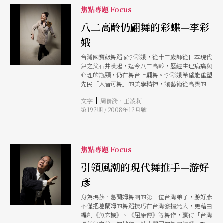
焦點專題 Focus
八二高齡仍翩舞的彩蝶—李彩
娥
台灣國寶級舞蹈家李彩娥，從十二歲師從日本現代
舞之父石井漠起，迄今八二高齡，歷經生理病痛與
心理的瓶頸，仍在舞台上翩舞。李彩娥希望能重塑
先民「人皆可舞」的美學精神，讓藝術從高奧的殿
堂裡解放到每個人的指尖腳下。
|
文字
周倩漪、王凌莉
第192期 / 2008年12月號
焦點專題 Focus
引領風潮的現代舞推手—游好
彥
身為瑪莎．葛蘭姆舞團的第一位台灣弟子，游好彥
不僅把葛蘭姆的舞蹈技巧在台灣發揚光大，更藉由
編創《魚玄機》、《屈原傳》等舞作，贏得「台灣