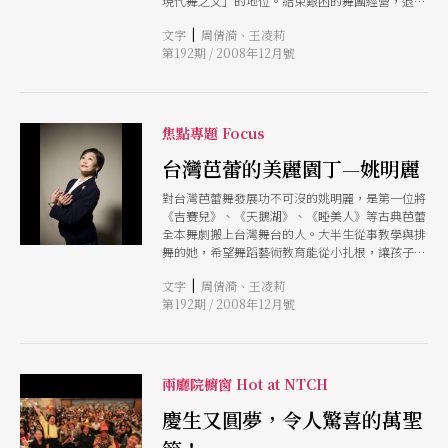
現代舞之父」的地位。結束艱困的舞團經營，退而
不休的他仍致力舞蹈教學和小品創作，以欣賞落日
|
文字
周倩漪、王凌莉
的心情，愜意地享受人生。
第192期 / 2008年12月號
焦點專題 Focus
台灣芭蕾的美麗園丁—姚明麗
對台灣芭蕾舞發展功不可沒的姚明麗，是第一位將
《吉賽兒》、《天鵝湖》、《睡美人》等古典芭蕾
全本舞劇搬上台灣舞台的人。大半生從事教學與排
舞的她，希望舞蹈藝術教育能從小扎根，讓孩子進
劇院領會藝術之美，更期待年年有芭蕾舞劇新製
|
文字
周倩漪、王凌莉
作，讓舞者能夠有機會淬煉舞藝更上層樓。
第192期 / 2008年12月號
兩廳院櫥窗 Hot at NTCH
慶生又圓夢，令人驚喜的萬聖