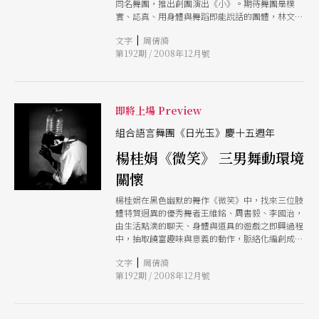
同名舞團，推出創團演出《小》。期待舞團是樸
實、認真、用身體與舞蹈即能說話的團體，林文中
花一年多時間磨出《小》，將以最小與最少的元
|
文字
周倩漪
素，將舞蹈從炫技與形式，拉回到肉體與人性。
第192期 / 2008年12月號
即將上場 Preview
組合語言舞團《日光玉》慶十五週年
楊桂娟《微笑》 三男舞動環境
關懷
楊桂娟在黑色幽默的舞作《微笑》中，找來三位肢
體特質迥異的優秀舞者王維銘、周書毅、李國治，
由生活點滴的聊天、身體與道具的遊戲之即興過程
中，抽取饒富趣味與意義的動作，脈絡化編創成
舞。舞作中三人各有象徵寓意，在自然文明發展中
|
文字
周倩漪
依序出現，分別的獨舞抒展出更延伸的感性意義。
第192期 / 2008年12月號