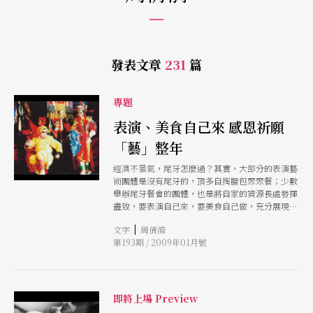
發表文章
231
篇
專題
表演、美食自己來 感恩祈願
「藝」整年
經濟不景氣，尾牙怎麼過？其實，大部分的表演藝
術團體是沒有尾牙的，頂多自掏腰包聚聚餐；少數
舉辦尾牙餐會的團體，也是將自家的資源長處發揮
盡致，要表演自己來，要美食自己做，充分展現表
演團隊平日的DIY手動及創意精神。現在就讓我們
|
文字
周倩漪
搶先一步，看看表演團體們的鼠年尾牙，大家如何
第193期 / 2009年01月號
歡度。
即將上場 Preview