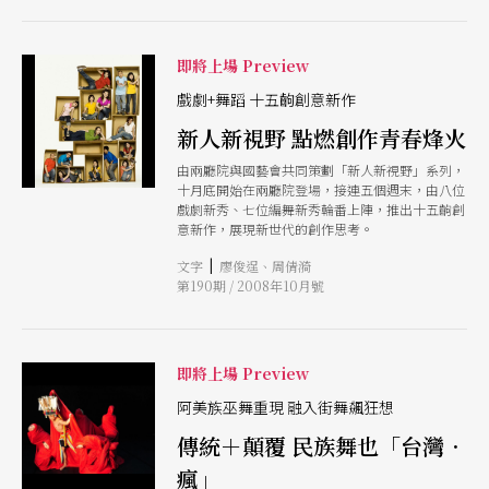
即將上場 Preview
戲劇+舞蹈 十五齣創意新作
新人新視野 點燃創作青春烽火
由兩廳院與國藝會共同策劃「新人新視野」系列，
十月底開始在兩廳院登場，接連五個週末，由八位
戲劇新秀、七位編舞新秀輪番上陣，推出十五齣創
意新作，展現新世代的創作思考。
|
文字
廖俊逞、周倩漪
第190期 / 2008年10月號
即將上場 Preview
阿美族巫舞重現 融入街舞飆狂想
傳統＋顛覆 民族舞也「台灣．
瘋」