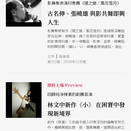
影舞集表演印象團《隨之變／風花雪月》
古名伸、張曉雄 與影共舞即興
人生
影舞集新製作《隨之變／風花雪月》邀請資深舞蹈
家古名伸、張曉雄，與六百首的音樂資料庫、豐富
的影像資料庫，來一場聲音、影像、音樂、與舞蹈
的即興挑戰，讓DJ、VJ、與舞者現場過招，演出
映照人生與自然的「風、花、雪、月」。
|
文字
周倩漪
第192期 / 2008年12月號
即將上場 Preview
回歸純淨樸素的創團首演
林文中新作《小》 在困窘中發
現新境界
創作《惡童》三部曲令國人印象深刻的編舞家林文
中，離開美國比爾．提．瓊斯舞團，選擇返台創立