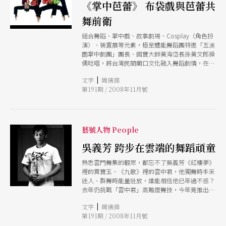
《掌中芭蕾》 布袋戲與芭蕾共
舞前衛
結合舞蹈、掌中戲、故事劇場、Cosplay（角色扮
演）、裝置展等元素，極至體能舞蹈團特邀「五洲
園掌中劇團」團長、國寶大師黃海岱長孫黃文郎操
偶唸唱，將台灣民間廟口文化融入舞蹈劇情，在
《掌中芭蕾》中幻化前衛的傳統風貌。
|
文字
周倩漪
第191期 / 2008年11月號
藝號人物 People
吳義芳 跨步在雲端的舞蹈頑童
熟悉雲門舞集的觀眾，都忘不了吳義芳《紅樓夢》
裡的賈寶玉、《九歌》裡的雲中君，他獨舞時丰采
迷人、群舞時能量迸放，誰能相信他已年過不惑？
去年仍挑戰「雲中君」高難度舞技，今年竟推出
「45獨舞」，這個「舞蹈頑童」，不管是人生還是
|
文字
周倩漪
藝術，總是要跳戰自己，到更高的雲端
第191期 / 2008年11月號