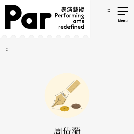
跳到主要內容區塊
網站導覽
:::
:::
周倩漪