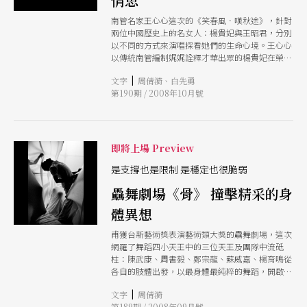
情思
南管名家王心心這次的《笑春風．嘆秋途》，針對
兩位中國歷史上的名女人：楊貴妃與王昭君，分別
以不同的方式來演唱探看她們的生命心境。王心心
以傳統南管編制娓娓詮釋才華出眾的楊貴妃在榮寵
與失意、醋意與哀怨、風光與寂寞間的情思轉折。
|
文字
周倩漪、白先勇
另以吳素君的編舞與服裝，搭配南管演唱，婉轉道
第190期 / 2008年10月號
出昭君遠嫁異鄉的心情故事。
即將上場 Preview
是支撐也是限制 是穩定也很脆弱
驫舞劇場《骨》 撞擊精采的身
體異想
甫獲台新藝術獎表演藝術類大獎的驫舞劇場，這次
網羅了舞蹈四小天王中的三位天王及團隊中流砥
柱：陳武康、周書毅、鄭宗龍、蘇威嘉、楊育鳴從
各自的肢體出發，以最身體最純粹的舞蹈，開啟
「骨」的基礎示意及無邊想像。
|
文字
周倩漪
第189期 / 2008年09月號