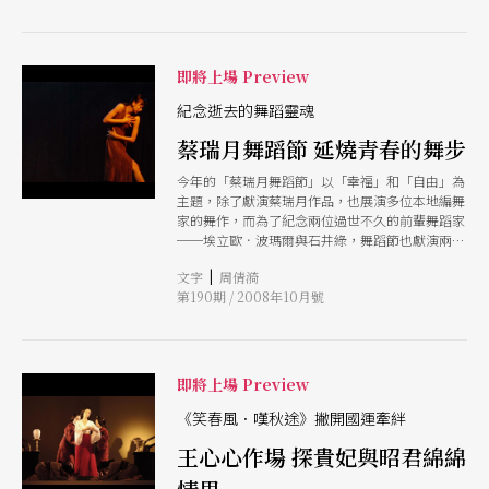
即將上場 Preview
紀念逝去的舞蹈靈魂
蔡瑞月舞蹈節 延燒青春的舞步
今年的「蔡瑞月舞蹈節」以「幸福」和「自由」為
主題，除了獻演蔡瑞月作品，也展演多位本地編舞
家的舞作，而為了紀念兩位過世不久的前輩舞蹈家
──埃立歐．波瑪爾與石井綠，舞蹈節也獻演兩人
舞作，紀念那一輩子燃燒著熱情關懷的舞蹈靈魂。
|
文字
周倩漪
第190期 / 2008年10月號
即將上場 Preview
《笑春風．嘆秋途》撇開國運牽絆
王心心作場 探貴妃與昭君綿綿