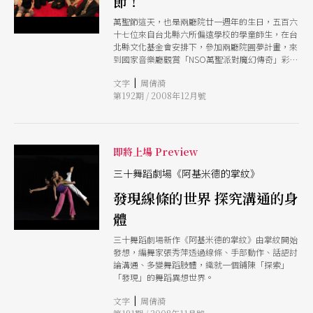
節！
萬聖節這天，也是兩廳院廿一週年的生日，五百六
十七位來自台北縣六所偏遠學校的學童師生，在台
北縣文化基金會安排下，參加兩廳院圓夢計畫，來
到國家音樂廳觀賞「NSO萬聖派對魔幻傳奇」彩
排。小朋友與董事長陳郁秀、藝術總監劉瓊淑、兩
|
文字
周倩漪
廳院董監事、藝術界代表等，在歡樂氣氛中一起為
第192期 / 2008年12月號
兩廳院祝賀生日快樂！
即將上場 Preview
三十舞蹈劇場《阿基米德的掌紋》
發現線條的世界 探究溝通的身
體
三十舞蹈劇場新作《阿基米德的掌紋》由掌紋開始
發想，編舞家張秀萍透過線條、手部動作、話語討
論溝通、多變舞蹈肢體，織就一個鋪陳「探索」
「發現」的舞蹈異想世界。
|
文字
周倩漪