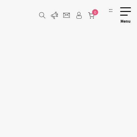
:::
0