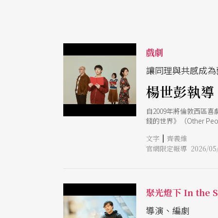
戲劇
讓同理與共感成為
楊世彭執導
自2009年將倫敦西區
錢的世界》（Other P
（Tuesdays wi
|
文字
齊義維
今年雙方將再次攜手，搬演英國國
官網限定報導 2026/05/
經典作品值得耐心等待 
效果，營造特殊且有效
獎包含最佳新製作、最
便積極想與製作方洽談，
題》，終於將在2026
聚光燈下 In the Sp
力，並貫徹楊世彭擅長
穿梭於40多個場景。
導演、編劇