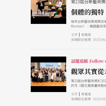
第23屆台新藝術獎
個體的獨特
每年台新藝術獎揭獎前後
Monnier）、韓國藝術
首場講座由瑪蒂德．莫
|
文字
齊義維
李貞葳，以對談形式，聊
官網限定報導 2025/06/
視覺藝術家 Dominiq
（2024）年更曾帶討
Luc Nancy）合著書籍
主持，由於問答環節時
話題追蹤 Follow-
觀眾其實從
第23屆台新藝術獎於2
許芃《睡在風景畫旁勤
展》。決選委員會主席
|
文字
齊義維
模大小、著眼美學高度
官網限定報導 2025/05/