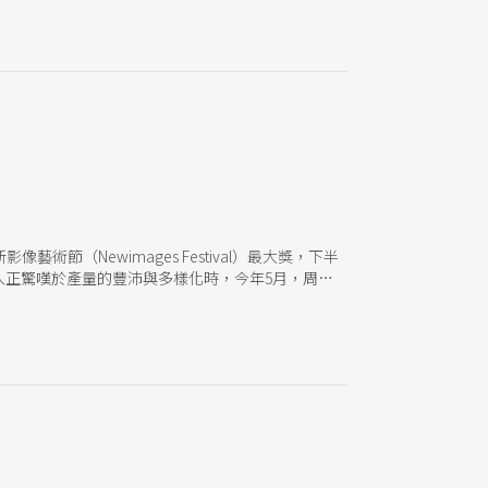
的各種實務分享，像是一幀幀照片記錄著劇團執行永
，從工作使用習慣著眼；或是因碳排比不上大型企
以節約空間的方式打包大小道具，減少貨車趟數等，
都能從搖籃到搖籃（cradle to cradle），避
節（Newimages Festival）最大獎，下半
》。當產業眾人正驚嘆於產量的豐沛與多樣化時，今年5月，周東
》。 同樣是帶有群眾參與企圖的作品，《自由遊
共同為台下觀看者譜寫一齣當下性強烈、每一場次皆
彥不想定義《自由遊戲》，雖創作脈絡與《放開你的頭
體在空間裡的合作關係，以及全知未知帶來的資訊落
獨立作品看待。 硬要歸類為XR反而稍顯侷促，或
工質感以及觀看／被觀看的展演性格，而領銜創作的
向前推進，一層層地探討在這樣高門檻演出底下，自