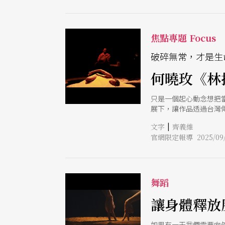
焦點專題 Focus
破碎無常，才是生
何曉玫《林
只是一個起心動念想把當
展下，讓作品透過台灣傳
MeimageDance
|
文字
齊義維
品《林相繽紛從肉身到
官網限定報導 2025/09/
語言演員「NPC」的
裡，試圖為傳說裡的厲
舞蹈
讓身體釋放
如果有一天我們需要向外星文