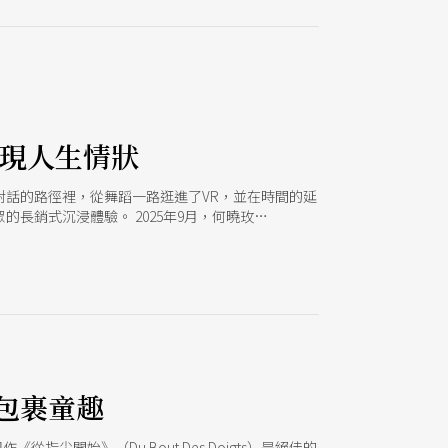
呈現人生情狀
眾對話的路徑裡，從舞蹈一路逛進了VR，並在時間的延
長銷式沉浸體驗。 2025年9月，何曉玫
名字？》沉浸式製作，演出以舞團2023年發表的VR作
如2023年般充滿香氣與意象。觀眾一入場便會在無
世界，作品也在一層一層的觀看與多重小物件的暗示
包裹童趣
指尖開始》（Du Bout Des Doigts）是絕佳的