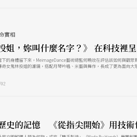
命實相
投姐，妳叫什麼名字？》 在科技裡
下的身體留下來，MeimageDance藝術總監何曉玫在評估該如何與觀
奇女鬼林投姐的濾鏡，搭配月琴吟唱、米藝與舞作，長成了更為面向大眾的
在故事工廠協力下，於西門紅樓駐地1個月，開出共90場的《林投姐，妳叫什麼
虛擬的極相與無相輪迴》為基底，並安排有濃郁的儀式感前提，觀影環境也
02
帶領下，逐步脫下鞋襪、交出名姓，踏進台灣民俗元素包裹下的中性無生滅
鬼開啟一個別開生面的重生出口。
歷史的記憶 《從指尖開始》用技術
明解釋人類為何物，或許「雙手製造」（Made By Hands）舞團創團作《從