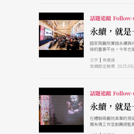
話題追蹤 Follow-
永續，就是
國家兩廳院實踐永續與共
接的重要平台。今年也是國家兩廳院
最終年，身為亞洲唯一會
|
文字
齊義維
語與即時聽打的多語服
官網限定報導 2025/05/
輕鬆，但有了夥伴並肩
目標與可能。 內容紮
講題安排也扣合全球藝
上與現場發問極為踴躍
話題追蹤 Follow-
永續，就是
在體驗兩廳院真摯的易
獨有偶工作室劇團總監
續製作嘗試，加上深入田