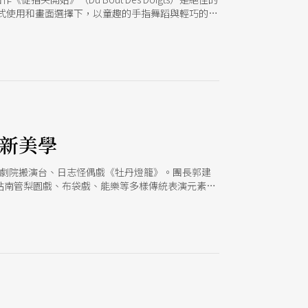
式使用和畫面選擇下，以童趣的手指舞蹈與輕巧的敘
場內部的肉身彼此；而在口語近乎缺席的狀態下，重
造新美學
歌劇院搬演台、日志怪偶戲《牡丹燈籠》。團長郭建
貼南管梨園戲、布袋戲、能樂等多樣傳統表演元素，
事新體驗。