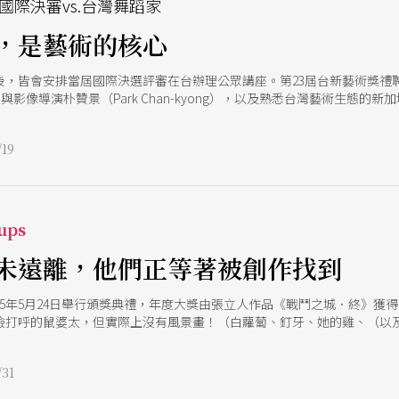
國際決審vs.台灣舞蹈家
，是藝術的核心
，皆會安排當屆國際決選評審在台辦理公眾講座。第23屆台新藝術獎禮聘法國
家與影像導演朴贊景（Park Chan-kyong），以及熟悉台灣藝術生態的新加
尼葉打頭陣，以「挺立在話語的邊緣我和我的舞蹈」為題，同台3位曾獲
聊舞蹈作為創作媒介，每一位創作人如何透過作品與社會對話。 莫尼葉對
19
ue Figarella合作的《肥皂歌劇》（Soapéra），也在跨國串連計
論性別暴力作品《黑暗之光》參與臺北藝術節盛會。本次對談邀請與莫尼葉相
《疊韻：讓邊界消失，一場哲學家與舞蹈家的思辨之旅》（ALLITRATIONS : CON
間較緊湊，大多數的亮點落在4位與談人的創作概述中。
ups
未遠離，他們正等著被創作找到
025年5月24日舉行頒獎典禮，年度大獎由張立人作品《戰鬥之城．終》獲
儉打呼的鼠婆太，但實際上沒有風景畫！（白蘿蔔、釘牙、她的雞、（以
高千惠以「溫柔的堅持，理性的聆聽」形容本屆如戰鬥般激烈、卻同時保持
或是文化探討，都讓決審團對巨大的藝術創作能量深深有感。
31