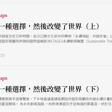
ups
一種選擇，然後改變了世界（上）
融理念近10年時間，自2022與文化部共同舉辦「永續場館．共融年會
參與的國際組織歐洲STAGES永續劇場聯盟（Sustainable Theatre Allianc
員，肩負STAGES壓軸論壇任務，國家兩廳院傾力落實細節在會場的各
務，各種設身處地的體貼，成為國家兩廳院總監劉怡汝致詞裡「永續就是
23
，才能走得更遠。年會呈現了4年來各地多姿多彩的執行成果與收穫，同
實緊湊的論壇分三部分進行：「文化場館的發想與執行」、「創作團隊與永
文產業在永續目標上面的共識，希望透過藝術與創意的途徑，打開大眾共好
，顯示永續議題經過官方與民間4年積累發酵，已然不再小眾。
ups
一種選擇，然後改變了世界（下）
讀服務與手語導覽後，下半場會議邀請長期陪伴國家兩廳院共融永續計畫
鄭嘉音開場。 為未來劇場指路 一向對商業感到手足無措的鄭嘉音，終於
調眾多台灣劇團現況，無獨有偶劇團將經驗彙整成為給所有劇場從業者的《