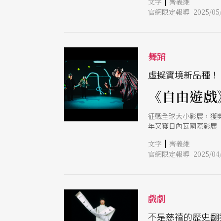
|
文字
齊義維
過簡單的提問與選項，
官網限定報導 2025/05/
續過程裡的成就與快樂
業，因此由人權方面相
團隊也參考聯合國全球盟約
免一次性搖籃到墳墓（crad
舞蹈
虛擬實境新品種！
《自由遊戲
征戰全球大小影展，獲獎無
年又獲日內瓦國際影展（Ge
彥與狠劇場團隊、老班
|
文字
齊義維
戲》讓部分觀眾成為台
官網限定報導 2025/04/
難以複製的演出，在狠
腦》一脈相承：由群眾
差趣味。但就觀演關係
許更近似於虛擬實境與
周東彥與狠劇場團隊則
戲劇
由所能開展的社會鏡像
不是慈禧的歷史翻