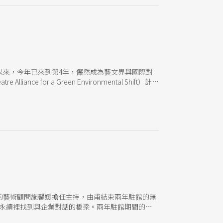
」以來，今年已來到第4年，儼然成為藝文界與國際對
e for a Green Environmental Shift）計畫
處：餐食的選擇、講者的多元背景、線上線下包含手
一種選擇」的最好背書。總監也表示，一路走來並不
時也在豐厚的實戰經驗交流裡，看見下一階段的永續
續的互利共生」及「社會擴散與共感」，由內而外的
意識。論壇中最精華的部分在於問答Q＆A段落，線
的藝術顧問施馨媛擔任主持，由甫結束兩年駐館的無
在永續裡找到與企業對話的橋梁。兩年駐館期間的永
綠色工坊指南》，已於2025年1月問世。手冊透