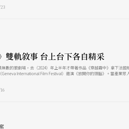
引導讀者重新思考藝術生產流程，翻轉既有觀念。鄭嘉音簡報裡充滿細節
23
。像是在製作後回收材料的收納上，先將二手物件放在最容易取得的外層
手，提高團員福利、會議以多語進行等，又或者在劇場週進出時思考如何
組織「SDG Compass」，寫出溫柔珍惜偶生的「戲偶價值鏈」，期待每一個偶
le to grave）的結局。
》雙軌敘事 台上台下各自精采
數的狠劇場，去（2024）年上半年才帶著作品《穿越霧中》拿下法國新影像藝術
neva International Film Festival）邀演《放開你的頭腦
底創作成員又即將於臺中國家歌劇院發表新作《自由遊戲XR身體音樂計畫
上奇景的一環，在XR多樣化的指令給予下，與專業舞者及聲音影像團隊，
16
劇場邁入第12個年頭的時刻，開啟劇場閱讀與科技對話的新座標。 周東
觀賞VR影片自然而然形成的排舞遊戲延伸而來，在新製作上，則更關注群
、體驗設計與媒材規劃上，《自由遊戲》的複雜與精緻度都足以被視為單一
劇場的混血產物，帶著VR領域幻境與真實模糊邊界的特色，又具備劇場手
像是是新科技媒體領域的好奇博士生，研究著媒材的極限與多樣性，不斷
能夠走到何方。
案