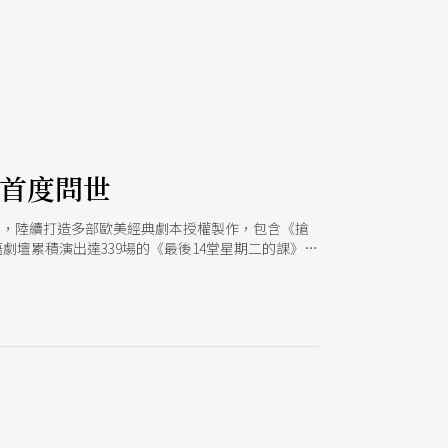
劇首度問世
楊世彭，陸續打造多部歐美經典劇本授權製作，包含《搶
以及在華語劇壇累積演出達339場的《最後14堂星期二的課》
場拓展長銷商業模式，也為翻譯劇在華語市場注入豐富能量。
the Dog in the Night-Time）授權中文版。
同名書籍《深夜小狗神秘習題》，製作精巧利用多媒體視覺
場愛好者的關注，並一舉獲得2013年英國奧利維耶
項。 當時親自在台下欣賞演出的楊世彭，一看完戲
擺等插曲後，延宕多時的中文版《深夜小狗神秘習
區版本類似，同樣在視覺上借重於現代投影技術的輔
與編排，透過演員的表演與台詞暗示，引領觀眾迅速
縮原著細膩情感，將書中隨著謎案舒展開來的眾多人