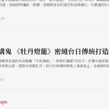
為切面，透過即時攝影、肢體、空間與音效的相互對話與讓位，在嚴謹的形
間裡，帶領觀眾從已知用火的千百萬年前，隨著時光之河漫流回到當下劇
的記憶如何被記載與傳承。
20
講鬼 《牡丹燈籠》密縫台日傳統打
典雙頭並進的布袋戲團「不貳偶劇」，即將於農曆7月前夕，於臺中國家
映意象出發，提取布袋戲形式，放大於操偶師與真人演員身上，並細緻拼
嶄新滋味。在炎日夏日裡，即將為觀眾帶來無比清涼、且感官豐沛的鬼故
07
ups