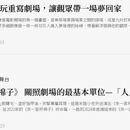
個小時的舞台上，對演員們而言，需要在兼顧龐雜技術點之外，更專注於
電玩重寫劇場，讓觀眾帶一場夢回家
電影開場的第一個畫面、音樂祭場景與場景之間的換場、或是九吋釘樂團主唱特倫特
眾多細節像是一條一條勾引人進入夢境裡的絲線，帶著蘇洋徵與他的觀眾，
什麼題材或形式能讓這位肆意遊走於影視、劇場、動畫的創作職人蘇洋徵
經意現身於訪談之中，前半場仍侃侃而談劇場觀眾毋需理解幕後苦境、技
23
性導演，突然間轉化成為知無不言、言無不盡，執著中滿懷細膩與澎湃熱
舞台
棉子》 關照劇場的最基本單位—「人
上假睫毛、塗好指甲油，夾緊專屬耳環，這是末路小花外送演出《來一客杯
 從2021年的《來一客杯棉子》好命篇，一路到2024年底甫結束的《來
一台車帶著導演、演員與小幫手，奔向雙北市高樓或平房、豪宅或租屋處
片視角，逆行居家與劇場空間定義，觀眾毋需走進劇場，反其道而行地讓
23
人生的邊界。