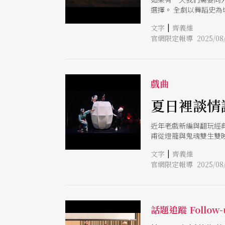
選擇。 全劇以舞蹈史
事節奏，在1小時的時
|
文字
齊義維
新觀看地球歷史與人類
官網限定報導 2025/08/
戲曲
夏日裡談情
近年老戲新編與翻玩經
甫從燈籠與鬼魂雙生雙
編織出當代鬼怪故事的
|
文字
齊義維
官網限定報導 2025/08/
話題追蹤 Follow-