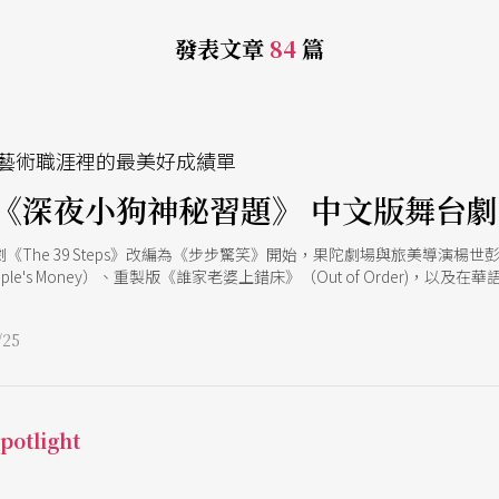
發表文章
84
篇
藝術職涯裡的最美好成績單
《深夜小狗神秘習題》 中文版舞台
喜劇《The 39 Steps》改編為《步步驚笑》開始，果陀劇場與旅美導演
eople's Money）、重製版《誰家老婆上錯床》（Out of Order)，
th Morrie）等作品。多年來，楊世彭獨具慧眼的選本風格，不僅為台灣劇
家劇院劃時代重要作品《深夜小狗神秘習題》（The Curious Incident of 
25
2012英國國家劇院推出改編當紅作家馬克．海登（Mark Haddon）
協助推動劇情的風格化舞台，搭配情節緊湊而溫暖的演出詮釋，引起全球劇
佳導演、最佳男主角、最佳女配角、最佳燈光設計、最佳舞台設計等7大獎
努力將本劇引入華語市場，在經過繁複的授權確認、COVID-19疫情停
年5月底首度於台灣問世。 果陀版本的《深夜小狗神秘習題》，與倫敦西
otlight
的換景調度手法，在環形舞台中央全空場域中，利用8張簡約凳子的位移
楊世彭說明，本劇最大的可觀性會落在導演處理手法的藝術高度，但劇本濃