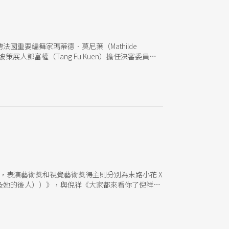
重要編舞家瑪蒂德．莫尼葉（Mathilde
坡策展人鄧富權（Tang Fu Kuen）擔任決審委員，
得台新藝術獎的重要女性編舞家：何曉玫、葉名樺與
台灣並不陌生，早在2012年關渡藝術節就曾帶來與
畫的亞洲舞蹈營裡，與台灣策展人、藝術家群體多有接觸，去
識多年、曾翻譯莫尼葉與尚-路克．南希（Jean-
VERSATIONS SUR LA DANSE）的劇評人郭亮廷
得，表演藝術獎和視覺藝術獎得主則分別為末路小花 X
及她的後人））》，與倪祥《大家都來看你了倪祥個
開放自由的評選過程，表示入圍的15件作品無論規