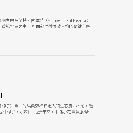
呈現人物性格的多面向刻畫，是考驗功力與磨練演技
．雷澤諾（Michael Trent Reznor）
重返場景之中。 打開蘇洋徵隱藏人格的關鍵字是
毫不猶豫地答應，那非得是搖滾樂不可，重金屬的更
術與預算不該成為作品藉口、分析串流與影音娛樂和
血的感性追星人。
」
棉子》唯一的演員張棉棉進入陌生客廳solo前，邀
一客杯棉子，好辣》，近5年來，末路小花團員張棉棉
數十個大大小小不同的客廳、廚房及浴室私領域，以
表演者即興以觀者家裏的陳設作為舞台物件，透過戲