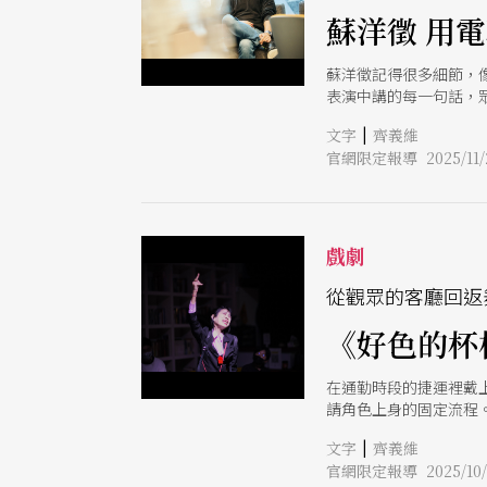
物與情境於幻化於近3
蘇洋徵 用
的一大挑戰。
蘇洋徵記得很多細節，像是
表演中講的每一句話，
「重金屬音樂」。若有
|
文字
齊義維
好。而當這組關鍵字不
官網限定報導 2025/11/
劇場試錯成本高低的理
戲劇
從觀眾的客廳回返
《好色的杯
在通勤時段的捷運裡戴
請角色上身的固定流程。
穿戴上杯棉子的肌膚，
|
文字
齊義維
都會單身女子的生活切
官網限定報導 2025/10/
劇，密縫起創作與真實