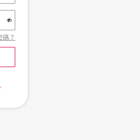
密碼？
。