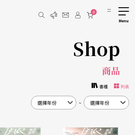
:::
0
Shop
商品
書櫃
列表
~