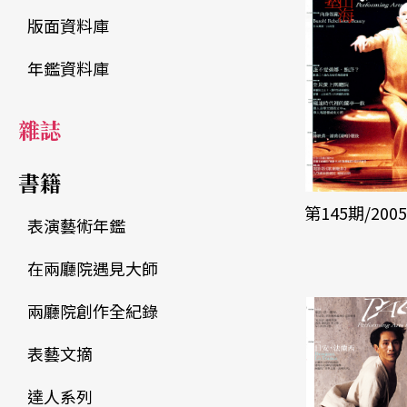
版面資料庫
年鑑資料庫
雜誌
書籍
第145期/200
表演藝術年鑑
在兩廳院遇見大師
兩廳院創作全紀錄
表藝文摘
達人系列