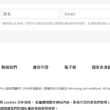
*通過遞交此表格，即表示您接受並同意已閱讀本網站的使用條款，私隱政策和個人
聯絡我們
廣告刊登
電子報
國家表演
中心國家兩廳院《PAR表演藝術》版權所有
©
2022
Performing arts redefined. All R
統一編號 Tax Id number 00973926
本站所提供相關演出資訊，如有異動應以主辦單位公告為準。
cookies 分析技術。 若繼續閱覽本網站內容，即表示您同意我們使用 co
服務條款
｜
隱私權聲明
｜
著作權聲明
資訊，請閱讀我們的隱私權政策與使用條款。