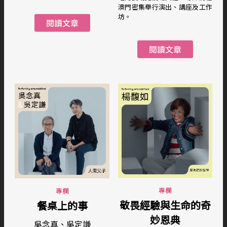
澳門密集舉行演出、講座及工作
坊。
專欄
專欄
敬畏經驗與生命的奇
餐桌上的事
妙恩典
吳念真、吳定謙