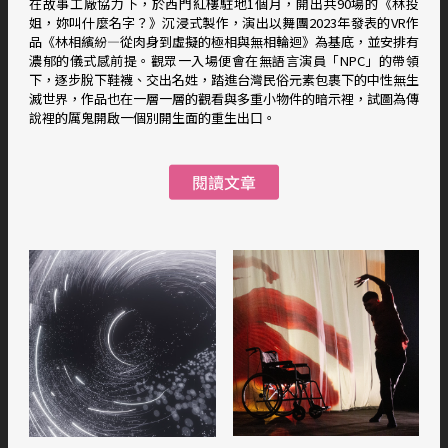
在故事工廠協力下，於西門紅樓駐地1個月，開出共90場的《林投
姐，妳叫什麼名字？》沉浸式製作，演出以舞團2023年發表的VR作
品《林相繽紛—從肉身到虛擬的極相與無相輪迴》為基底，並安排有
濃郁的儀式感前提。觀眾一入場便會在無語言演員「NPC」的帶領
下，逐步脫下鞋襪、交出名姓，踏進台灣民俗元素包裹下的中性無生
滅世界，作品也在一層一層的觀看與多重小物件的暗示裡，試圖為傳
說裡的厲鬼開啟一個別開生面的重生出口。