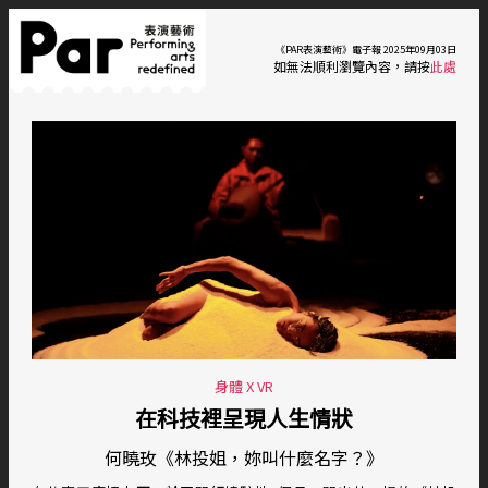
《PAR表演藝術》電子報 2025年09月03日
如無法順利瀏覽內容，請按
此處
身體 X VR
在科技裡呈現人生情狀
何曉玫《林投姐，妳叫什麼名字？》