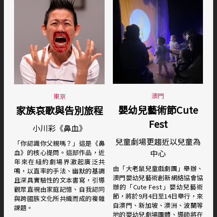
澳門
東京
嬰幼兒藝術節Cute
家族哀歌與告別旅程
Fest
小川彩《鼻血》
兒童劇場更趨近以兒童為
「你認識你父親嗎？」這是《鼻
中心
血》的核心提問。這部作品，近
年來在紐約劇場界激起廣泛共
由「大老鼠兒童戲劇團」舉辦、
鳴，以直率的手法、幽默的基調
澳門嬰幼兒藝術創新網絡協會協
且深具實驗性的文本書寫，引導
辦的「Cute Fest」嬰幼兒藝術
觀眾直視由家庭記憶、自我認同
節，將於9月4日至14日舉行，來
與跨國族文化所共織而成的複雜
自澳門、新加坡、澳洲、波蘭等
課題。
地的嬰幼兒劇場團體、導師將在