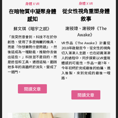
身體 X VR
身體 X VR
從女性視角重塑身體
在暗物質中凝聚身體
敘事
感知
謝筱瑋、謝筱婷《The
蘇文琪《暗宇之感》
Awake》
「我突然意會到，科技不在於你
創造、使用了多麼絢麗的機具，
VR作品《The Awake》計畫從
而是『你想要問什麼問題』，然
2018年啟動至今，從女性的視角
後這成為一種動能，推動你去做
切入漸凍人主題，也在認識漸凍
出這些。」科技並不是目的，而
人的過程中，同步摸索以VR重現
是途徑和工具。通透這點，圍困
體感的可能性，作品一磨7年，
她多年的高牆終於消失，變成了
今年初終於完成最後的拍攝、進
一道門。
入後製，來到完成的最後一哩
路。