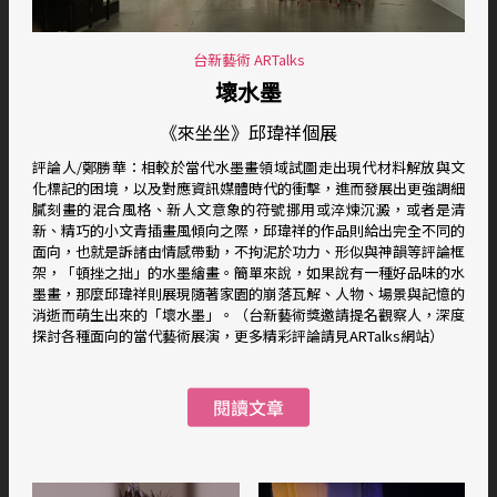
台新藝術 ARTalks
壞水墨
《來坐坐》邱瑋祥個展
評論人/鄭勝華：相較於當代水墨畫領域試圖走出現代材料解放與文
化標記的困境，以及對應資訊媒體時代的衝擊，進而發展出更強調細
膩刻畫的混合風格、新人文意象的符號挪用或淬煉沉澱，或者是清
新、精巧的小文青插畫風傾向之際，邱瑋祥的作品則給出完全不同的
面向，也就是訴諸由情感帶動，不拘泥於功力、形似與神韻等評論框
架，「頓挫之拙」的水墨繪畫。簡單來說，如果說有一種好品味的水
墨畫，那麼邱瑋祥則展現隨著家園的崩落瓦解、人物、場景與記憶的
消逝而萌生出來的「壞水墨」。（台新藝術獎邀請提名觀察人，深度
探討各種面向的當代藝術展演，更多精彩評論請見ARTalks網站）