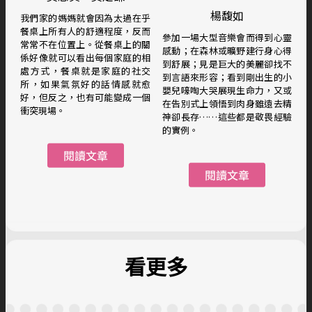
楊馥如
我們家的媽媽就會因為太過在乎
餐桌上所有人的舒適程度，反而
參加一場大型音樂會而得到心靈
常常不在位置上。從餐桌上的關
感動；在森林或曠野建行身心得
係好像就可以看出每個家庭的相
到舒展；見是巨大的美麗卻找不
處方式，餐桌就是家庭的社交
到言語來形容；看到剛出生的小
所，如果氣氛好的話情感就愈
嬰兒嚎啕大哭展現生命力，又或
好，但反之，也有可能變成一個
在告別式上領悟到肉身雖遠去精
衝突現場。
神卻長存……這些都是敬畏經驗
的實例。
看更多