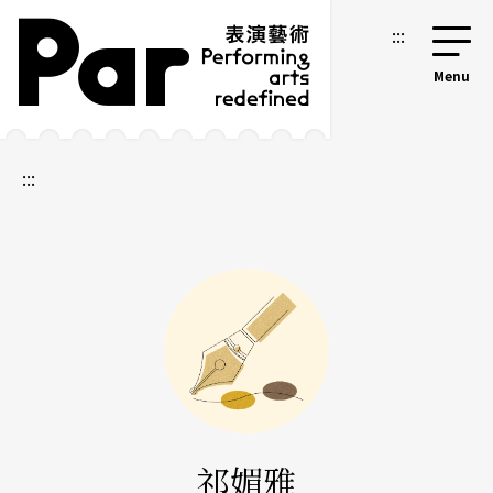
跳到主要内容区块
网站导览
:::
:::
祁媚雅