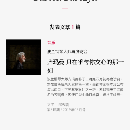
发表文章
1
篇
音乐
波兰钢琴大师再度访台
齐玛曼 只在乎与你交心的那一
刻
波兰钢琴大师齐玛曼将于三月底四月初再度访台，
票在启售后未久就销售一空，而钢琴家根本没公布
演出曲目，可见其受欢迎之一斑。素以完美主义闻
名的齐玛曼，即便口袋中曲目丰富，但从不轻易答
应录音，所以乐迷只能争抢这难得的演出机会，亲
|
文字
邱秀颖
耳聆赏他传奇的乐音，齐玛曼也期待观众的真诚倾
第315期 / 2019年03月号
听，与他短暂相逢、片刻交心。