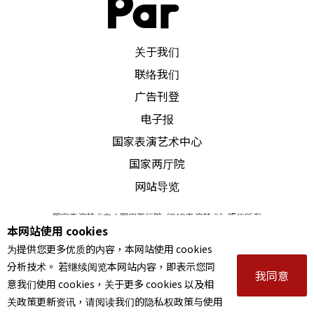
PAR 表演艺术杂志
关于我们
联络我们
广告刊登
电子报
国家表演艺术中心
国家两厅院
网站导览
国家表演艺术中心国家两厅院《PAR表演艺术》版权所有
本网站使用 cookies
©
2022
Performing arts redefined. All Rights Reserved
为提供您更多优质的内容，本网站使用 cookies
统一编号 Tax Id number 00973926
分析技术。 若继续阅览本网站内容，即表示您同
本站所提供相关演出资讯，如有异动应以主办单位公告为准。
我同意
意我们使用 cookies，关于更多 cookies 以及相
服务条款
｜
隐私权声明
｜
著作权声明
关政策更新资讯，请阅读我们的隐私权政策与使用