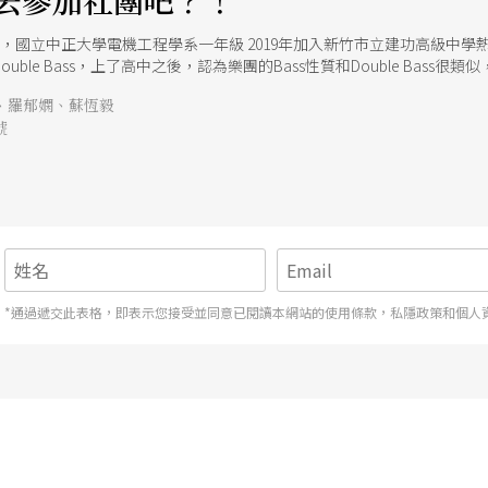
去參加社團吧？！
uble Bass，上了高中之後，認為樂團的Bass性質和Double Bas
有變成大家想像中的風雲人物，也不是那麼開心。一方面是我個性比較悶
、羅郁嫻、蘇恆毅
常有挫折感，只有主唱和吉他很投入，反而更不知道怎麼定位自己，都是私下自己彈
號
立中正大學勞工關係學系一年級 2019年加入國立臺南家齊高級中學科學服務社 <td style="
*通過遞交此表格，即表示您接受並同意已閱讀本網站的使用條款，私隱政策和個人