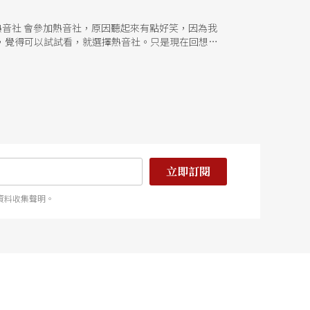
s很類似，覺得可以試試看，就選擇熱音社。只是現在回想起
騷，不知道怎麼和社員聊天和討論事情，加上演出的
喜歡的曲子居多。 楊宣安 18歲，國
width: 541px;
立即訂閱
資料收集聲明。