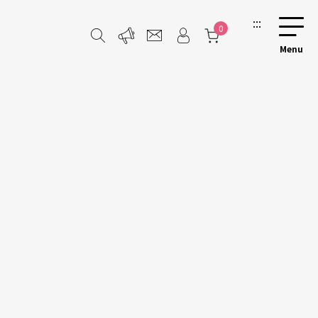
:::
0