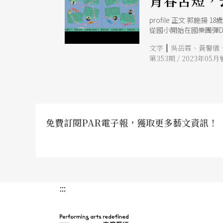
青春苦短，
profile 正文 郭施揚 18歲，國立中正大學電機工程學系一年級 2019年加入新竹市立建功高級中學熱音社 會參加熱音社，原因聽起來有點好笑，因為我
從國小開始在國樂團彈Do
來，我在熱音社其實沒
|
文字
吳岳霖、黃馨儀
曲子真的太難彈，練習時也
第353期 / 2023年05月
免費訂閱PAR電子報，獲取更多藝文資訊！
:::