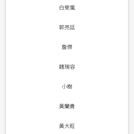
白斐嵐
郭亮廷
詹傑
魏琬容
小樹
黃蘭貴
黃大旺