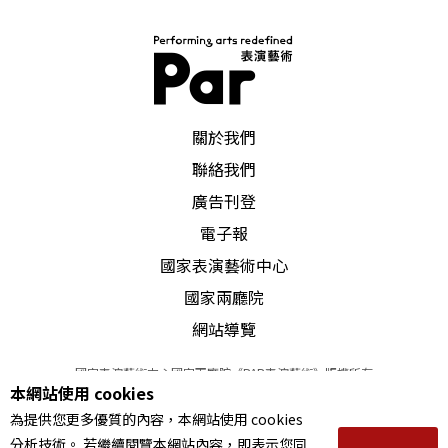
PAR 表演藝術雜誌
關於我們
聯絡我們
廣告刊登
電子報
國家表演藝術中心
國家兩廳院
網站導覽
國家表演藝術中心國家兩廳院《PAR表演藝術》版權所有
本網站使用 cookies
©
2022
Performing arts redefined. All Rights Reserved
為提供您更多優質的內容，本網站使用 cookies
統一編號 Tax Id number 00973926
分析技術。 若繼續閱覽本網站內容，即表示您同
本站所提供相關演出資訊，如有異動應以主辦單位公告為準。