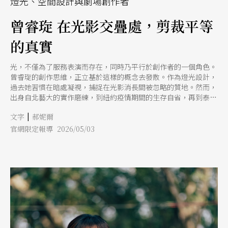
燈光、空間設計與劇場創作者
曾睿琁 在光影交疊處，剪裁平等
的真實
光，不僅為了服務表演而存在，同時乃平行於創作者的一個角色。
曾睿琁的創作思維，正立基於這樣的概念去發散。作為燈光設計，
過去她習慣在暗處凝視，捕捉在光影消長間被忽略的質地。然而，
出身自北藝大的實作磨練，到紐約疫情期間的生存自省，再到泰國
街頭的文化觀察，曾睿琁的創作路徑始終在處理一個核心命題：平
|
文字
郝妮爾
等。 至於，所謂平等，或許可以這麼解釋：一種試圖消解創作者
與技術、神聖與庶民、乃至人與機器之間界限的溫柔實踐。
官網限定報導 2026/05/03