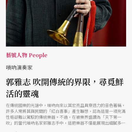
藝號人物 People
嗩吶演奏家
郭雅志 吹開傳統的界限，尋覓鮮
活的靈魂
在傳統國樂的光譜中，嗩吶向來以其宏亮且具穿透力的音色著稱，
許多人常將其與民間的「紅白喜事」產生聯想，認為這是一項充滿
性格卻難以駕馭的傳統樂器。不過，在被樂界盛讚為「天下第一
吹」的當代嗩吶名家郭雅志手中，這把樂器不僅能展現出細膩多變
的音韻，更成功打破了中西與傳統現代的界線。他曾於1998年受邀