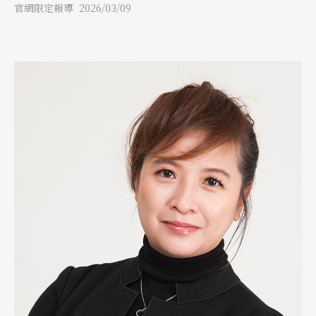
授，以這段文字紀念這位一生為歌仔戲奉獻的「束花媽媽」。
官網限定報導 2026/03/09