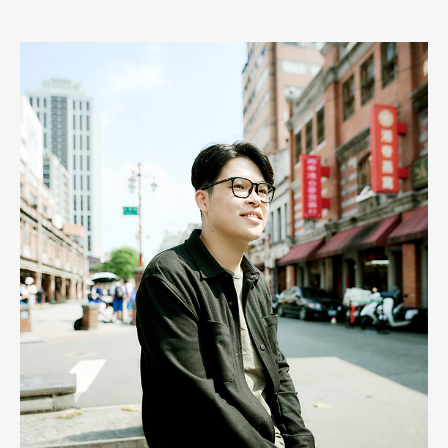
陸續與一群比他更年輕、新鮮的戲曲工作者合作，像是去年的編劇
黃廣宇，《雙身》是他首次書寫的歌仔戲劇本，而一心戲劇團推出
的青世代演員，也有不少剛從學校畢業不久，尚缺舞台經驗。於
是，走進排練場的他，可能無法完全將自己放在「青世代」的位
置，而是得反芻過去經驗，重新檢視與覺察自己所處的世代與角
色，再次定義既是演員、亦是導演的「柯進龍」。