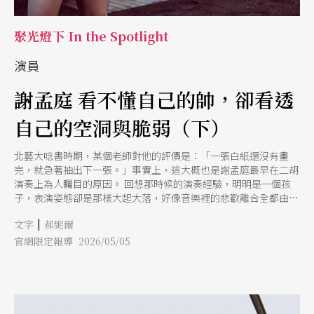
聚光燈下 In the Spotlight
演員
謝孟庭 看不懂自己的帥，卻看透
自己的空洞與脆弱（下）
北藝大唸書時期，某個老師對他的評價是：「一張白紙還沒有畫
完，就急著抽出下一張。」事實上，這大概也是謝孟庭最早在二胡
演奏上為人矚目的原因。 回想那時候的演奏經驗，明明是一個孩
子，表演姿態卻是那樣大起大落，好像音樂裡的悲歡離合全都由他
一手掌握。可是，在學習更多表演與會、得知更多表達的工具以
|
文字
郝妮爾
後，謝孟庭理解收束的重要性，也明白「以前很急著表達的自己，
很有可能是害怕單薄的那一面被人發現吧？」 從這句話開始，謝
官網限定報導 2026/05/05
孟庭像是要把生命的不安一次梭哈，一點都不藏地表露自己的恐
懼。