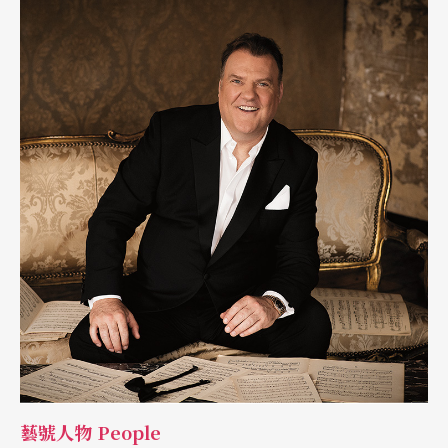
念的島嶼台灣。 破曉前的琴聲：從叛逆少女到堅定的追夢者 李志
純的音樂之路，並非始於安逸的溫室，而是充滿了對聲響的極致渴
望與近乎瘋狂的執著。時光倒轉回她在專科時期的歲月，那時的她
就讀於台南家專（台南應用科技大學的前身），是一個令老師又愛
又頭痛的叛逆女孩。當剛從維也納留學歸國的黃燕忠老師在台上教
授古典和聲學時，底下的李志純總喜歡拿著放大鏡挑毛病，甚至在
課後追著老師問哪裡有平行錯誤的問題。然而，正是這位寬容的恩
師，看見了她骨子裡的音樂天賦，不僅沒有責罵，反而給予她更多
的功課，一步步為她打下了深厚且紮實的傳統和聲底子。 回憶起
那段青春歲月，李志純的眼中總閃爍著光芒。她笑著訴說當年為了
爭取練琴時間，這群住校的女孩過著宛如軍隊般嚴格的生活，總在
清晨6點不到，就熟練地找出音樂系館哪一扇窗戶沒有上鎖，爬窗
進去搶琴房，一天苦練6個小時也不喊累。更有趣的是，她當時的
主修竟然是電子琴。這項在古典音樂圈看似非主流的樂器，卻成為
了她日後掌握複雜交響語言的秘密武器，電子琴豐富的音色庫與系
統，讓她在年少時便不知不覺地訓練了對管絃樂配器法的敏銳度，
成為她日後駕馭龐大交響樂團的基石。 當作曲家温隆信老師來到
學校任教，她陰錯陽差地成為了填補名額的第3位作曲門徒，卻從
此深陷於魏本（Anton Webern）、布列茲（Pierre Boulez）等現
代主義大師的魅力中無法自拔。面對這條
藝號人物 People