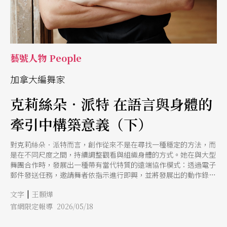
如何創作，也形塑她如何帶領舞者與團隊工作。 然而，這些訓練
並未將她導向純粹形式的抽象探索。相反地，她逐漸意識到，自己
無法在沒有潛在故事的情況下建立編舞。她解釋，「舞蹈雖充滿直
擊內心且神秘的魅力，但它本質上是無聲的。而當我試圖處理複雜
題材時，我不希望這成為阻礙。」也因此，她的作品愈發朝向結合
語言、戲
藝號人物 People
加拿大編舞家
克莉絲朵．派特 在語言與身體的
牽引中構築意義（下）
對克莉絲朵．派特而言，創作從來不是在尋找一種穩定的方法，而
是在不同尺度之間，持續調整觀看與組織身體的方式。她在與大型
舞團合作時，發展出一種帶有當代特質的遠端協作模式：透過電子
郵件發送任務，邀請舞者依指示進行即興，並將發展出的動作錄製
回傳。在正式排練開始之前，作品已在影像與訊息的往返中逐步成
|
文字
王顥燁
形。這種被舞者稱為「21世紀編舞方式」的流程，也讓創作不再局
限於單一排練空間，而成為一種分散卻持續的生成過程。 除了長
官網限定報導 2026/05/18
期合作的楊之外，她也和曾經來台的劇場導演賽門．麥克伯尼
（Simon McBurney）合作，由英國合拍劇團（Complicit）和荷蘭