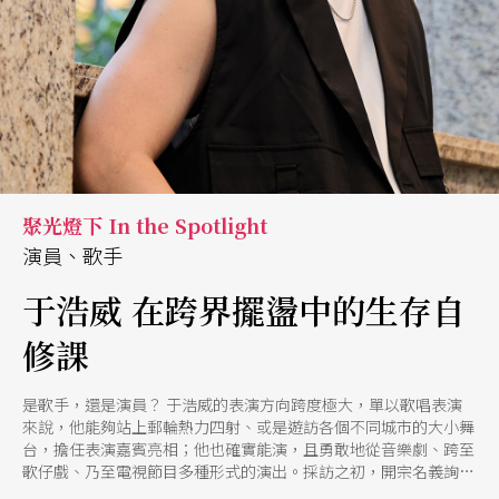
聚光燈下 In the Spotlight
演員、歌手
于浩威 在跨界擺盪中的生存自
修課
是歌手，還是演員？ 于浩威的表演方向跨度極大，單以歌唱表演
來說，他能夠站上郵輪熱力四射、或是遊訪各個不同城市的大小舞
台，擔任表演嘉賓亮相；他也確實能演，且勇敢地從音樂劇、跨至
歌仔戲、乃至電視節目多種形式的演出。採訪之初，開宗名義詢問
他如何看待自己的角色身分，哪一定位更符合他心之所向？然他只