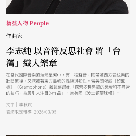
藝號人物 People
作曲家
李志純 以音符反思社會 將「台
灣」織入樂章
在當代國際音樂的浩瀚星河中，有一種聲音，既帶著西方管絃樂的
壯闊繁複，又深藏著東方島嶼的溫婉與韌性。當英國權威《留聲
機》（Gramophone）雜誌盛讚她「探索多種另類的織度和不尋常
的技巧，為最引人注目的作品」、當美國《波士頓環球報》
（Boston Globe）形容她的音樂「讓人大開眼界，恰當且復雜，卻
|
文字
李秋玫
又讓人著迷」時，來自高雄的作曲家李志純，早已用她的音符在世
界舞台上刻下了無法抹滅的印記。她是台灣首位、全球第4位榮獲
官網限定報導 2026/03/05
美國波士頓交響樂團（BSO）委託創作的亞裔作曲家，更是波蘭新
藝術合成藝術節（NeoArte Syntezator Sztuki Festival）首位受邀常
駐並舉辦專場音樂會的亞洲作曲家。然而，褪去這些國際大獎與耀
眼頭銜的光環，李志純的音樂靈魂，其實始終扎根於那座她日夜思