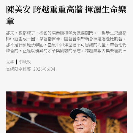
陳美安 跨越重重高牆 揮灑生命樂
章
那天，夜都深了，校園的演奏廳和琴房就要關門。一群學生只能移
師中庭圍成一圈，拿著指揮棒，隨著音樂聚精會神邊唱邊比劃著。
那不是什麼魔法學園，空氣中卻洋溢著不可思議的力量。帶著他們
練習的，正是以優異的才華與剛毅的意志，跨越無數古典樂壇高牆
的旅美指揮家陳美安。 她創下的紀錄無疑是輝煌的，自2011年起
|
文字
李秋玫
接掌美國芝加哥小交響樂團（Chicago Sinfonietta）音樂總監，並
帶領該團成為全球首個獲頒「麥克阿瑟獎」的交響樂團；2021年，
官網限定報導 2026/06/04
她出任奧地利施蒂利亞格拉茲管弦樂團（recreation Grosses
Orchester Graz）首席指揮，寫下奧地利交響樂團史上首位亞裔女
性首席指揮的歷史新頁；邁入2026年，她更將正式接下紐約頂尖的
曼哈頓音樂學院（Manhattan School of Music）管絃樂活動總監暨
指揮系主任的重責大任。 面對這些常人難以企及的卓越成就，陳
美安的眼神依然透著對音樂的悸動與謙卑，感性地說：「音樂把我
帶到意想不到的國家、見過從來沒想過的人物。我的音樂生涯其實
就是我的人生。」這位在全球客席指揮超過160個樂團的指揮，其
背後所經歷的汗水、淚水與挫折，正如同一部跌宕起伏的交響史
詩，激昂、深邃且動人。