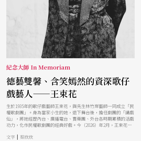
織出我們現在聽見、層次豐滿的法朵面貌。這份背負著葡萄牙民族
記憶與漂泊歷史的音樂，不僅是國家的靈魂之聲，更於2011年被聯
合國教科文組織正式列入「人類非物質文化遺產」的瑰寶。
紀念大師 In Memoriam
德藝雙馨、含笑嫣然的資深歌仔
戲藝人——王束花
生於1935年的歌仔戲藝師王束花，與先生林竹岸藝師一同成立「民
權歌劇團」。身為當家小生的她，退下舞台後，擔任劇團的「講戲
仙」，將她經歷內台、廣播電台、賣藥團、外台各時期累積的活戲
功力，化作民權歌劇團的經典好戲。今（2026）年2月，王束花藝
師辭世，正式從人生舞台上謝幕，享耆壽91歲。本刊特邀曾為王束
|
文字
蔡欣欣
花藝師編寫傳記《含笑嫣然：王束花歌仔戲演藝生涯》的蔡欣欣教