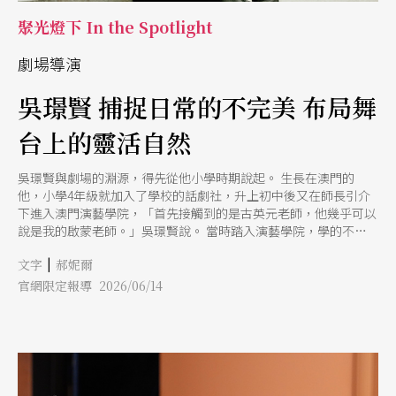
聚光燈下 In the Spotlight
劇場導演
吳璟賢 捕捉日常的不完美 布局舞
台上的靈活自然
吳璟賢與劇場的淵源，得先從他小學時期說起。 生長在澳門的
他，小學4年級就加入了學校的話劇社，升上初中後又在師長引介
下進入澳門演藝學院，「首先接觸到的是古英元老師，他幾乎可以
說是我的啟蒙老師。」吳璟賢說。 當時踏入演藝學院，學的不是
表演，更像是創作思維，「比方說當時澳門即將要立國安法，老師
|
文字
郝妮爾
就帶著我們一起討論這對生活會有什麼影響。現在想起來，那堂課
程很像是讓我們這群青少年培養出獨立思考的能力，可以更認識自
官網限定報導 2026/06/14
己。」 事實上，那樣與生活緊密結合、從人本自身出發的思想，
也一再影響吳璟賢日後對於編劇、導演的想法定調。