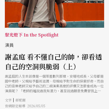
聚光燈下 In the Spotlight
演員
謝孟庭 看不懂自己的帥，卻看透
自己的空洞與脆弱（上）
謝孟庭的人生本該像是一個等差數列那樣，安穩地成長，父母都是
國中老師，父親給予藝術滋潤、母親給予對生命的探索好奇，而自
己的音樂老師又給予自己的二胡演奏高度的評價又怎麼會成為一位
演員呢？ 「老師的確說過我有潛力，甚至說過願意免費替我上二
胡課。可是這不符合我們家的行事風格，而且我當時隱隱覺得，如
|
文字
郝妮爾
果真的往這條路走去的話，未來會怎麼樣，好像能看得一清二
楚？」謝孟庭說，那種維持均速的等差成長方式，他很早知道不是
官網限定報導 2026/05/05