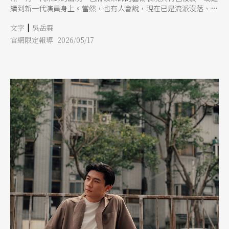
續到新一代演員身上。當然，也有人會說，現在已是流派沒落、消
失的年代，但隨著演員的世代更替，仍不乏看到「流派傳人」成為
|
文字
吳岳霖
重要象徵。相較之下，從學校畢業後就加入台北新劇團的孔玥慈，
以梅派為根基，但又未完全拜入哪位宗師門下，而更接近於團長、
官網限定報導 2026/05/17
亦是京劇名角李寶春所說的「表演派」（註1）。 就像她即將主演
的《阿依達的愛》，取材威爾第歌劇《阿依達》，是台北新劇團繼
《弄臣》（2018）、《魔笛》（2021）之後再度移植西方歌劇。劇
中，她是名被俘虜到敵國的公主，被父親要求擔任間諜，只是她又
同時愛上了敵國將軍，陷入兩難。這樣的角色，既不像是某個流派
的劇目，也非傳統行當所能全面乘載。「在《阿依達的愛》裡，導
演希望我們可以用一種『自然的情感』投射帶給觀眾。」孔玥慈說
得既抽象，也實際。 只是，孔玥慈如何承接「表演派」的任務，
或許是她過去的積累，以及沒有盡頭的好奇心。