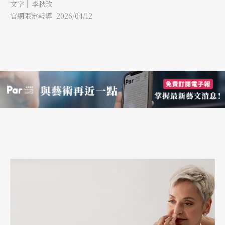
|
文字
李秋玫
為訪中的美國前總統柯林頓演奏，亦與流行音樂團體進行跨界同台
合作。這位持續挑戰自我、顛覆大眾對嗩吶既定印象的藝術家，其
官網限定報導 2026/04/12
背後蘊含著從基層戲班起步，歷經千錘百鍊最終站上國際舞台的精
采歷程。 文革中以法國號啟蒙 在「無譜二股弦」習得即興底蘊 郭
雅志出生於中國文化大革命時期的山西，父母當時皆在當地的戲曲
學校任教，母親專職教導山西梆子，父親則是精通舞台美術與多種
樂器的全才。文革爆發後，戲曲等傳統文化受到壓抑，學校遭解
散，雙親被下放到紡織廠工作。即便在工廠，父親仍擔任宣傳隊隊
長，時常組織管樂隊演出。9歲時，父親交給他一把法國號，並請
託好友親自指導，自此開啟了他的管樂之路。在當時艱苦的條件
下，教材全靠姊姊手抄蘇聯樂譜，但他憑藉天分與苦練，小學時便
能登台吹奏兒歌，廣受長輩讚譽，無形中奠定了強大的自信。 文
革結束、戲校恢復招生後，父母考量到擁有一技之長的重要性，讓
他憑著法國號的基礎免試進入藝術學校音樂班。然而，入學後他轉
換了跑道，開始學習傳統戲曲伴奏四大件之一的「京二胡」（二股
弦）以及嗩吶。回憶起京二胡的學習過程，郭雅志笑著形容那是一
種高度靈活、無樂譜的演奏方式，「它就像個魚一樣的，在水裡面
飄來飄去的」。這段看著曲譜即興「加花」的無譜訓練，培養了他
敏銳的直覺與即興能力。此外，為了配合戲曲過場、開幕與尾聲的
需要，樂手們皆須兼修嗩吶，因此他每天清晨6點便起床苦練，為
日後的民間音樂底蘊打下穩固的根基。