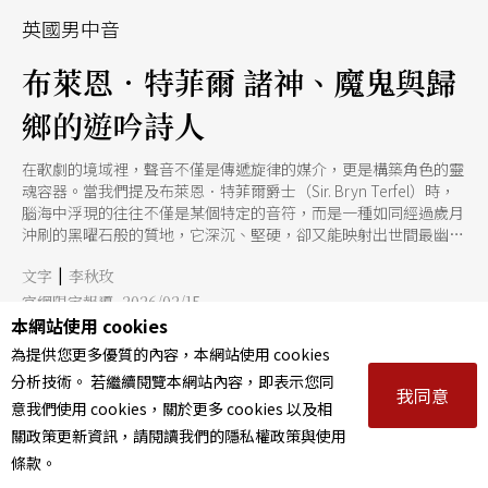
英國男中音
布萊恩．特菲爾 諸神、魔鬼與歸
鄉的遊吟詩人
在歌劇的境域裡，聲音不僅是傳遞旋律的媒介，更是構築角色的靈
魂容器。當我們提及布萊恩．特菲爾爵士（Sir. Bryn Terfel）時，
腦海中浮現的往往不僅是某個特定的音符，而是一種如同經過歲月
沖刷的黑曜石般的質地，它深沉、堅硬，卻又能映射出世間最幽微
的光影。 自1989年贏得BBC 卡地夫世界歌手大賽（BBC Cardiff
|
文字
李秋玫
Singer of the World）以來，這位來自威爾斯的男中音便以一種幾
近王者的姿態，屹立於世界歌劇舞台的巔峰。從莫札特《女人皆如
官網限定報導 2026/02/15
此》筆下玩世不恭的古列爾莫，到華格納《指環》（ The Ring
本網站使用 cookies
Cycle）中鐵漢柔情的沃坦（Wotan）；從倫敦皇家歌劇院（Royal
為提供您更多優質的內容，本網站使用 cookies
Opera House）的莊嚴殿堂，到紐約大都會歌劇院（The Met）的
分析技術。 若繼續閱覽本網站內容，即表示您同
傳奇舞台。30餘年的職業生涯，特菲爾用他的聲音丈量了從凡人到
我同意
意我們使用 cookies，關於更多 cookies 以及相
神祇、從英雄到魔鬼的距離。 然而，剝除掉那些耀眼的獎項與爵
士頭銜，特菲爾的本質更像是一位極具天賦的說書人。他穿梭在這
關政策更新資訊，請閱讀我們的隱私權政策與使用
些截然不同的靈魂之間，用一種溫暖而充滿人性的視角，重新定義
條款。
了那些看似遙不可及的傳奇。