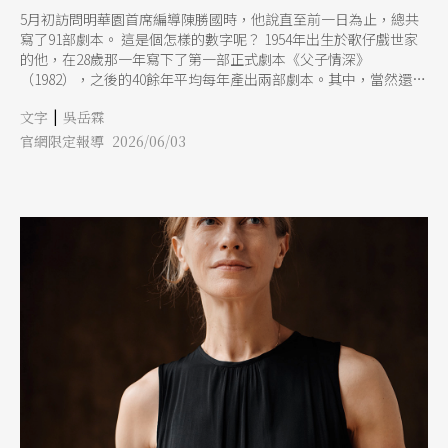
5月初訪問明華園首席編導陳勝國時，他說直至前一日為止，總共
寫了91部劇本。 這是個怎樣的數字呢？ 1954年出生於歌仔戲世家
的他，在28歲那一年寫下了第一部正式劇本《父子情深》
（1982），之後的40餘年平均每年產出兩部劇本。其中，當然還有
部分小規模的修改，就不計算進去；而被陳勝國戲稱是「傷筋動
|
文字
吳岳霖
骨」的劇本，會在劇名後頭標示出「年份」，例如今（2026）年即
將在臺灣戲曲藝術節演出的兩部經典舊作《父子情深》與《酒醉賣
官網限定報導 2026/06/03
江山》，後面都被標示了「2026」。 「這已經跟想一個新的劇本
差不多了，我就會把它記錄下來。」陳勝國這麼說。 這次的臺灣
戲曲藝術節，首創以編導為專題，連續3天演出同位編導的不同作
品，除前面提及的《父子情深》、《酒醉賣江山》，分別由明華園
天字戲劇團、明華園黃字戲劇團演出，還有陳勝國於去年首演的劇
作《崑崙》（繡花園戲劇團），似乎也正代表了他不同時期的創
作，然後經過時間的滌選，呈現出現在的陳勝國。