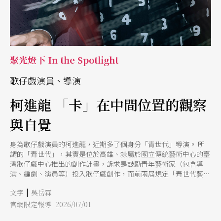
聚光燈下 In the Spotlight
歌仔戲演員、導演
柯進龍 「卡」在中間位置的觀察
與自覺
身為歌仔戲演員的柯進龍，近期多了個身分「青世代」導演。 所
謂的「青世代」，其實是位於高雄、隸屬於國立傳統藝術中心的臺
灣歌仔戲中心推出的創作計畫，訴求是鼓勵青年藝術家（包含導
演、編劇、演員等）投入歌仔戲創作，而前兩屆規定「青世代藝術
家」的年齡設定為40歲以下。因此，1987年出生的柯進龍，長年受
|
文字
吳岳霖
一心戲劇團培育，正藉著這個機會，透過去（2025）年的《雙身》
與今（2026）年即將首演的《九命》，挑戰自己在歌仔戲創作中的
官網限定報導 2026/07/01
不同位置。 對於柯進龍的挑戰，或許不只是成為一名導演，而是