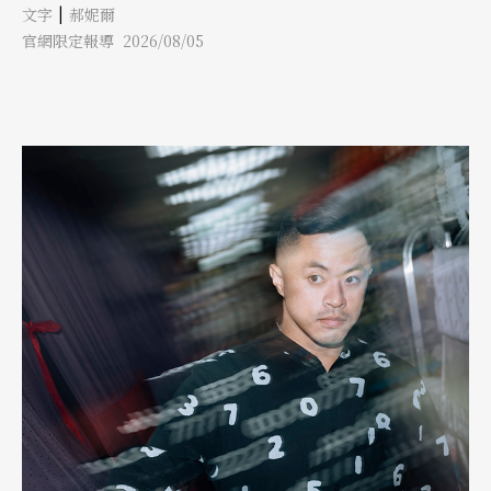
|
文字
郝妮爾
是平靜地說，「在台灣，定位這件事情，好像不完全能由自己決
定。」 這句話說得很客氣，但理解他的演藝之路後，會知道他的
官網限定報導 2026/08/05
演藝生活幾乎是緣分與運氣的參半機會使然，于浩威置身其中，像
是一個對星空許願的大男孩，夢想在流星消失以前就倏忽實現了？