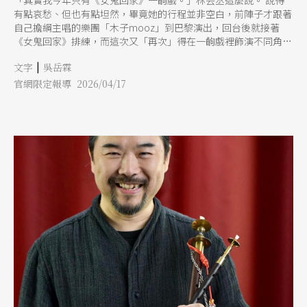
有點哀愁、但也有點坦然，畢竟她的行程並非空白，前陣子才跟著
自己擔綱主唱的樂團「木子mooz」到巴黎演出，回台後就接著
《女鬼回家》排練，而這次又「再次」得在一齣戲裡飾演不同角色
女鬼與教授，試著落差懸殊的表演方式。 但突然有如此感慨，是
|
文字
吳岳霖
去年的林芸丞多少迎來人生裡最繁忙的階段，一路接演烏犬劇場
《你說的我不相信》、貳零零參製作所《逝》、烏貓戲出《阿貓姐
官網限定報導 2026/04/17
的百年老店》、奇巧劇團《劍俠秦少游》等，穿梭於不同劇種類
型。今年慢下來，她轉了個念，之前戲多而沒辦法接續開設的教學
課程，在今年又找上自己。 老天自有安排。 林芸丞停了一下，說
自己在3年前曾檢查出甲狀腺結節，必須動微創手術，一度焦慮會
傷到賴以為生的喉嚨；不過，喉嚨沒事，反而因為動到胸腔，一度
氣息不足，沒辦法順利唱歌。但當時的她，急著想登上舞台，手術
後兩個月就在大稻埕碼頭演出全本《林投姐》，「老師有問我說
OK嗎，我就覺得可以！但實情是就算降調，還是唱不到那個高
音。拼了老命，始終達不到標準。」林芸丞認為那是人生最丟臉的
一場演出。 「其實就是需要時間。」現在回想起來，林芸丞這麼
說。後來聲音慢慢回來了，也接上了那段人生裡最珍惜、最精采的
演出週期。此時的林芸丞更能理解，安逸與跌宕、甘心平淡與固執
爭取，都在冥冥安排中要她尋找平衡點。