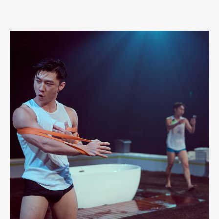
自己想要的未來。可是，他想要什麼？其實那時候的自己也不知
道。 高中到新竹念書，離開桃園，跟阿嬤一起生活，他形容，
「那段時間，是毫無節制的自由。」流連網咖，放任成績擺爛，父
母開始束手無策，可是問題來了，「那麼自由要幹嘛啊？」那個時
候的謝孟庭其實就展現出一個狀態：他也會怕，會不安，害怕讓人
看見自己在自由中不知所措的樣子，所以他會逞強，甚至替自己報
名國樂比賽、自行去找個人指導老師，想看自己放任以後還能不能
拿回一點成績，又或者過往的努力只是一場空？