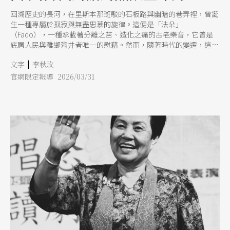
回溯歷史的長河，在里斯本那斑駁的石板路與幽暗的巷弄裡，曾誕
生一種專屬於孤寂與無盡思慕的旋律。這便是「法朵」
（Fado），一種承載著分離之苦、造化之痛的古老樂音，它曾是
底層人民與離鄉背井者唯一的慰藉。然而，隨著時代的變遷，這份
屬於葡萄牙的獨特憂鬱，迎來了一位擁有截然不同生命歷程的繼承
|
文字
李秋玫
者。她不僅接下了傳奇前輩的火炬，更將異國大陸的狂野靈魂揉合
進這門古典藝術中，讓原本幽暗的悲歌綻放出耀眼的現代光芒。
官網限定報導 2026/03/31
她，就是當今樂壇無可取代的法朵女王瑪麗莎（Mariza）。 法朵葡
萄牙的「怨曲」 「法朵」（Fado）一詞，源自於拉丁文的
「fatum」，其字面上的意義即是「命運」或「宿命」。有時也被
冠以葡萄牙「怨曲」的稱號，這個充滿哀愁的譯名，其實深深牽繫
著它誕生的歷史背景與社會底層的悲涼刻痕。 19世紀初期，法朵
萌芽於葡萄牙首都里斯本的港口區域，例如阿爾法瑪（Alfama）與
莫拉里亞（Mouraria）等古老街區。當時的港口聚集了大量的水
手、城市移民與下層勞工。他們的生活充滿了未知與艱辛，歌曲的
內容大多刻劃著水手面對大海的無常、底層勞動者的艱苦歲月，還
有那些在岸邊苦盼伴侶歸來的婦女們心中難以排解的憂傷。 正因
為這些歌曲承載了離別、鄉愁與生活的重擔，其曲調通常極為悲悽
且充滿對命運不可抗拒的宿命感，因而被世人視為感嘆世事無常的
「怨曲」。光陰荏苒，這股交織著浪漫與哀愁的歌曲，在歷史長河
中吸收了非洲大地的律動、巴西民謠（modinhas）的韻味、摩爾
人留下的阿拉伯音樂色彩，以及歐陸上流社會的沙龍藝術，慢慢交