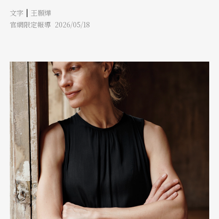
（The Statement，2016），他們的作品總在劇場與舞蹈之間游
|
文字
王顥燁
移，既具敘事的清晰，又保留身體的曖昧與張力。派特從不迴避複
雜的人性議題，反而持續逼近那些難以言說的經驗，將創傷、倫
官網限定報導 2026/05/18
理、選擇與失落搬上舞台。 此次帶來的《集會遊戲》（Assembly
Hall），則將視角從個體心理推向群體結構。作品以一場看似平凡
的集會為起點，在日常與想像之間不斷滑移，召喚出人類對「集
體」的渴望與不安。延續派特與楊長期發展的語言與肢體對位方
法，以聲音來驅動動作的核心力量，使舞台在寫實與抽象之間反覆
裂開與重組。在這樣的結構中，《集會遊戲》是一場持續發生的提
問：我們眼前所見的究竟是幻象還是真實？ 創作在不同條件之間
形成一種回饋循環 回顧30多年來的藝術家生涯，派特提到自己從
年輕時便同時跳舞與編舞，她認為自己的這兩種身分始終並行存
在。即使在舞者生涯中全然投入表演，她仍持續以高度的好奇心觀
察、吸收，為未來的創作不斷累積養分。這樣的背景，使她的作品
始終作為思考與感受的延伸。 在加拿大英屬哥倫比亞芭蕾舞團
（Ballet British Columbia）的8年舞者經歷，讓她建立了紮實的身
體基礎，也開啟了早期的編舞實踐。而後加入威廉．佛塞
（William Forsythe）領導的法蘭克福芭蕾舞團時期，則是她人生
中深刻的蛻變篇章。「我認為在舞團擔任舞者期間所學到的東西，
至今仍在我當前的創作中迴盪。」那時她學會將「即興」視為生成
動作的工具，並從中發展出超越既有編舞框架的可能性。同時，她
也學到關於風險、領導、舞台技術與合作的經驗，這些不僅影響她