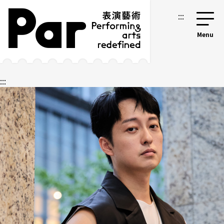
跳到主要內容區塊
網站導覽
:::
:::