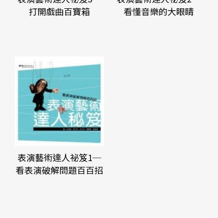
打開戲曲百寶箱
看懂音樂的大眼睛
表演藝術達人祕笈1─
看表演破解問題百百招