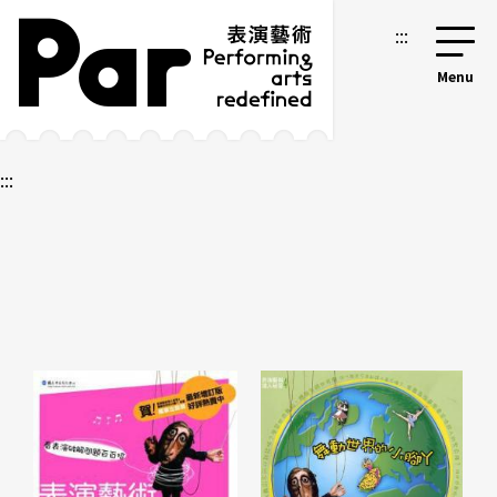
跳到主要內容區塊
網站導覽
:::
:::