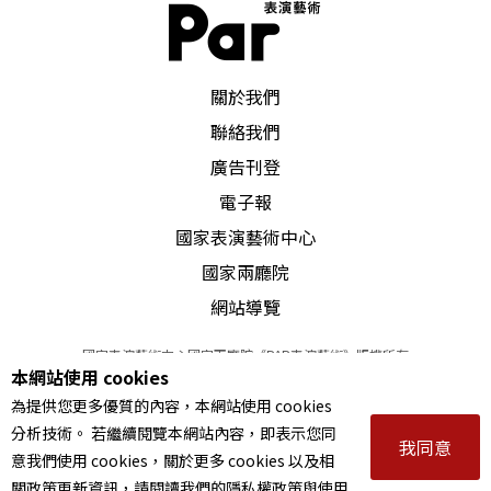
PAR 表演藝術雜誌
關於我們
聯絡我們
廣告刊登
電子報
國家表演藝術中心
國家兩廳院
網站導覽
國家表演藝術中心國家兩廳院《PAR表演藝術》版權所有
本網站使用 cookies
©
2022
Performing arts redefined. All Rights Reserved
為提供您更多優質的內容，本網站使用 cookies
統一編號 Tax Id number 00973926
分析技術。 若繼續閱覽本網站內容，即表示您同
本站所提供相關演出資訊，如有異動應以主辦單位公告為準。
我同意
意我們使用 cookies，關於更多 cookies 以及相
服務條款
｜
隱私權聲明
｜
著作權聲明
關政策更新資訊，請閱讀我們的隱私權政策與使用