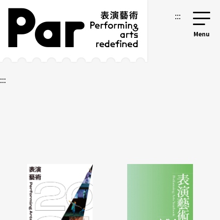
跳到主要內容區塊
網站導覽
:::
:::