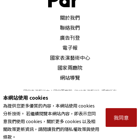
PAR 表演藝術雜誌
關於我們
聯絡我們
廣告刊登
電子報
國家表演藝術中心
國家兩廳院
網站導覽
國家表演藝術中心國家兩廳院《PAR表演藝術》版權所有
本網站使用 cookies
©
2022
Performing arts redefined. All Rights Reserved
為提供您更多優質的內容，本網站使用 cookies
統一編號 Tax Id number 00973926
分析技術。 若繼續閱覽本網站內容，即表示您同
本站所提供相關演出資訊，如有異動應以主辦單位公告為準。
我同意
意我們使用 cookies，關於更多 cookies 以及相
服務條款
｜
隱私權聲明
｜
著作權聲明
關政策更新資訊，請閱讀我們的隱私權政策與使用
條款。