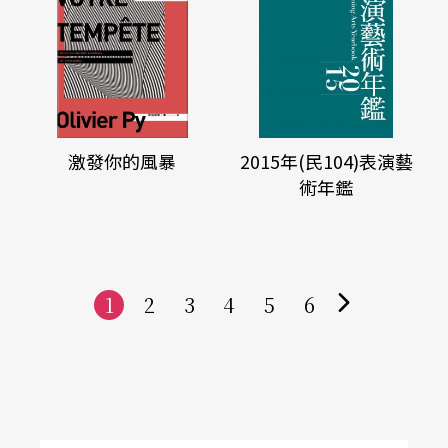
激發你的風暴
2015年(民104)表演藝
術年鑑
1
2
3
4
5
6
下
一
頁