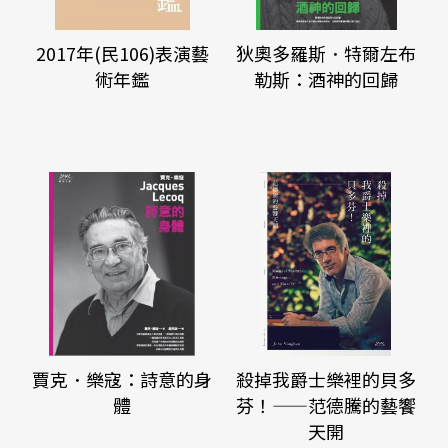
2017年(民106)表演藝
狄奧多羅斯．特爾左布
術年鑑
勒斯：酒神的回歸
賈克．樂寇：詩意的身
殺掉我爵士樂裡的貝多
體
芬！——范德騰的藝饗
天開