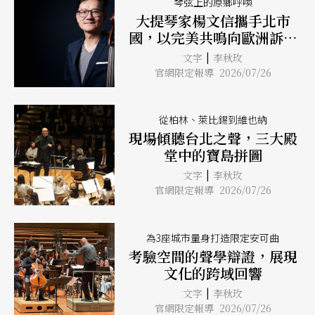
琴弦上的原鄉呼喚
大提琴家楊文信攜手北市
國，以完美共鳴向歐洲訴說
台灣
|
文字
李秋玫
官網限定報導 2026/07/26
從柏林、萊比錫到維也納
現場傾聽台北之聲，三大殿
堂中的寶島拼圖
|
文字
李秋玫
官網限定報導 2026/07/26
為3座城市量身打造限定安可曲
考驗空間的聲學辯證，展現
文化的跨域回響
|
文字
李秋玫
官網限定報導 2026/07/26