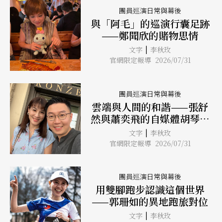
團員巡演日常與幕後
與「阿毛」的巡演行囊足跡
——鄭聞欣的賭物思情
|
文字
李秋玫
官網限定報導 2026/07/31
團員巡演日常與幕後
雲端與人間的和諧——張舒
然與蕭奕飛的自媒體胡琴實
驗
|
文字
李秋玫
官網限定報導 2026/07/31
團員巡演日常與幕後
用雙腳跑步認識這個世界
——郭珊如的異地跑旅對位
|
文字
李秋玫