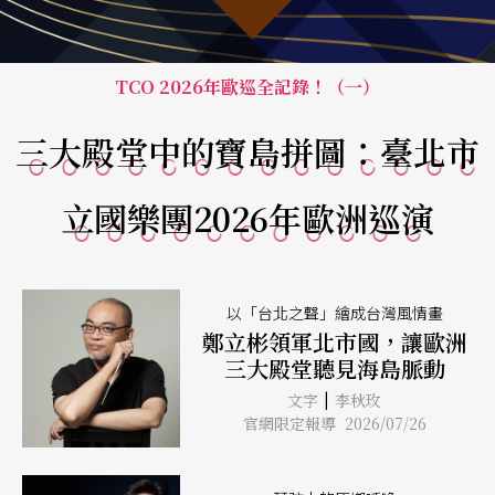
TCO 2026年歐巡全記錄！（一）
三大殿堂中的寶島拼圖：臺北市
立國樂團2026年歐洲巡演
以「台北之聲」繪成台灣風情畫
鄭立彬領軍北市國，讓歐洲
三大殿堂聽見海島脈動
|
文字
李秋玫
官網限定報導 2026/07/26