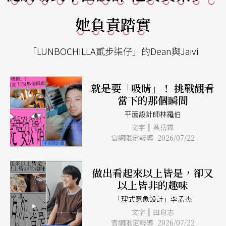
她負責踏實
「LUNBOCHILLA貳步柒仔」的Dean與Jaivi
就是要「吸睛」！ 挑戰觀看
當下的那個瞬間
平面設計師林羅伯
|
文字
吳岳霖
官網限定報導 2026/07/22
做出看起來以上皆是，卻又
以上皆非的趣味
「理式意象設計」李孟杰
|
文字
田育志
官網限定報導 2026/07/22