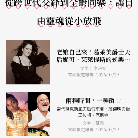
從跨世代交鋒到全齡同樂，讓自
由靈魂從小放飛
老娘自己來！葛萊美爵士天
后妮可．茱萊提斯的逆襲傳
奇
|
文字
李時安
官網限定報導 2026/07/29
兩種時間，一種爵士
當代薩克斯風天后雷琪夏・班傑明與鼓
王彼得・厄斯金
|
文字
蘇重
官網限定報導 2026/07/29