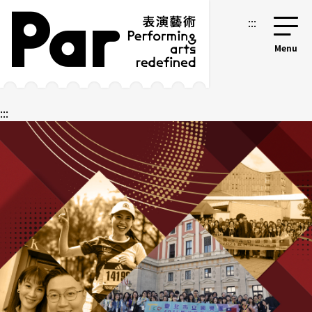
跳到主要內容區塊
網站導覽
:::
:::