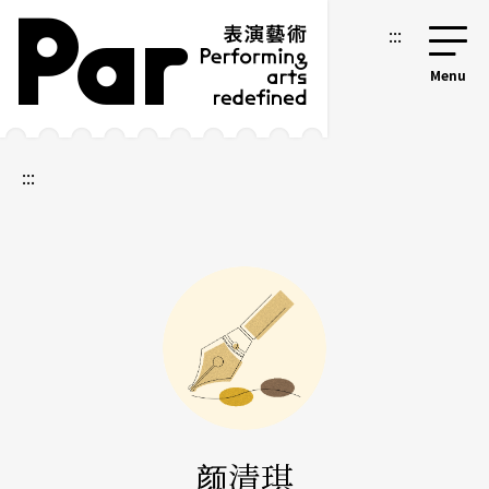
跳到主要内容区块
网站导览
:::
:::
颜清琪