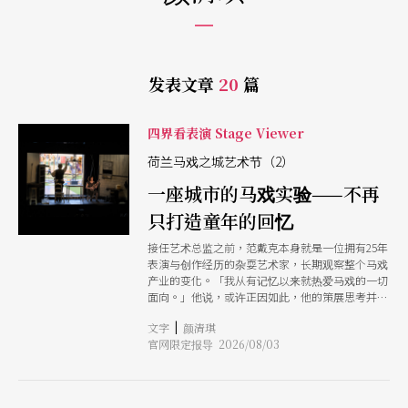
发表文章
20
篇
四界看表演 Stage Viewer
荷兰马戏之城艺术节（2）
一座城市的马戏实验——不再
只打造童年的回忆
接任艺术总监之前，范戴克本身就是一位拥有25年
表演与创作经历的杂耍艺术家，长期观察整个马戏
产业的变化。「我从有记忆以来就热爱马戏的一切
面向。」他说，或许正因如此，他的策展思考并不
像许多剧场策展人那样强调形式分类。「我了解当
|
文字
颜清琪
代马戏，也了解较传统的形式。我认为自己可以成
官网限定报导 2026/08/03
为两者之间的桥梁，它们不应被过度区分。」