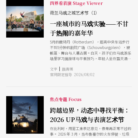
四界看表演 Stage Viewer
荷兰马戏之城艺术节（1）
一座城市的马戏实验——不甘
于热闹的嘉年华
5月的鹿特丹（Rotterdam），距离中央车站步行
不到5分钟的剧院广场（Schouwburgplein），被
帐篷、舞台与人潮占据。白天，孩子们在马戏游乐
场里学习抛接球与平衡技巧，年轻人坐在露天酒吧
享受节庆的氛围，来自世界各地的策展人与马戏爱
|
文字
颜清琪
好者则穿梭于各个表演空间之间。广场上的免费演
官网限定报导 2026/08/02
出、剧院里的售票节目、孩子的工作坊与成人限定
的深夜场，兼具深度与广度，几乎涵盖了所有年龄
层的观众。 相较于欧陆其他马戏艺术节，为期5天
的荷兰「马戏之城艺术节」（Circusstad
Festival）规模并不算大，然而，在小而美的艺术
焦点专题 Focus
节背后，其所肩负的任务，远不只是办一场热闹的
嘉年华。艺术总监门诺．范戴克（Menno van
跨越边界，动态中寻找平衡：
Dyke）说：「15年前创立之初，它真正面对的，
2026 UP马戏与表演艺术节
是荷兰当代马戏产业几乎不存在的现实。」 因完
备产业生态而诞生 马戏之城艺术节于 2010 年成
在比利时，用罢工来表达意见，像是再正常不过的
立，由鹿特丹的卢克索剧院（Luxor Theater）及
事。 2026 年 3 月，当布鲁塞尔的火车停驶、垃圾
鹿特丹剧院（Theater Rotterdam）、Codarts马