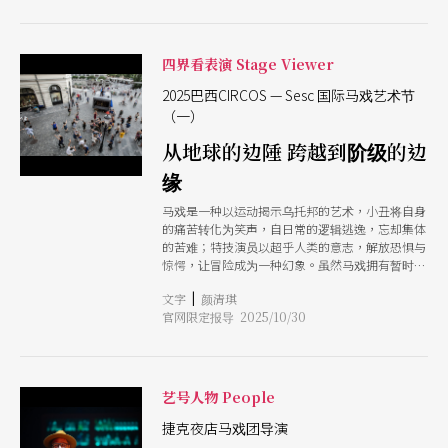
的专业表演者，重返舞台。他们以苍白的头发、略
显僵硬却依旧敏捷的身体，透过单人或群体动作、
跳跃与支撑，探索重力、平衡与耐力。西班牙循环
剧团（Ca Cclicus）《垂老之美》（Vetus
四界看表演 Stage Viewer
Venustas ）找来 67 岁至 80 岁的长者与青年表演
者同台，将个人档案与记忆带进作品，产生跨世代
2025巴西CIRCOS — Sesc 国际马戏艺术节
的对话和连结。两部作品都在单纯展示技巧之外，
（一）
发起省思：当社会是一个常常抛弃「不再生产」的
从地球的边陲 跨越到阶级的边
老年人的仓库，我们如何让「衰老」成为另一种创
造的力量。 与高龄马戏形成对照，澳洲三角裤工
缘
厂（Briefs Factory）的《脏脏秀》（Dirty
Laundry）则用更激进的方式，直接把酷儿身体推
马戏是一种以运动揭示乌托邦的艺术，小丑将自身
到舞台正中央。《脏脏秀》延续他们一贯的「酷儿
的痛苦转化为笑声，自日常的逻辑逃逸，忘却集体
歌舞马戏」风格，将高空特技、杂耍、火焰呼拉
的苦难；特技演员以超乎人类的意志，解放恐惧与
圈、变装秀与脱衣舞融为一炉，既挑逗又张扬，逗
惊愕，让冒险成为一种幻象。虽然马戏拥有暂时中
得现场观众捧腹大笑。主创者费兹．法纳那（Fez
断现实的力量，它并不与社会脱节，更不会对其残
Faanana）说：这场秀是要把那些被社会视为荒唐
|
文字
颜清琪
酷无动于衷，因为浪漫的巡演梦想总伴随著严苛的
或羞耻的事，堂而皇之地放到舞台中央，「我们庆
官网限定报导 2025/10/30
处境。 由巴西社会服务机构 Sesc 主办，今
祝差异、相似、创造力，以及做自己的自由即便看
（2025）年8月份在圣保罗（So Paulo）登场的第8
起来再荒谬。」
届 CIRCOS Sesc 国际马戏艺术节（CIRCOS Sesc
Festival Internacional de Circo），正回应这样的
矛盾张力。它的策展主轴聚焦「聆听、记忆与抵
艺号人物 People
抗」，既尊重马戏作为传统艺术的历史，也鼓励艺
术家以自身的文化背景、性别、种族与土地为养分
捷克夜店马戏团导演
进行创作，展示当代马戏的复数性与生命力文化多