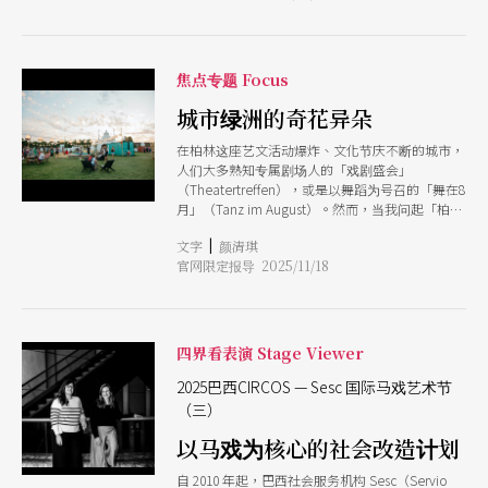
高超的杂耍者与体操运动员，但他们往往各自分
里。不同于一般剧院常见的年轻观众，放眼望去大
散，缺乏一个将「技术」转化为「艺术语汇」的结
都是大人带著孩子的家庭客群。 这里是专门上演
构。 2011年，田中未知子做了一个决定：她没有
当代马戏作品的变色龙剧院（Chamleon Theater
选择在资源丰富的东京建立发展据点，而是回到了
Berlin，简称变色龙），在柏林这个表演艺术高度
焦点专题 Focus
香川县创立「濑户内马戏工厂」，致力于发展「扎
发展的城市里，马戏从一种边陲娱乐转化为具有创
根风土的马戏」。这一选择决定了日本当代马戏后
作语言与社会议题承载力的表演形式，变色龙剧院
城市绿洲的奇花异朵
来的走向它不是商业化的复制，而是与土地共生的
可说是这场转型的催化场域之一。
艺术实践。
在柏林这座艺文活动爆炸、文化节庆不断的城市，
人们大多熟知专属剧场人的「戏剧盛会」
（Theatertreffen），或是以舞蹈为号召的「舞在8
月」（Tanz im August）。然而，当我问起「柏林
马戏节」（Berlin Circus Festival）时，朋友们多
|
文字
颜清琪
半皱起眉头：「柏林有马戏节？」 这样的反应并
官网限定报导 2025/11/18
不意外。它选在剧院放暑假的夏季登场，从事与热
爱表演艺术的人早已离城度假，谁还留在柏林；它
不依附于任何文化机构，而是在废弃的滕珀尔霍夫
机场（Tempelhofer）的空旷草坪搭起帐篷；最根
本的，马戏作为表演类型，永远在「娱乐」与「艺
四界看表演 Stage Viewer
术」之间摆荡，难以归类。 正是在这样不合时
宜、不符常规的缝隙里，柏林马戏节从2015年开
2025巴西CIRCOS — Sesc 国际马戏艺术节
始，一步步把非典型变成日常，让「见怪不怪」成
（三）
为最真实的节庆表情。也正是这种无法被轻易定义
以马戏为核心的社会改造计划
的特质，赋予了柏林马戏节独特的性格一种自由、
包容开放、多元、允许混乱的反主流精神。它既是
自 2010 年起，巴西社会服务机构 Sesc（Servio
个艺术节，也是一个社交场，更是既有文化分类系