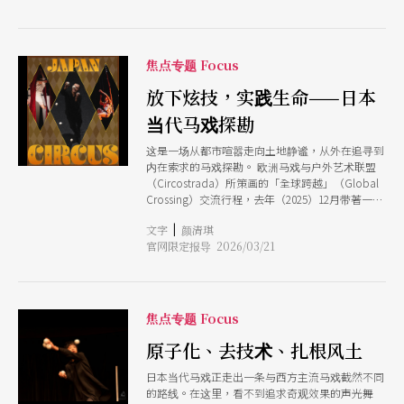
物件展开一场荒谬而精准的生存游戏；而包含台湾
艺术家张书寰在内的5人集体创作《共存法则》
（Modus Vivendi），则以一张团体照出发，探讨
个体如何在分歧中寻找共生之道。 两支风格迥异
焦点专题 Focus
的作品有著共同的血统，创作者皆毕业自比利时高
等马戏艺术学院（cole Suprieure des Arts du
放下炫技，实践生命——日本
Cirque，ESAC）。长期以来，ESAC 与 UP 艺术节
当代马戏探勘
维持著深厚的战略合作，从驻村支持、创作研发到
阶段性呈现，为新锐艺术家构筑了与专业市场无缝
这是一场从都市喧嚣走向土地静谧，从外在追寻到
接轨的实践场域。 ESAC 现任校长雷纳多．兰佩萨
内在索求的马戏探勘。 欧洲马戏与户外艺术联盟
德（Reynaldo Ramperssad）出身戏剧背景，透
（Circostrada）所策画的「全球跨越」（Global
过本次专访，他与我们分享 ESAC 如何在3年的学
Crossing）交流行程，去年（2025）12月带著一群
程中，兼顾技能传承与艺术涵养，在高强度的体能
马戏策展人抵达日本，旅程始于港口文化交会、充
训练中，养成学生的「批判性思维」，让他们成为
|
文字
颜清琪
满实验色彩的横滨，进入高度饱和、人声鼎沸的繁
具备独特视野，主导创作的艺术家。
官网限定报导 2026/03/21
华东京；随后穿越传统脉动鲜明的京都与大阪，最
终抵达海风与职人工艺共生的濑户内。随著地理上
的迁移，策展人们也经验一段将「炫技奇观」转化
为「生命实践」的身体溯源之旅。 有别于主流马
戏美学，在日本，艺术家正经历一场「去技术化」
焦点专题 Focus
的自我验证：目黑阳介在老去身体中寻求杂耍的生
命实践；山村佑理与渡边尚则分别透过「地景杂
原子化、去技术、扎根风土
耍」与「非人类美学」，重新定义人与物件、重力
日本当代马戏正走出一条与西方主流马戏截然不同
的关系。女性艺术家如安本亚佐美与野濑山瑞希，
的路线。在这里，看不到追求奇观效果的声光舞
更以高空与大环进行「阴性书写」，将社会框架转