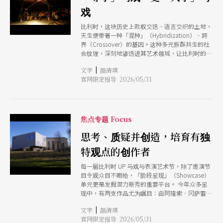
情绪失控、言语暴力、羞辱性沟通以及近乎偏执的
戏
控制欲。数据显示，该机构近年来出现了异常高比
例的病假与离职率。 对员工而言，这不仅是工作
比利时，这块历史上政权交迭、语言交织的土地，
压力的问题，更是一场关于职场心理健康的尊严之
天生便带著一种「混种」（Hybridization）、跨
战。他们认为，当一个艺术机构每年接受政府超过
界（Crossover）的基因。这种多元族群共生的社
百万欧元的公共补助时，其内部治理不应再是创办
会纹理，深刻地渗透进其艺术领域，让比利时的表
人与艺术总监的「个人意志」，而应具备现代组织
演艺术展现出极具生命力的「混血」能量，1980年
的透明度与权力制衡。 要理解这场管理危机，得
|
文字
颜清琪
代的「法兰德斯新浪潮」（Flemish New Wave）
先回溯艺术节的成立背景。1990 年代，玛吉斯在
官网限定报导 2026/05/31
就是一例。在这里，边界从来不是为了隔绝，而是
加拿大魁北克亲历了当地完整且成熟的马戏训练、
为了跨越。 作为指标性的马戏盛事，「UP马戏与
创作与经纪支持系统，那种将马戏视为「艺术形
表演艺术节」正是在这样的背景下，提供了一个观
式」而非单纯街头杂耍的视野，对她造成了巨大的
察当代马戏发展的绝佳平台。虽然笼罩在罢工的阴
冲击。
霾之下（编按），今（2026）年邀演的26 部作
焦点专题 Focus
品，分布于布鲁塞尔的 12 个场地，共 71 场演出仍
如期登场，且质和量均十分可观。 在「马戏」的
思考、质疑并创造，培育有独
脉络之下，身为观众，常会浮现一个饶富兴味的疑
特观点的创作者
问：「这，还算是马戏吗？」艺术节并未给出标准
答案，而是进行了一场大胆的「扩写」：当杂耍不
每一届比利时 UP 马戏与表演艺术节，除了邀演节
再指向技巧展示，道具转为叙事装置，舞台从容器
目令观众目不暇给，「阶段呈现」（Showcase）
转化为主动运作的系统，身体的风险亦被重新编码
单元更是发掘潜力新秀的重要平台。 今年众多呈
为关系、感知与社会结构的隐喻时，马戏不再是一
现中，有两支作品尤为瞩目：由阿隆索．冈萨雷
种既定的形式，而是一种不断扩充、演化的语言，
斯．巴里亚（Alonso Gonzalez Barria）带来的单
而我们，仍身处其生成之中。
|
文字
颜清琪
人创作《偏离常轨》（ ct de la plaque），在两
官网限定报导 2026/05/31
公尺见方的透明立方体内，与气球、垃圾桶等日常