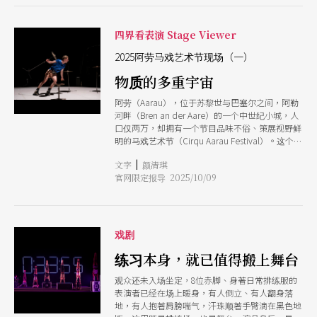
出发，去发现城市的可能性。」 在接掌阿劳马戏
艺术节（Cirqu Aarau Festival）的总监之前，穆勒
本身就是一位当代马戏领域创作者。过去20年，他
四界看表演 Stage Viewer
与他所创立、以扯铃艺术闻名的团队 Trespace 在
世界各地巡演超过20年；当时，瑞士德语区几乎没
2025阿劳马戏艺术节现场（一）
有当代马戏的舞台。直到 2012 年，他回到这个家
物质的多重宇宙
乡旁的小城演出，才开启了日后艺术节的机缘。
出于艺术家天马行空的想像，穆勒让这座安静得仿
阿劳（Aarau），位于苏黎世与巴塞尔之间，阿勒
佛与「节庆」无关的小镇，被马戏的氛围与能量包
河畔（Bren an der Aare）的一个中世纪小城，人
围。从一座旧马术训练场改建的表演空间开始，他
口仅两万，却拥有一个节目品味不俗、策展视野鲜
邀请观众走进教堂、图书馆、公园广场和街道，也
明的马戏艺术节（Cirqu Aarau Festival）。这个创
走进那些还不知道会发生什么，但很马戏的时刻。
立于2013年、每两年举办一次的艺术节，以旧马术
|
文字
颜清琪
训练场（Alte Reithalle）为基地，演出遍布整个小
官网限定报导 2025/10/09
镇，从老城广场、教堂、美术馆，乃至河岸湖面，
都成为马戏演出现场。今年为期10天的活动，总计
70场演出与26项制作，吸引了超过11,500名观众，
创下近30%的观众人数成长新纪录，几乎所有场次
皆告售罄，证明了艺术节过往所缔造出的口碑效
戏剧
应。 虽然没有特定的策展主题，但艺术节大多数
的节目聚焦于物质与感知的探索，从朱利安．佛格
练习本身，就已值得搬上舞台
尔（Julian Vogel）的陶瓷所象征的脆弱与失控，
观众还未入场坐定，8位赤脚、身著日常排练服的
到约格．穆勒（Jrg Mller）与布料共舞所展现的呼
表演者已经在场上暖身，有人倒立、有人翻身落
吸与共鸣；从Sackripa团队在水中寻求平衡的诗意
地，有人抱著肩膀喘气，汗珠顺著手臂滴在黑色地
幽默，到罗纳多马戏团（Circus Ronaldo）父子在