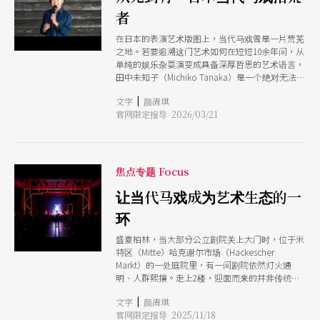
在地深耕的美学实验，以福冈为基地的
性。 目黑阳介：当杂耍成为一场生命实践 被视为
者
「CIRQUEWORK」 则展现了强大的商业扩张野
日本当代杂耍与马戏界领军人物的目黑阳介
心。他们以娱乐为导向，强调极致的视听美学与精
（Yosuke Meguro），向来以低限的静谧感著称。
在日本的表演艺术版图上，当代马戏曾是一片荒芜
准的高难度技巧编排，节奏明快且跨越语言障碍。
他在 2022 年发表的作品《Life Work》，便从一个
之地。若要追溯这门艺术如何在短短10余年间，从
CIRQUEWORK 积极开拓海外市场，频繁出没于爱
极为核心的问题出发：「如果身体正在老去，杂耍
单纯的娱乐杂耍演变成具备深厚哲思的艺术语言，
丁堡艺穗节等国际舞台，致力于将日本当代马戏转
还能怎么做？」他坦言，年龄的转换，迫使他正面
田中未知子（Michiko Tanaka）是一个绝对无法忽
化为一种异国情调、可全球流通的精致文化产品。
思考恐惧：体力衰退、身体极限，以及杂耍是否仍
略的名字。 她是濑户内马戏工厂（Setouchi
而在这股当代浪潮之外，带有传统色彩的「樱花马
只能建立在「高强度输出」之上？他开始构思一件
|
文字
颜清琪
Circus Factory）的创办人，也是「亚洲马戏网
戏团」（さくらサーカス）则守住了马戏最纯粹的
即使年纪增长也能持续演出的作品动作更少、抛接
官网限定报导 2026/03/21
络」（Circus Asia Network，CAN） 的核心发起者
「奇观」根基。与追求实验性的团队不同，樱花马
更少、不再依赖爆发性的体能，而是让杂耍成为一
之一。对日本马戏界而言，她不仅是一位制作人，
戏团保留了经典的家族营运模式与巨型帐篷文化，
种生命实践。 有别与首演与钢琴家同台，此次呈
更是一位在「重力」、「风土」与「区域连结」之
演出风格通俗且充满生命力，强调惊险的高空特技
现，目黑采用美国作曲家莫顿．费尔德曼
间寻找文化创造的艺术家。 从欧陆的自由到日本
与热闹的互动气氛。 此外，世田谷公共剧场以及
（Morton Feldman）未发表的作品《独白》
的土地 曾赴法国研习美术史的田中未知子，首次
焦点专题 Focus
「座．高円寺」（Za-Koenji）是日本当代马戏从
（Monolog）。这段音乐结构松散、缺乏起伏转
接触当代马戏是在2004年，当时的她已回国在报业
「街头技艺」走向「剧场艺术」的关键推手。前者
折，迫使目
工作。在观看了一场来自海外的马戏演出之后，从
让当代马戏成为艺术生态的一
侧重于国际交流与前卫实验，长期引进欧陆顶尖团
此人生有了巨大转折，她形容：「仿佛遮住眼前的
体赴日，后者则发挥其作为「社区剧院」的特质，
环
帷幕被一刀斩落。」 2007年，她辞去工作，决定
除了常规演出，更致力于推动「入世」的马戏教
以马戏为一生志业。只身一人前往欧洲，她亲眼见
育。它透过工作坊与节庆活动，将高难度的马戏技
盛夏柏林，当大部分公立剧院关上大门时，位于米
证了当代马戏如何成为一门跨越剧场、舞蹈、视觉
巧转化为一般市民也能参与的身体语汇，让当代马
特区（Mitte）哈克谢尔市场（Hackescher
与极限运动的综合艺术形式。在欧洲，马戏不是为
戏在常民生活中扎根。
Markt）的一处庭院里，有一间剧院依然灯火通
了取悦观众的奇观，而是创作者对身体极限、空间
明、人群熙攘。走上2楼，迎面而来的并非传统舞
关系乃至社会议题的深刻辩证。 回到日本后，她
台正襟危坐的观众席，而是小酒馆式的桌椅配置。
发现大众对马戏的认知仍停留在传统家族马戏团的
|
文字
颜清琪
前台人员带位后送上菜单，观众点上一杯酒或轻
帐篷表演，或是街头的大道艺。虽然日本不乏技术
官网限定报导 2025/11/18
食，随即被包裹在一种亲暱、放松以及共享的氛围