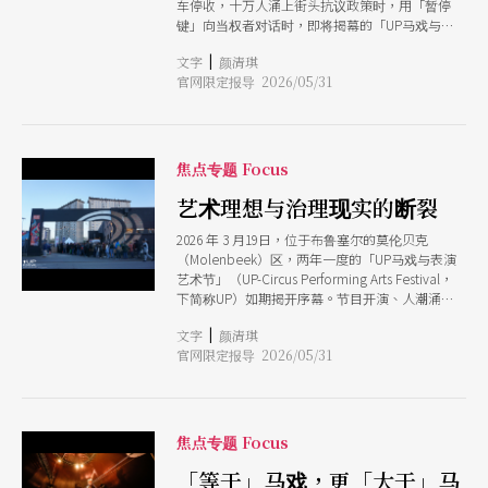
车停收，十万人涌上街头抗议政策时，用「暂停
戏学院（Codarts Circus Art），与本地的
键」向当权者对话时，即将揭幕的「UP马戏与表
Rotjeknor青少年马戏团共同发起。当时荷兰虽然
演艺术节」（UP-Circus Performing Arts
已有马戏高等教育体系，却缺乏创作与演出市场，
|
文字
颜清琪
Festival），也同样陷入内部治理的危机风暴。一
国内没有成熟的当代马戏团队，观众对这项艺术形
官网限定报导 2026/05/31
场发生在开幕前夕的集体罢工，不仅令艺术节一度
式也十分陌生。除了偶尔来访的国际团队，当代马
面临取消，更撕开了艺术理想与现实治理之间的深
戏几乎不存在于荷兰文化版图之中。 范戴克说：
刻裂痕。 然而，即便在崩解动荡之中，艺术现场
「当时荷兰已经有马戏学院即将送出第一批毕业
依然展现了惊人的能量。艺术家将马戏从体能展演
生，但国内几乎没有真正的产业环境。如果整个产
扩写为探讨关系、社会与微观美学的语言；从挑战
焦点专题 Focus
业无法发展，这些刚毕业的学生将没有工作机会，
重力的杂耍实验，到强调「触觉与倾听」的参与式
只能离开荷兰到其他国家寻找出路。」 因此，马
创作，在舞台上实践著信任与共生。 罢工如同一
艺术理想与治理现实的断裂
戏之城的诞生从一开始就不只是节目平台，而是一
场「破坏式的重建」，在行动的阴霾与艺术的微光
项完善产业生态的计划，希望完成3个任务：让荷
2026 年 3 月19日，位于布鲁塞尔的莫伦贝克
之间，迫使我们思考：当马戏艺术不断在技术上突
兰观众认识当代马戏、为学生与新锐创作者提供演
（Molenbeek）区，两年一度的「UP马戏与表演
破边界、超越极限时，其背后的生产体系是否也能
出机会，以及让孩子透过工作坊与青少年马戏团演
艺术节」（UP-Circus Performing Arts Festival，
在权力与尊严之间，找到那道足以支撑运作的动态
出亲身参与马戏。 如今回头再看，荷兰已拥有成
下简称UP）如期揭开序幕。节目开演、人潮涌
平衡？一个健全的社会与艺术生态，又该如何在信
熟且活跃的当代马戏生态：团队数量持续增加，作
入，台面上看似运作如常，然而，一场足以瘫痪组
任与平等的基础上，重新接纳彼此的重量？
品品质稳定提升，许多创作者开始活跃于欧洲巡演
|
文字
颜清琪
织的风暴早已在台面下上演。 就在艺术节正式开
网络之中。每年举办的「荷兰马戏推介平台」
官网限定报导 2026/05/31
幕的一个礼拜前，团队成员发起了一场集体罢工。
（Dutch Circus Showc
高达 19 名现任与前任员工联名质疑两位创始人凯
萨琳．玛吉斯（Catherine Magis）与 班诺．利特
（Benot Litt）的管理方式，与艺术节对外宣扬的
「温柔、共融、连结」价值观背道而驰。 员工将
焦点专题 Focus
矛头直指组织内部长期笼罩在「毒性管理」
（Toxic Management）的阴影，控诉内容涵盖了
「等于」马戏，更「大于」马