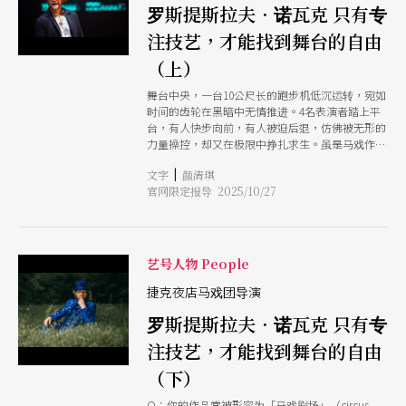
罗斯提斯拉夫．诺瓦克 只有专
样性被视为创造的力量，非主流的声音与美学在此
找到空间，瓦解传统叙事。 为期17天的活动，汇
注技艺，才能找到舞台的自由
聚来自巴西及阿根廷、法国、南非等国共 24 个团
队与艺术家，带来40个作品，邀请观众见证，马戏
（上）
如何消弭，跨越社会的、文化的、身体的，以及最
根本的人与人之间的边界。
舞台中央，一台10公尺长的跑步机低沉运转，宛如
时间的齿轮在黑暗中无情推进。4名表演者踏上平
台，有人快步向前，有人被迫后退，仿佛被无形的
力量操控，却又在极限中挣扎求生。虽是马戏作
品，捷克夜店马戏团（Cirk La Putyka）《奔跑
|
文字
颜清琪
者》（Runners）却不时让人想起偶戏：跑步机像
官网限定报导 2025/10/27
是那条牵动木偶的线，只是这一次，它化为速度与
重力，主宰场上的表演者。 这样的联想并非偶
然。捷克偶戏在欧洲有著深厚的历史与艺术地位，
夜店马戏团导演罗斯提斯拉夫．诺瓦克（Rostislav
Novk Jr.）正出身于这样的传统偶戏世家第8代。
艺号人物 People
从小耳濡目染，但他并没有单纯延续这项家族传
统，而是在布拉格戏剧艺术学院（DAMU）接受
捷克夜店马戏团导演
「偶戏与另类剧场学系」（Katedra alternativnho
罗斯提斯拉夫．诺瓦克 只有专
a loutkovho divadla）的专业训练后，逐渐转向
马戏与跨界剧场。 2008 年，他与弟弟维特克．诺
注技艺，才能找到舞台的自由
瓦克（Vtek Novk）共同创立夜店马戏团，名字取
自捷克语「酒馆」之意。10多年来，团队创作超过
（下）
30个作品，巡演30余国。诺瓦克不断尝试把杂技、
舞蹈、戏剧、音乐与视觉元素交织，他说：「我不
Q：你的作品常被形容为「马戏剧场」（circus-