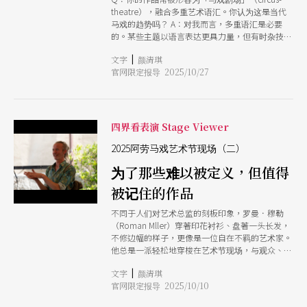
想只满足观众或评论家的期待，马戏必须不断探索
theatre），融合多重艺术语汇。你认为这是当代
新的边界。」这样的信念，正体现在《奔跑者》的
马戏的趋势吗？ A：对我而言，多重语汇是必要
作品企图上。
的。某些主题以语言表达更具力量，但有时杂技动
作与技巧才是我们与观众之间最强的桥梁，是传递
|
文字
颜清琪
情感与思想的方式。 我总是从主题出发，再寻找
官网限定报导 2025/10/27
最合适的表达形式。马戏艺术、技艺与平衡永远是
基础。 就像《奔跑者》，人们或许会问：这是剧
场、舞蹈，还是马戏？对我来说，标签和分类并无
意义。 Q：夜店马戏团几乎是捷克当代马戏的代名
词，你如何看待当代马戏与传统马戏的关系？ A：
四界看表演 Stage Viewer
20世纪初，捷克曾拥有欧洲最大之一的马戏团，不
仅为娱乐，其目的也有教育性让人们能见到平时无
2025阿劳马戏艺术节现场（二）
法看到的动物。那时没有网路，也没有动物园。传
为了那些难以被定义，但值得
统马戏的魅力在于氛围、大帐篷与圆形舞台，但如
今少有作品处理戏剧性、叙事性或结构创新。 传
被记住的作品
统马戏无法适应时代，也无法找到新的出路。有人
争论是否应在舞台上使用动物，但若从那角度看，
不同于人们对艺术总监的刻板印象，罗曼．穆勒
所有涉及动物的运动也都该结束。 对我而言，马
（Roman Mller）穿著印花衬衫、盘著一头长发，
戏艺术是多元而缤纷的从最商业化的太阳剧团，到
不修边幅的样子，更像是一位自在不羁的艺术家。
最实验的表演；从公共空间、画廊，到教育性、科
他总是一派轻松地穿梭在艺术节现场，与观众、艺
学性、政治性与非政治性的创作。传统马戏无法涵
术家聊天互动，时不时传来爽朗笑声。无论哪一场
盖这样的广度。
|
文字
颜清琪
演出，都能看见他坐在观众席间，毫不保留地鼓掌
官网限定报导 2025/10/10
喝采，为每一位表演者真心叫好。 他说：「与其
说我是一个策展人，不如说，我是从艺术家的角度