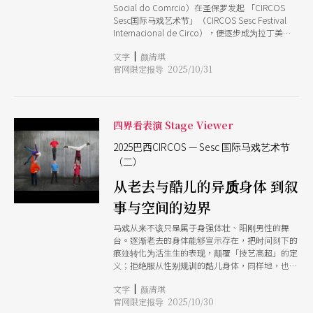
Social do Comrcio）在圣保罗发起 「CIRCOS
统的改写。
Sesc国际马戏艺术节」（CIRCOS Sesc Festival
Internacional de Circo），便逐步成为拉丁美洲
重要的当代马戏平台。艺术节强调去中心与普及
|
文字
颜清琪
化，节目除分布于市中心的多个场馆，甚至走入低
官网限定报导 2025/10/31
收入户、游民集结的下城区，让不同社群都能接触
到国际与本土的马戏创作。 在巴西多元种族、贫
富差距及文化冲突的复杂背景下， Sesc被视为巴
西民间版的「文化部」，其任务涵盖教育、体育、
艺术与社会服务，网络遍布全国，光是在圣保罗，
四界看表演 Stage Viewer
Sesc就有40余个综合型场馆。对Sesc 而言，马戏
艺术节不单只是表演艺术的集结，更是介入日常、
2025巴西CIRCOS — Sesc 国际马戏艺术节
关注群体、承载多元文化的社会实践。 CIRCOS策
（二）
展团队组成非常多元，从表演艺术领域，到建筑、
从老去与酷儿的异质身体 到叙
设计、文化传播到法律与社会科学背景，本文采访
两位核心策展人玛丽娜．赞（Marina Zan）和娜
事与空间的边界
塔莉．卡明斯基（Natalie Ferraz Kaminski），一
探她们如何透过艺术节这个平台，贯彻Sesc的组织
马戏从来不该只是属于身强体壮、阳刚男性的舞
使命，彰显马戏作为文化治理工具的潜力，回应社
台。逐渐老去的身体能够宣示存在，把时间刻下的
会的挑战的同时，也成为和所有观众共在、思考与
痕迹转化为活生生的表现，颠覆「技艺高超」的定
感受的艺术类型。
义；拒绝服从性别规训的酷儿身体，同样地，也能
透过异质的身体，召唤且翻转大众的凝视。 比利
|
文字
颜清琪
时状况马戏团（Circumstances）的《非凡身体》
官网限定报导 2025/10/30
（Glorious Bodies）让6位已经从马戏舞台上退役