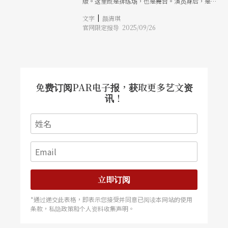
版。这里既是排练场，也是舞台。演员身后，是一
日常物件中传承的温暖与哀愁；最后以法国当代杂
座巨大的 LED 时钟，冷峻白光显示著「10,000：
技团Cie XY与哈希德．乌兰登（Rachid
|
文字
颜清琪
00」的倒数起点。表演还没正式开始，空间早就充
Ouramdane）透过身体构建的集体信任与协作压
官网限定报导 2025/09/26
满能量。 这是来自澳洲阿德雷德（Adelaide）、
轴，漫游在物及其所创造的多重宇宙。每一件作品
最具代表性的当代马戏团队引力神话马戏团
都超越了单纯马戏的技巧展现，令人得以窥见当代
（Gravity Other Myths，简称GOM）去年首演的
马戏的发展趋势。
最新作品《一万小时》（Ten Thousand
Hours）。此作接连拿下2024年阿德雷德艺穗节
「最佳马戏表演奖」（Best Circus Award）以及
2025年「评论人协会奖」（Adelaide Critics Circle
免费订阅PAR电子报，获取更多艺文资
Award）。今年10月将应FOCASA马戏艺术节之
讯！
邀，来台演出。
立即订阅
*通过递交此表格，即表示您接受并同意已阅读本网站的使用
条款，私隐政策和个人资料收集声明。