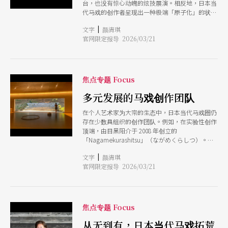
台，也没有惊心动魄的炫技展演。相反地，日本当
化为抗衡重力的意志。 这股浪潮背后的灵魂人物
代马戏的创作者呈现出一种极端「原子化」的状
「濑户内马戏工厂」创办人田中未知子，致力于将
态，他们舍弃了规模宏大的叙事以及高超技巧的钻
马戏推向「风土」。她让艺术家与石材、木工职人
|
文字
颜清琪
研，转而以个人为核心，在专注且微小的实验中，
共创，证明马戏不只是西方的回声，而是扎根于土
官网限定报导 2026/03/21
进行一场关于身体、物件与存在的深度对话。 这
地的文化探寻。 从极致个人的「原子化」到与地
样的发展并非源于技术的匮乏。事实上，日本拥有
景融合的「地域性」，日本当代马戏正以低限而诗
全世界最深厚的杂耍与街头表演根基。以著名的
意的姿态，重塑我们对马戏与身体边界的想像。
「静冈大道艺」为首，遍布全国的街头艺人节庆早
已培养出一批在技术上足以挑战世界顶尖水平的技
焦点专题 Focus
艺者。这些艺术家在竞技场上追求的是极致的稳定
度、抛接数量的极限以及大众娱乐的瞬间爆发力。
多元发展的马戏创作团队
然而，当这群创作者试图回归艺术本体，脱离那套
在个人艺术家为大宗的生态中，日本当代马戏圈仍
为了取悦观众而设定的「竞技框架」时，日本马戏
存在少数具组织的创作团队。例如，在实验性创作
展现出一种向内探求的发展现状。 去年（2025）
顶端，由目黑阳介于 2008 年创立的
12月，在欧洲马戏与户外艺术联盟
「Nagamekurashitsu」（ながめくらしつ）。该
（Circostrada）所策画的「全球跨越」（Global
团队聚集来自各领域的马戏艺术家，投入当代马戏
Crossing）交流行程中，一群来自全球的马戏策展
|
文字
颜清琪
创作，并成为首个与日本公共剧场「世田谷公共剧
人从横滨、京都、大阪，一路到濑户内，看到的不
官网限定报导 2026/03/21
场」（Setagaya Public Theatre）长期合作的马
是追求高难度、高抛接数量的技巧竞赛，而是一种
戏团体。 与向内探求的实验路径并行的，是深耕
向内探求的身体哲学。日本艺术家们仿佛在进行一
地方的「濑户内马戏工厂」。它不只是表演团体，
场「去技术化」的革新，他们刻意压抑了马戏技巧
更是一个结合「地域振兴」与「创作驻村」的基
中常见的炫技成分，将其转化为一种高度美学化的
地。透过让艺术家与濑户内的石材职人、木工及特
内在语言。这种转变让马戏不再只是感官的刺激，
焦点专题 Focus
殊地景深度连结，成功将土地的呼吸转化为马戏语
而更接近一种「身体的私小说」，缓慢、精准且带
汇，让马戏走入常民的风景与历史之中。 相较于
从无到有，日本当代马戏拓荒
著诗意的疏离感，甚至带有一种自我解构的批判