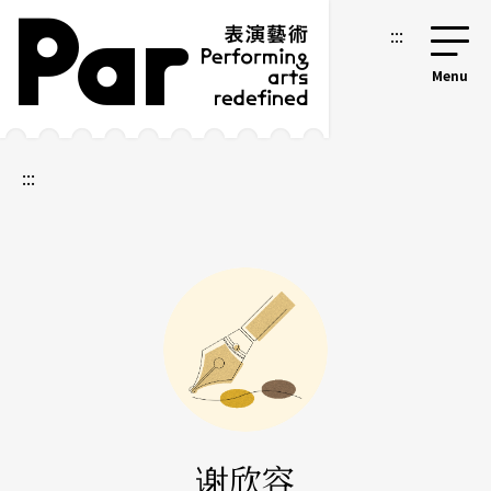
跳到主要内容区块
网站导览
:::
:::
谢欣容