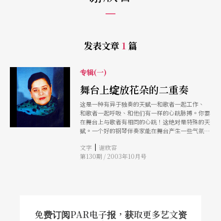
发表文章
1
篇
专辑(一)
舞台上绽放花朵的二重奏
这是一种有异于独奏的天赋─和歌者一起工作、
和歌者一起呼吸、和他们有一样的心跳脉搏。你要
在舞台上与歌者有相同的心跳！这绝对是特殊的天
赋。一个好的钢琴伴奏家能在舞台产生一些气氛－
特殊的气氛 能让歌者像花蕊一般绽放，敞开他们
|
文字
谢欣容
的心与所有的一切，就像花一样！
第130期 / 2003年10月号
免费订阅PAR电子报，获取更多艺文资