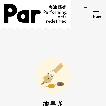
跳到主要内容区块
网站导览
:::
:::
潘皇龙