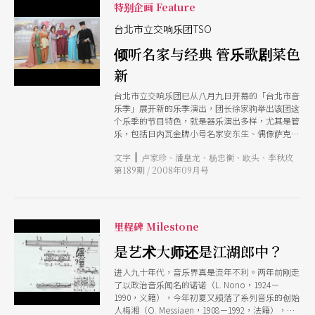
特别企画 Feature
台北市立交响乐团TSO
倾听名家与经典 管乐歌剧菜色
新
台北市立交响乐团已从八月九日开幕的「台北市音
乐季」展开新的乐季演出，团长徐家驹举出该团这
个乐季的节目特色，就是器乐演出多样，尤其是管
乐，包括日内瓦金牌小号名家安东生、偶像萨克斯
风名家须川展也，以及单簧管大师保罗．梅耶都相
|
文字
卢家珍、潘皇龙、杨忠衡、欧头、李秋玫
当令人期待。而固定演出歌剧的北市交，今年也推
第189期 / 2008年09月号
出新菜色，浦契尼《强尼．史基基》及费拉里《苏
珊娜的秘密》，都是台湾难得一演的剧码。
里程碑 Milestone
是艺术大师还是江湖郎中？
进人九十年代，音乐界真是流年不利。两年前刚走
了以政治音乐闻名的诺诺（L. Nono，1924－
1990，义籍），今年初夏又殒落了系列音乐的创始
人梅湘（O. Messiaen，1908－1992，法籍），最