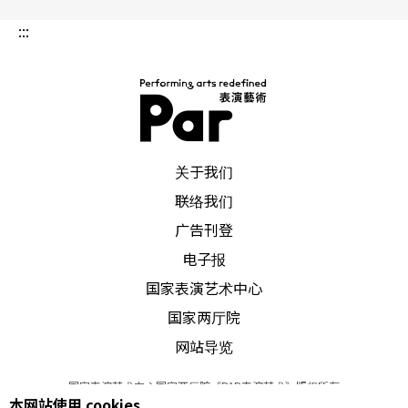
的作品，但是不举他的创作实例，却又觉得不够完
:::
整，不够庄重。我们在「作曲专题研究」课上还实
地演练了他的预置钢琴曲目，学生们都很喜好。八
十年代初期，凯吉曾随康宁汉舞蹈团来台演出，台
北因而突然间刮起了新艺术的短暂旋风。尔后有某
位作曲家，曾私下携带了部份国内作曲家的作品，
到旅馆请教凯吉，他却从众多作品中，独挑我最引
起争议的「第二号弦乐四重奏」，再三褒奖，很出
我意外。一九八八年暑假，海峡两岸的作曲家在纽
PAR 表演艺术杂志
约举行研讨会，吾等有幸在ASCAP的晚宴上与他聊
关于我们
天，对他的笑容举止平易近人，印象深刻。后来，
两厅院有意在1991年秋举办「第一届台北国际现代
联络我们
音
广告刊登
电子报
国家表演艺术中心
国家两厅院
网站导览
国家表演艺术中心国家两厅院《PAR表演艺术》版权所有
本网站使用 cookies
©
2022
Performing arts redefined. All Rights Reserved