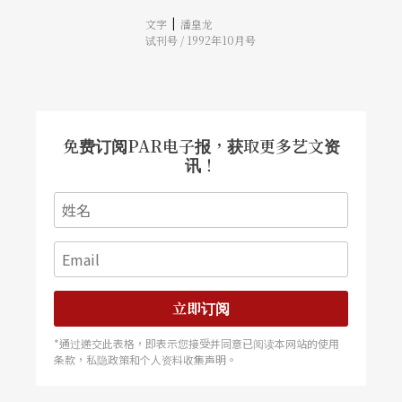
近则是实验音乐的大师凯吉（J. Cage，1912－
|
文字
潘皇龙
1992，美籍）。诺诺以系列音乐闻名，刻意强调音
试刊号 / 1992年10月号
乐的政治功能，并以拼贴技巧著称。梅湘于1949年
在西德「达姆斯大新音乐夏令营」发表「音型的张
力」，为系列音乐的滥觞。他结合了宗教的虔诚与
鸟鸣音型以及印度节奏，独树一格。凯吉则以其预
置钢琴、机遇音乐和突发事件（happening），开
发了音乐创作新美学观，特立独行的风格享誉全
球，堪称乐坛怪杰。以上三位大师，风格虽各异，
免费订阅PAR电子报，获取更多艺文资
引领五十年代的音乐革命，却是各有功劳。 1977
讯！
年五月间在西德首府波昂举行的「国际现代音乐协
会年会暨世界音乐节」，特别安排了一场五十年代
经典作品音乐会，由科隆电台管弦乐团演奏史托可
豪森（K. Stockhausen，1928，德籍）的〈点〉
（1952／66）、布烈兹（P. Boulez，1925，法
籍）的〈赠品〉（1957／62），凯吉的〈钢琴协奏
曲〉（1957／58）与诺诺的〈飘零之歌〉
（1956）。在三首极富数理组合的系列音乐间，安
排了凯吉的钢琴协奏曲，当时看著他即席发散分
立即订阅
谱，独奏家时而弹奏、时而环绕钢琴，以棒捶敲击
琴弦或琴板，形成相当强烈而有趣的景象，颇令人
*通过递交此表格，即表示您接受并同意已阅读本网站的使用
震惊。这到底是另一种新的表演形态，抑或是江湖
条款，私隐政策和个人资料收集声明。
郎中卖膏药？简直是「无政府主义」！太不可思议
了。 音乐西东因缘际会 1982年返国服务以后，在
艺术学院开了现代音乐课，尽管我并不太喜欢凯吉