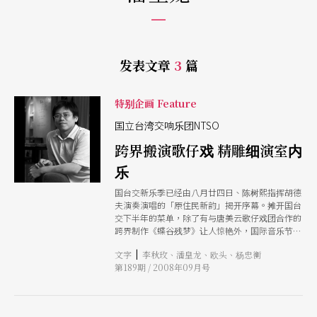
发表文章
3
篇
特别企画 Feature
国立台湾交响乐团NTSO
跨界搬演歌仔戏 精雕细演室内
乐
国台交新乐季已经由八月廿四日、陈树熙指挥胡德
夫演奏演唱的「原住民新韵」揭开序幕。摊开国台
交下半年的菜单，除了有与唐美云歌仔戏团合作的
跨界制作《蝶谷残梦》让人惊艳外，国际音乐节的
室内乐与柏林爱乐单簧管首席麦尔领军的音乐会，
|
文字
李秋玫、潘皇龙、欧头、杨忠衡
也令人拭目以待。
第189期 / 2008年09月号