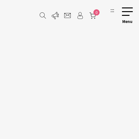
:::
0