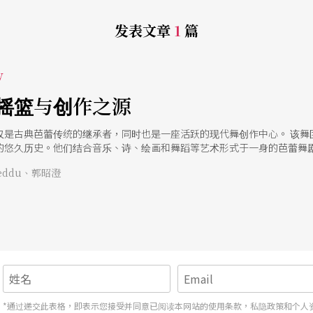
发表文章
1
篇
w
摇篮与创作之源
仅是古典芭蕾传统的继承者，同时也是一座活跃的现代舞创作中心。 该舞
的悠久历史。他们结合音乐、诗、绘画和舞蹈等艺术形式于一身的芭蕾舞剧
ptiste Lully）的音乐不时伴随著路易十四的生活起居。当他起床、进
nteddu、郭昭澄
谨的古典美学境界，路易十四于是在一六六一年创立了皇家舞蹈学院。该
中淬炼出曼妙的舞姿。
*通过递交此表格，即表示您接受并同意已阅读本网站的使用条款，私隐政策和个人