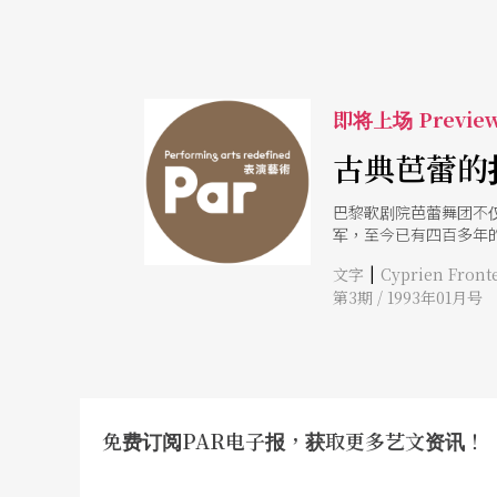
即将上场 Previe
古典芭蕾的
巴黎歌剧院芭蕾舞团不
军，至今已有四百多年
宫，卢利（Jean-Ba
|
文字
Cyprien Fro
达臻节奏划一、结构严
第3期 / 1993年01月号
作，并由人体自然动作
免费订阅PAR电子报，获取更多艺文资讯！