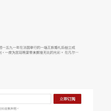
团一五九一年在法国举行的一场王族婚礼后创立成
，一度为宫廷晚宴带来辉煌无比的光彩。 在凡尔赛
餐或接待王公贵族之际，宛如一出引人入胜的芭蕾舞剧。为了
校的宗旨在推展舞蹈专业训练、界定五项芭蕾基本动
立即订阅
资料收集声明。