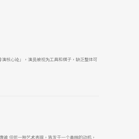
导演核心论」，演员被视为工具和棋子，缺乏整体可
像谁 任何一种艺术表现，皆发于一个单纯的动机，