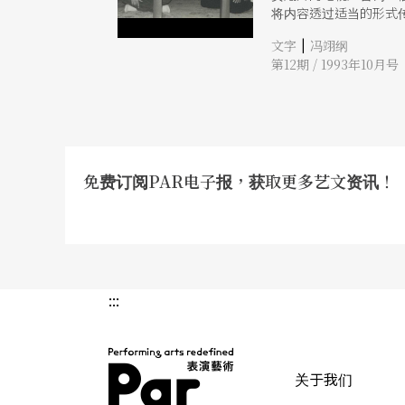
将内容透过适当的形式
成：「相声是一种以『
|
文字
冯翊纲
专业表演的演员（包括
第12期 / 1993年10月号
的；但在写实主义之前
代言之间。 一个演员
己」。「自己」这个层
不能完全抛掉本来的真
事。「自己」、「敍事
们来看看怎么装一个包
包袱。相声的包袱，由
免费订阅PAR电子报，获取更多艺文资讯！
「铺平垫稳」、「三翻
作某一个段子，用某一
黑字地写成脚本也好，
则是脑力激荡。 二
:::
关于我们