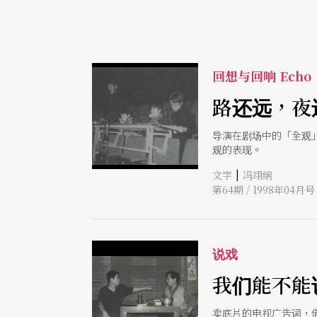
回想与回响 Echo
路还远，夜
导演在剧场中的「全观
观的表现。
|
文字
冯翊纲
第64期 / 1998年04月号
说戏
我们能不能
卖底片的电视广吿词，