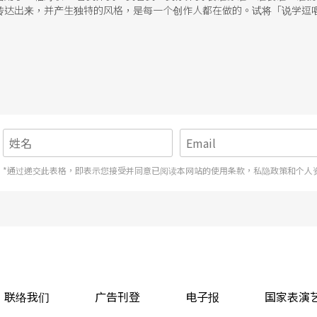
传达出来，并产生独特的风格，是每一个创作人都在做的。试将「说学逗
说』为基本形式的表演艺术，透过学、唱等方法，传达内容，并建立『逗』
各种媒体的演员），其对表演的认知，只停留在「把角色演好」这个层次
与之后，这个想法则是可笑的。中国的表演体系中，「敍事」与「代言」
表演相声，就段子内容讲述时，他是个「敍事人」；说到某个人物，他要饰
次，指的不是演员真正的自己，而是表演时，台上的自己，难即难在不能
自己，否则演员的独立特质将被抹杀。此说非是要夸显相声演员之能，而
人」及「角色」即是相声表演的三个层次。 而「抖包袱」可以说是相声表
袱：首先要将最外的大方巾舖平，然后将物事一件一件齐整、稳当地叠好
此引申而来。传统的理论，将装包袱的技巧，分类成二十二种，此说并不
四抖」、此为二原则。「性格褒贬」、「俏皮谐音」、「巧辩岔说」、「
原则、某一技法即可；此原则、法门，必须件件熟巧，随机运用。 脚本，
*通过递交此表格，即表示您接受并同意已阅读本网站的使用条款，私隐政策和个人
或演员即兴创作也好，相声创作的完成必须要经过四个阶段： 一、即兴。
联络我们
广告刊登
电子报
国家表演