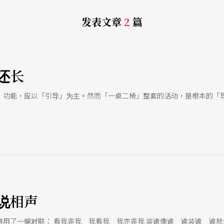
发表文章
2
篇
还长
」功能，应以「引导」为主。然而「一桌二椅」整套的活动，是根本的「
说相声
借用了一幅对联： 看我非我 我看我 我亦非我 装谁像谁 谁装谁 谁就