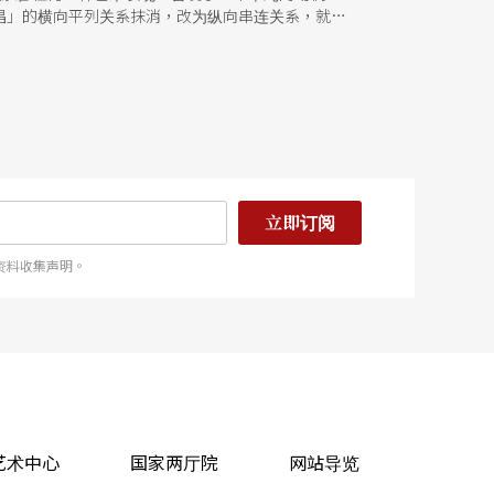
唱」的横向平列关系抹消，改为纵向串连关系，就变
的风格。」 相声，能不能「装谁像谁」？部份从事
上，对二十世纪初的写实主义而言，这个想法是正确
不能偏废，相声表演更出于此一体系，游走于敍事、
演那个人，成为暂时的「角色」；最难拿揑的是「自
在台上假扮一个自己，否则便直接演了一个角色；又
是提醒，在演出相声的时候，要精确认知，放松从
演的代名词，「装包袱」则是相声创作的代名词。我
、装入，再方巾四角，分两次对角扎起，这便是一个
科学，且有膨胀分类之嫌，兹归纳成二原则四法门：
立即订阅
逻辑矛盾」，此为四法门。我们不能产生误会：说创
对相声而言是可有可无的东西。但不论是作家，白纸
资料收集声明。
对脚本作家而言是收集素材，规划大纲；对演员而言
艺术中心
国家两厅院
网站导览