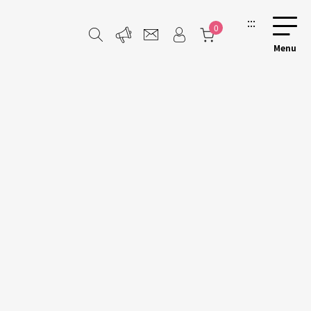
:::
0