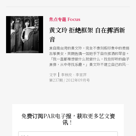
她也因此发现，原来古筝能有这么多种不同于传统
的演奏方式。
焦点专题 Focus
黄文玲 拒绝框架 自在挥洒新
音
来自南台湾的黄文玲，完全不像刻板印象中的柔弱
古筝美女，爽朗热情一如她手下自在挥洒的琴音。
「我一直都是想做什么就做什么，找些好听的曲子
来弹，从中寻找乐趣。」黄文玲不建立自己的风
格、不局限于某个框架，只要发觉新鲜的音乐，打
|
文字
李秋玫、李宜萍
从心里的表演欲望就又隐约地骚动她的心：「我就
第237期 / 2012年09月号
是爱挑战！」
免费订阅PAR电子报，获取更多艺文资
讯！