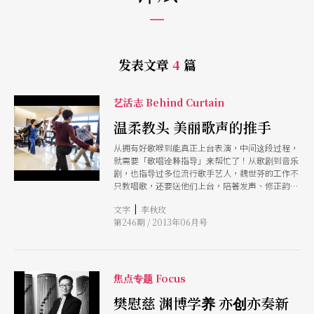
发表文章
4
篇
艺活志 Behind Curtain
温柔教头 美丽歌声的推手
从拥有好歌喉到能真正上台表演，中间这段过程，
就需要「歌唱诠释指导」来帮忙了！从歌剧到音乐
剧，也指导过多位流行歌手艺人，魏世芬的工作不
只教唱歌，还要送他们上台，陪著发声、修正韵
味、调整体态、平稳心理。运用女性的温柔倾听，
|
文字
李秋玫
魏世芬从歌手外显的问题看进内心症结，再慢慢解
第246期 / 2013年06月号
开。她从不认为自己有「教」这回事，而是了解对
方要什么，适时给予意见，顺著他们的节奏引发就
是这么「连哄带骗」地，让歌手将歌声包装成更美
丽的礼物，送到观众的心中。
焦点专题 Focus
樊慰慈 渊博学养 亦创亦奏新