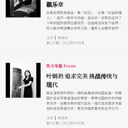
颖乐章
古筝对樊慰慈来说，是「初恋」、也是「永远的情
人」！虽然一路学习作曲、音乐学，任教后还作了
十年的国际钢琴比赛研究，但始终没有放下练琴，
所以能在暌违舞台多年之后，重新上台展开创作与
演奏的「未来十年」。自创的新曲吸收了更多世界
|
文字
李秋玫
文化的养分与色彩，不但用了不同的指法，最重要
第237期 / 2012年09月号
的是他的「现代音乐」听来一点也不晦涩。
焦点专题 Focus
叶娟礽 追求完美 挑战传统与
现代
筝乐演奏家叶娟礽，弹的虽是传统的国乐器，却是
国外音乐节邀请演出的常客，常常与国内外的作曲
家合作，诠释全新的现代音乐。现代音乐要求多面
向的音乐表现方式，曾有作曲家要求她左手拉弓、
右手弹筝，或是请古筝演奏巴赫赋格等，因为作曲
|
文字
李宜萍
家们本身并不见得了解古筝这个乐器，单凭印象觉
第237期 / 2012年09月号
得「或许可以做这样的尝试」，由于勇敢尝试，让