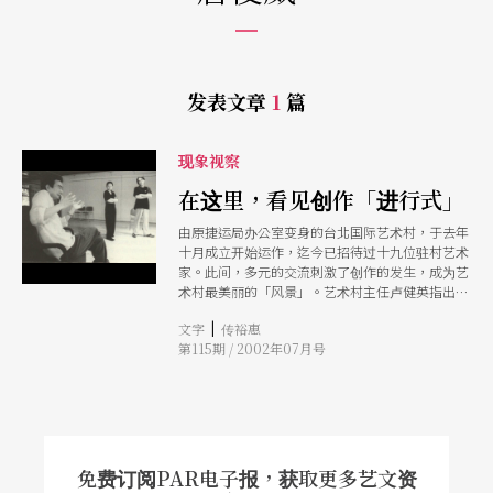
发表文章
1
篇
现象视察
在这里，看见创作「进行式」
由原捷运局办公室变身的台北国际艺术村，于去年
十月成立开始运作，迄今已招待过十九位驻村艺术
家。此间，多元的交流刺激了创作的发生，成为艺
术村最美丽的「风景」。艺术村主任卢健英指出，
城市交流是该村主要特色，但接待对象不限国内外
|
文字
传裕惠
艺术家，而该村必须在艺术家间当个称职的「红
第115期 / 2002年07月号
娘」，给予他们适当的鼓励与刺激。
免费订阅PAR电子报，获取更多艺文资