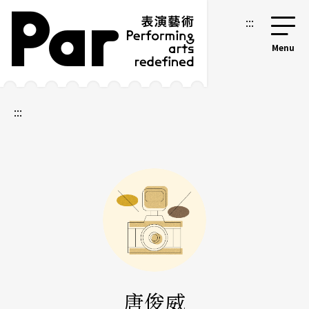
跳到主要内容区块
网站导览
:::
:::
唐俊威