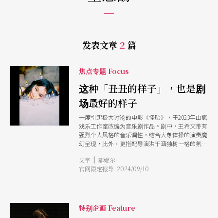
发表文章
2
篇
焦点专题 Focus
这种「丑丑的样子」，也是剧
场最好的样子
一度引起极大讨论的电影《怪胎》，于2023年由疯
戏乐工作室改编为音乐剧作品。剧中，王希文带有
强烈个人风格的音乐调性，结合大象体操的演奏魔
幻呈现，此外，更搭配导演洪千涵独树一格的氛
围，使作品更添迷离奇幻。 这也是洪千涵首次执
|
文字
郝妮尔
导的音乐剧。过往以沉浸式剧场引发高度讨论的创
官网限定报导 2024/09/10
作特性，并不阻止她往各种面向的演出走去，例如
在疫情期间的线上演出作品《呜呜呜OHOHOH》
（后改名为《北栖》），或是今时今刻的音乐剧
《怪胎》。 洪千涵相信，重点不是形式，而是此
刻存在的必要性。她在乎：「为何我们要在这个时
特别企画 Feature
代去面对这个议题？为什么这个作品需要在此时发