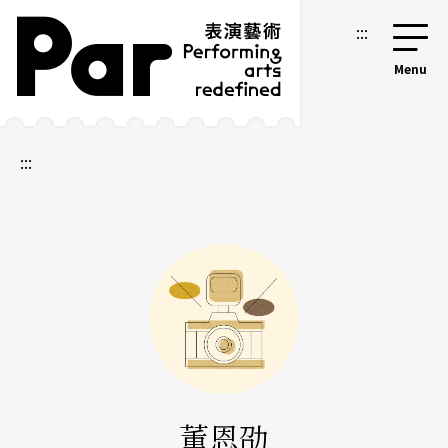
跳到主要内容区块
网站导览
:::
:::
董恩劭