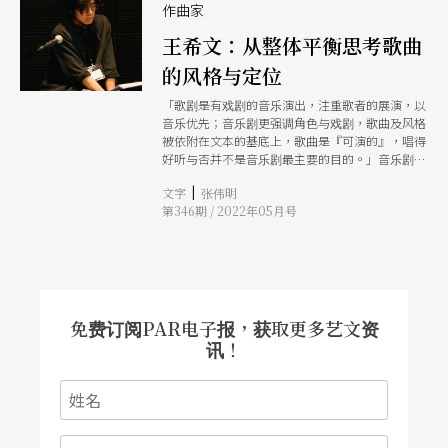
生？无论面对什么作品，这都是我最在乎的一件
作曲家
事。」 因此，洪千涵与《怪胎》碰撞的契机，当
王希文：从整体平衡思考歌曲
然亦是某种天时地利人和所致。她在2019年曾参加
北艺中心办的音乐剧人才培育工作坊，从中发掘了
的风格与定位
导演的更多可能性，甚至也捡拾起诸多童年的回
忆，包括：「我想起自己小时候非常非常喜欢《真
「歌剧是有戏剧的音乐演出，注重歌者的展演，以
善美》这部电影，大概看了20、30次有吧？算是我
音乐优先；音乐剧更强调角色与戏剧，歌曲及风格
的音乐剧启蒙。」 所以，疯戏乐《怪胎》的执导
被依附在文本的基底上，歌曲是『可演的』，唱得
邀请，洪千涵当仁不让。只是当时自己还没有直接
好听与否并不是音乐剧最主要的目的。」音乐剧作
意识到，这不仅仅是她的第一出音乐剧，更是她第
曲家王希文说。
一次面对「改编」电影与剧场的距离在哪里？改编
|
文字
张伟明
后的主题应该更加聚焦于最初、或勇敢发散出去各
第346期 / 2022年05月号
种问题都在正式工作后一次迎来。
免费订阅PAR电子报，获取更多艺文资
讯！