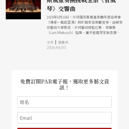
琴》交響曲
2026年8月10日，米特薩克斯風重奏團年度音樂會
《傳承─風起雲湧》將於國家音樂廳登場，由蘇黎
世藝術大學教授、米特藝術總監拉斯．麥庫斯
（Lars Mlekusch）指揮，攜手管風琴家吳恩惠、
陳相瑜，以及台北打擊樂團，與米特菁英培訓計畫
|
文字
張震洲
青年音樂家，共同組成超過60人的跨樂器編制，挑
2026/06/03
戰聖桑《C小調第三號交響曲「管風琴」》。
免費訂閱PAR電子報，獲取更多藝文資
訊！