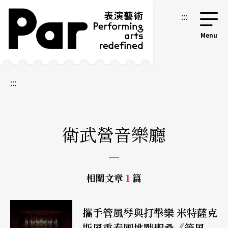
跳到主要內容區塊
網站導覽
:::
:::
衛武營音樂廳
相關文章
1
篇
攜手管風琴與打擊樂 米特薩克
斯風重奏團挑戰聖桑《管風