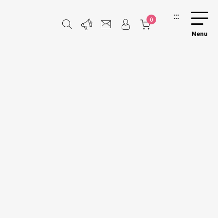
:::
0