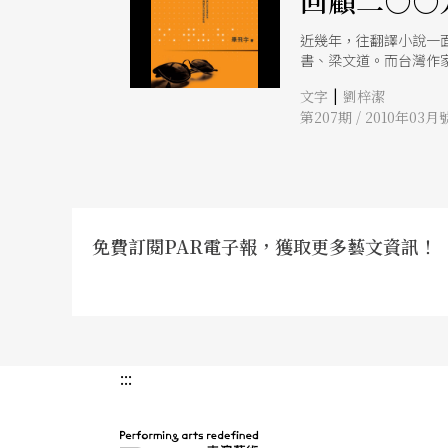
回顧二○○
近幾年，往翻譯小說一
書、梁文道。而台灣作
|
文字
劉梓潔
第207期 / 2010年03月
免費訂閱PAR電子報，獲取更多藝文資訊！
:::