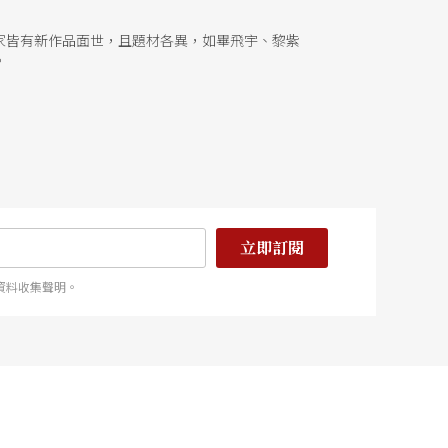
家皆有新作品面世，且題材各異，如畢飛宇、黎紫
。
立即訂閱
資料收集聲明。