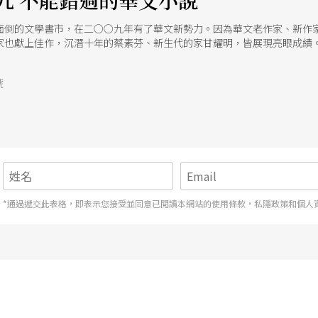
九 不能錯過的華文小說
面倒的文學書市，在二○○九年有了華文新勢力。因為華文老作家、新作
家也獻上佳作，沉潛十年的蔡素芬、新生代的家甘耀明，皆展現亮眼成績
號
*通過遞交此表格，即表示您接受並同意已閱讀本網站的使用條款，私隱政策和個人