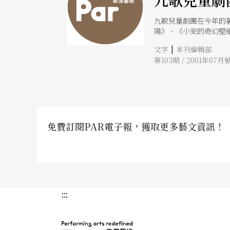
九歌兒童劇
九歌兒童劇團在今年的
陽》、《小安的奇幻壁
互動的活動，以期讓父
|
文字
本刊編輯部
第103期 / 2001年07月
免費訂閱PAR電子報，獲取更多藝文資訊！
:::