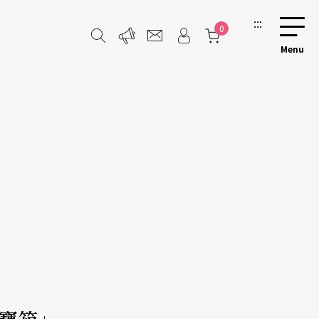
:::
0