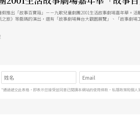
團2001生活故事劇場嘉年華「故事
暑假推出「故事百寶箱」－－九歌兒童劇團2001生活故事劇場嘉年華。
紙之旅》等戲碼的演出，還有「故事劇場舞台大觀園展覽」、「故事劇場
母與小朋友可以一同參與，渡過一個愉快的暑假。
號
*通過遞交此表格，即表示您接受並同意已閱讀本網站的使用條款，私隱政策和個人