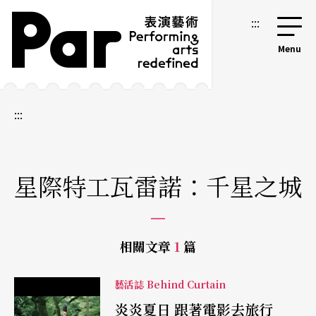
跳到主要內容區塊
網站導覽
:::
:::
星際特工瓦雷諾：千星之城
相關文章
1
篇
藝活誌 Behind Curtain
炎炎夏日 跟著電影去旅行