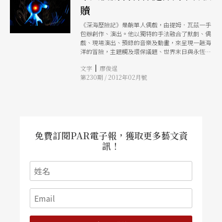
贖
《深海歷險記》是齣單人偶戲，由提姆．瓦茲一手
包辦創作、演出。他以獨特的手法融合了默劇、偶
戲、現場演出、預錄的音樂及動畫，來呈現一趟海
洋的冒險，主題觸及環保議題、世界末日與永恆的
愛，視覺效果扣人心絃。
|
文字
廖俊逞
第230期 / 2012年02月號
免費訂閱PAR電子報，獲取更多藝文資
訊！