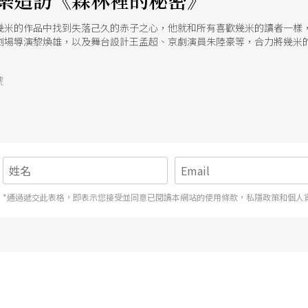
樂造訪《森林裡的秘密》
在幾米的作品中找到失落己久的赤子之心，他就和所有喜歡幾米的讀者一樣
劇場導演黎煥雄，以及舞台設計王孟超、京劇演員朱陸豪等，合力將幾米
號
*通過遞交此表格，即表示您接受並同意已閱讀本網站的使用條款，私隱政策和個人