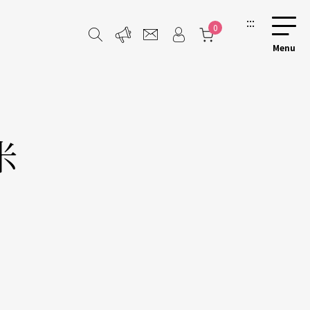
:::
0
米