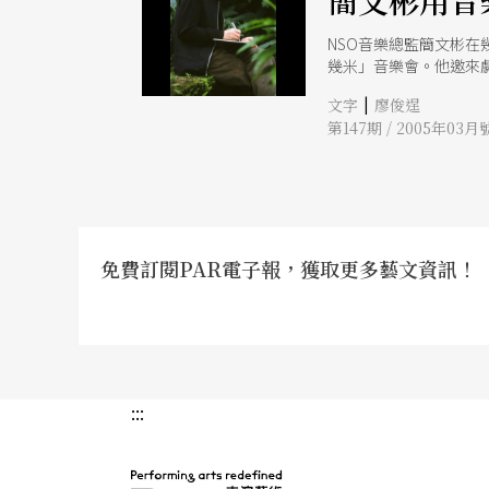
簡文彬用音
NSO音樂總監簡文彬
幾米」音樂會。他邀來
|
文字
廖俊逞
第147期 / 2005年03月
免費訂閱PAR電子報，獲取更多藝文資訊！
:::