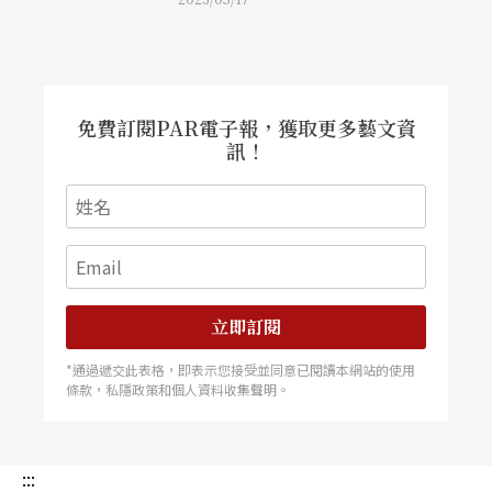
免費訂閱PAR電子報，獲取更多藝文資
訊！
立即訂閱
*通過遞交此表格，即表示您接受並同意已閱讀本網站的使用
條款，私隱政策和個人資料收集聲明。
:::