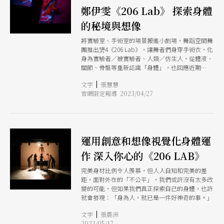
鄭伊雯《206 Lab》 探索身體
的秘境與想像
將實驗室、手術室的場景搬進小劇場，舞蹈空間舞
團推出勥4《206 Lab》，讓舞者們身穿手術衣，化
身為實驗者／被實驗者、人類／仿生人，從體液、
關節、骨骼等重新認識「身體」，也回應近期
ChatGPT掀起的「AI是否會取代＿＿」的熱烈討
|
文字
張慧慧
論。 編舞家鄭伊雯從去（2022）年11月帶著舞者
官網限定報導 2023/04/27
開讀書會、上課，以亞歷山大技巧為軸心，從生理
學、解剖學、哲學、身心學等觀點研究身體。「最
開始，我們從達文西的畫作，討論人體黃金比例，
接著，從外在回到內在，我們做了很多實驗，是因
為對人類很好奇。」她表示，作品的發想是源於身
運用創意和想像視覺化身體運
體的疾病與失去，「過了40歲，真的覺得身體不一
樣了，很多都失去了。」
作 深入你心的《206 LAB》
完美身材比例令人羨慕，但人人自知和完美的差
距，面對外在的「不公平」，我們或許沒有太多改
變的可能，但如果我們真正探索自己的身體，也許
就會發現：「身為人，就已是一件好神奇的事。」
|
文字
張震洲
2023/05/17