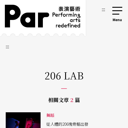
跳到主要內容區塊
網站導覽
:::
:::
206 LAB
相關文章
2
篇
舞蹈
從人體的206塊骨骼出發