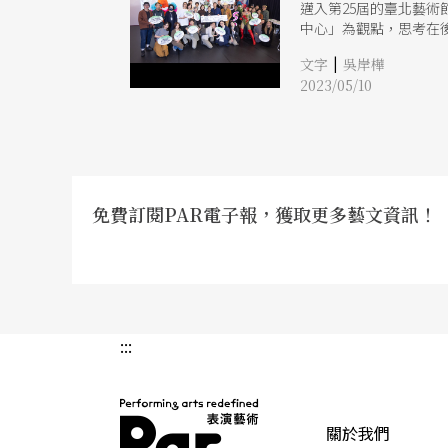
邁入第25屆的臺北藝
中心」為觀點，思考在
|
文字
吳岸樺
2023/05/10
免費訂閱PAR電子報，獲取更多藝文資訊！
:::
關於我們