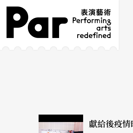
跳到主要內容區塊
網站導覽
:::
獻給後疫情