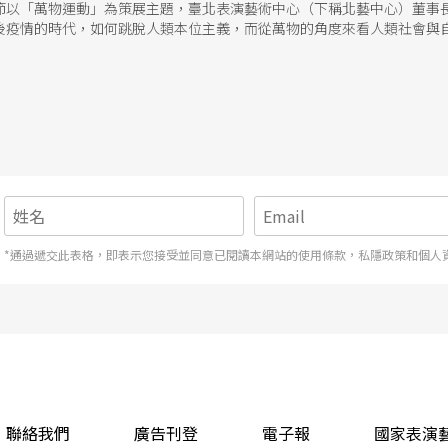
術節以「萬物運動」為策展主題，臺北表演藝術中心（下稱北藝中心）董事
後疫情的時代，如何跳脫人類本位主義，而從萬物的角度來看人類社會與
*通過遞交此表格，即表示您接受並同意已閱讀本網站的使用條款，私隱政策和個人
聯絡我們
廣告刊登
電子報
國家表演