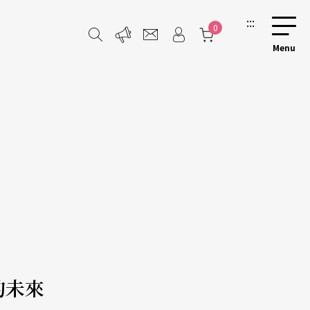
:::
0
的未來