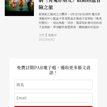
險之旅
愛樂劇工廠成立20周年，6月3日及4日將於臺北表
演藝術中心藍盒子首演熱血友情親子音樂劇《青鬼
好朋友》，結合馬戲、特技、雜耍和影像科技的親
子音樂劇，帶領觀眾身歷其境，體驗精采的冒險故
事。
|
文字
張震洲
2023/06/02
免費訂閱PAR電子報，獲取更多藝文資
訊！