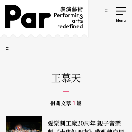
跳到主要內容區塊
網站導覽
:::
:::
王慕天
相關文章
1
篇
愛樂劇工廠20周年 親子音樂
劇《青鬼好朋友》啟動熱血冒