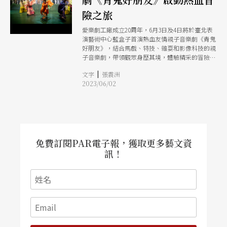
險之旅
愛樂劇工廠成立20周年，6月3日及4日將於臺北表
演藝術中心藍盒子首演熱血友情親子音樂劇《青鬼
好朋友》，結合馬戲、特技、雜耍和影像科技的親
子音樂劇，帶領觀眾身歷其境，體驗精采的冒險故
事。
|
文字
張震洲
2023/06/02
免費訂閱PAR電子報，獲取更多藝文資
訊！