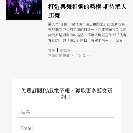
打造與舞相遇的契機 期待眾人
起舞
邁入第4年的「樹林跳：跳島舞蹈節」已逐漸成為
樹林藝文中心的招牌節目之一，每年都會接到民眾
詢問舞蹈節資訊的電話。策展人蘇威嘉談到「跳島
舞蹈節」的「跳島」來自：希望未來有一天全台灣
各地方都能跳起來，震動島嶼。蘇威嘉不諱言「不
|
文字
鄭宜芳
知道有生之年是否能看到，但這是長期努力的目
官網限定報導 2023/10/23
標，希望在樹林深耕，每年在固定的時間、地點舉
辧，讓樹林地區的民眾漸漸習慣有一個好像蠻厲害
的舞蹈節在地方上，並逐步擴散外溢到外縣市。」
作為以「希望拉近舞蹈與民眾的距離」為目標的節
慶，「樹林跳」拿掉現今藝術節常見的宏大艱深論
述，亦不以時間較長的大型作品為主打節目，而是
「以靈巧、輕便，化整為零做發想，希望在有限的
免費訂閱PAR電子報，獲取更多藝文資
資源下讓觀眾能看到最多」，因此有了《身體我的
訊！
名片》的構想。如今也成為跳島舞蹈節的主打節
目。