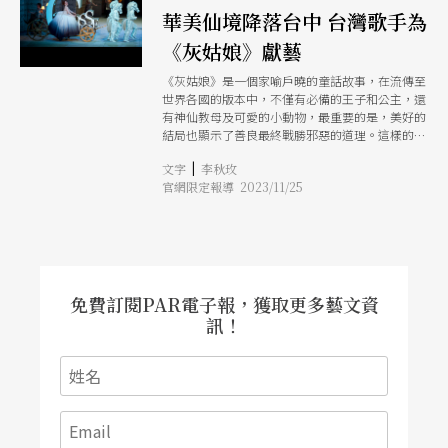
華美仙境降落台中 台灣歌手為
《灰姑娘》獻藝
《灰姑娘》是一個家喻戶曉的童話故事，在流傳至
世界各國的版本中，不僅有必備的王子和公主，還
有神仙教母及可愛的小動物，最重要的是，美好的
結局也顯示了善良最終戰勝邪惡的道理。這樣的一
段傳說，在世界各地已經以文字、繪畫、動畫、戲
|
文字
李秋玫
劇、音樂劇等各種形式呈現，音樂學者焦元溥說：
官網限定報導 2023/11/25
「根據100年前的童話故事研究，關於《灰姑娘》
的原型就有500多種版本。而到現在，音樂劇名家
安德魯．洛伊．韋伯還有新作《灰姑娘》推出。」
可見這個受人喜愛的傳奇，至今仍在發酵中。
「在西洋古典音樂中，至今還可以看得到的《灰姑
娘》歌劇有兩部。」焦元溥說：「一是義大利作曲
家羅西尼的，另一就是法國作曲家馬斯內。」兩個
免費訂閱PAR電子報，獲取更多藝文資
版本的差異在於，前者雖然是很厲害的作曲家，但
訊！
版本較為寫實；而後者則是商請劇作家將原本的故
事改寫成充滿夢幻的版本。