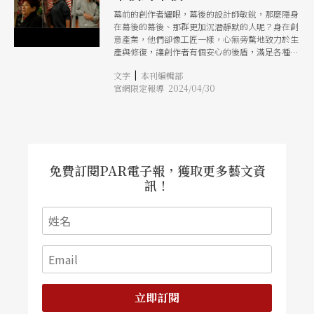
幕前的創作者耀眼，幕後的設計師敏銳，那麼隱身
在幕後的幕後、那群更加沉潛靜默的人呢？身在創
意產業，他們卻像工匠一樣，心無旁騖地致力於生
產與修復，讓創作者有個安心的後盾，滿足各種靈
光的誕生。本次專題，從服裝產業的打版師及電影
|
文字
本刊編輯部
膠卷的修復師出發，帶各位走向幕後、及其更幕後
官網限定報導 2024/04/30
的領地。
免費訂閱PAR電子報，獲取更多藝文資
訊！
立即訂閱