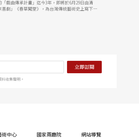
「戲曲傳承計畫」迄今3年，即將於6月29日由清
京喜劇」《春草闖堂》，為台灣傳統藝術史上寫下最
立即訂閱
資料收集聲明。
藝術中心
國家兩廳院
網站導覽