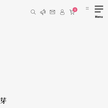
:::
0
芽