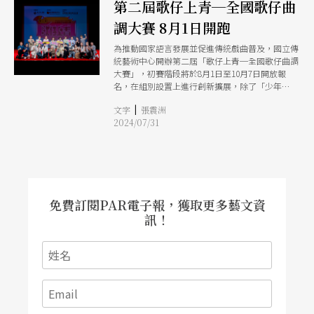
第二屆歌仔上青─全國歌仔曲
調大賽 8月1日開跑
為推動國家語言發展並促進傳統戲曲普及，國立傳
統藝術中心開辦第二屆「歌仔上青─全國歌仔曲調
大賽」，初賽階段將於8月1日至10月7日開放報
名，在組別設置上進行創新擴展，除了「少年
組」、「成人組」與「專業組」外，特別增設「團
|
文字
張震洲
體組」，以降低參賽門檻並吸引更多參賽者參與。
2024/07/31
新設的「團體組」鼓勵親子、祖孫等家庭成員組隊
參賽，期望全民做伙唱歌仔，一同享受歌仔戲的樂
趣。
免費訂閱PAR電子報，獲取更多藝文資
訊！