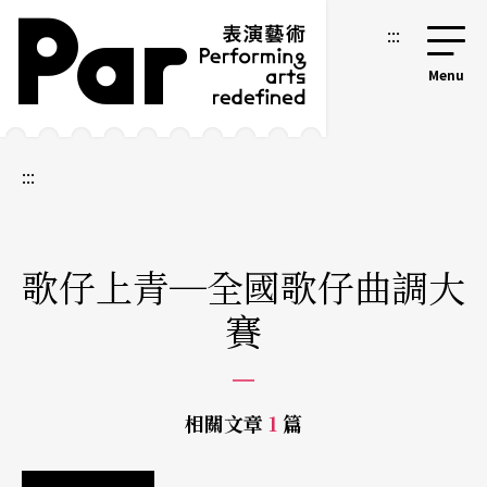
跳到主要內容區塊
網站導覽
:::
:::
歌仔上青─全國歌仔曲調大
賽
相關文章
1
篇