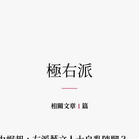
極右派
相關文章
1
篇