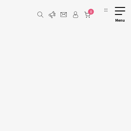
:::
0