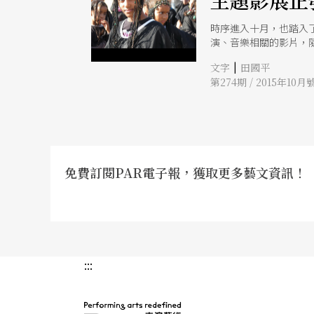
主題影展正
時序進入十月，也踏入
演、音樂相關的影片，
|
文字
田國平
第274期 / 2015年10月
免費訂閱PAR電子報，獲取更多藝文資訊！
:::