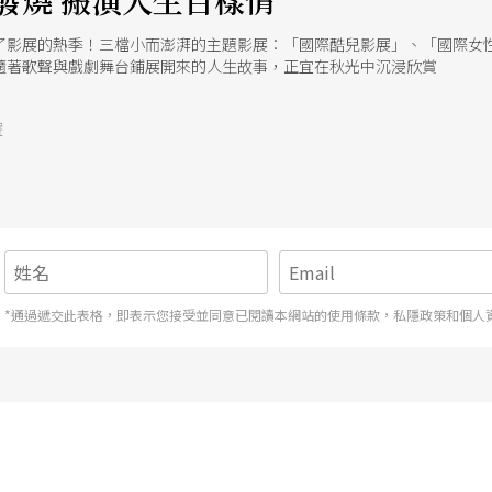
發燒 搬演人生百樣情
了影展的熱季！三檔小而澎湃的主題影展：「國際酷兒影展」、「國際女
隨著歌聲與戲劇舞台鋪展開來的人生故事，正宜在秋光中沉浸欣賞
號
*通過遞交此表格，即表示您接受並同意已閱讀本網站的使用條款，私隱政策和個人