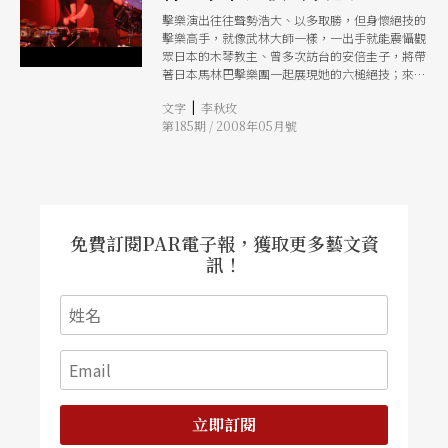
擊樂演出往往聲勢浩大、以多取勝，但身懷絕技的
擊樂高手，就像武林大師一樣，一出手就能震懾觀
眾日本的木琴教主、曾多次訪台的安倍圭子，將帶
著日本馬林巴擊樂團一起展現她的六槌絕技；來自
以色列的皮卡度擊樂二重奏，則要與美型與技巧征
|
文字
李秋玫
服台灣樂迷的心！
第185期 / 2008年05月號
免費訂閱PAR電子報，獲取更多藝文資
訊！
立即訂閱