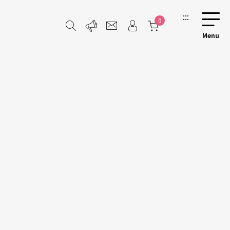
:::
0