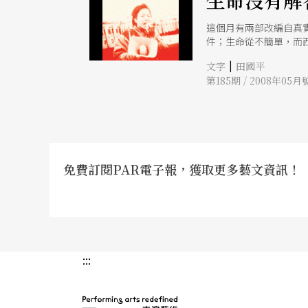
生命沒有解
這個月有兩部改編自真
件；生命從不簡單，而西
|
文字
田國平
第185期 / 2008年05月
免費訂閱PAR電子報，獲取更多藝文資訊！
:::