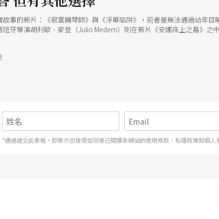
答 但有其他選擇
實故事的新片：《寂寞鋼琴師》與《浮華陷阱》，前者是無法通過幼年目
班牙導演胡利歐．麥登（Julio Medem）則在新片《安娜床上之島》
號
*通過遞交此表格，即表示您接受並同意已閱讀本網站的使用條款，私隱政策和個人