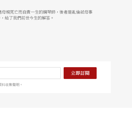
睹母親死亡而自責一生的鋼琴師，後者是亂倫弒母事
之中，給了我們前世今生的解答。
立即訂閱
資料收集聲明。