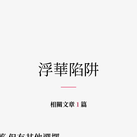
浮華陷阱
相關文章
1
篇