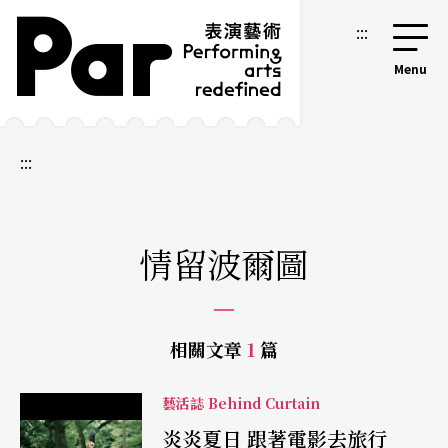
跳到主要內容區塊
網站導覽
:::
:::
情留波爾圖
相關文章
1
篇
藝活誌 Behind Curtain
炎炎夏日 跟著電影去旅行