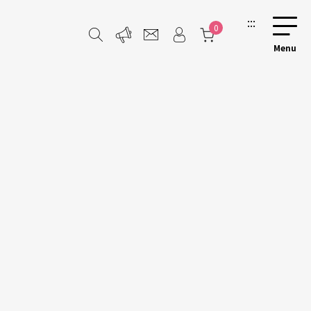
:::
0