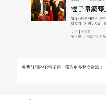
雙子星鋼琴
曾獲兩屆美國巴爾地摩室內
說他們「如測心術者一
（Benjamin M
|
文字
李秋玫
他不但自幼喜閱讀中文
第181期 / 2008年01月
在這場音樂會中，雙子星
曲：《布宜諾斯艾利斯
中，揮發扣人心弦的音
免費訂閱PAR電子報，獲取更多藝文資訊！
:::