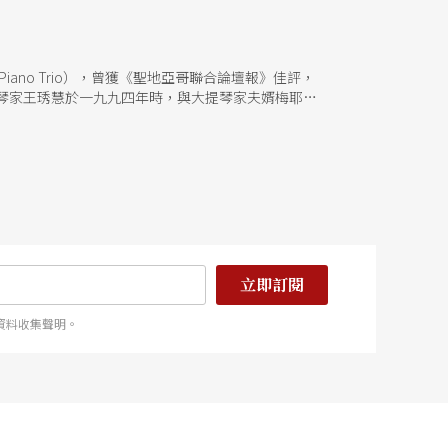
ano Trio），曾獲《聖地亞哥聯合論壇報》佳評，
琴家王琇慧於一九九四年時，與大提琴家夫婿梅耶斯
，在音樂方面表現傑出；而梅耶斯與東方卻也淵源匪淺，
以「回到故鄉」為名，要為台灣鄉親帶來悠揚樂聲。
將在由Jos Bragato改編皮亞佐拉的三首探戈
格的動感熱情；還要在德弗札克的《e小調三重奏》
立即訂閱
資料收集聲明。