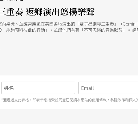
三重奏 返鄉演出悠揚樂聲
樂獎、並經常應邀在美國各地演出的「雙子星鋼琴三重奏」（Gemini Pi
般，能夠預料彼此的行動」，並讚他們有著「不可思議的音樂默契」。 鋼
yers）博士及弟弟王聖琮組成了「雙子星鋼琴三重奏」。王家兩姊弟來自台灣
書籍，鑽研老子道德經及太極拳，還說得一口流利法語和華語。三人這次
號
鋼琴三重奏要以貝多芬著名的《D大調鋼琴三重奏》展現高超的技巧及默契，也
之秋》、《遺忘》與《布宜諾斯艾利斯之春》中，讓大家享受南美拉丁風
樂性。（李秋玫）
*通過遞交此表格，即表示您接受並同意已閱讀本網站的使用條款，私隱政策和個人