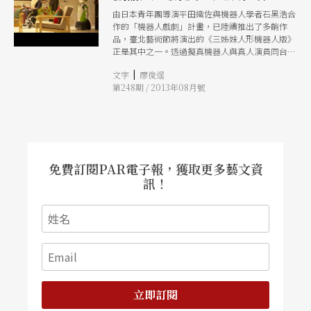
由日本青年團導演平田織佐與機器人學者石黑浩合
作的「機器人戲劇」計畫，已陸續推出了多齣作
品，臺北藝術節將演出的《三姊妹人形機器人版》
正是其中之一。透過擬真機器人與真人演員同台，
平田對當前的人類處境、社會問題提出質疑與反
|
文字
廖俊逞
思，讓觀眾能夠藉此進一步思索「人之所以為人」
第248期 / 2013年08月號
的意義與價值。
免費訂閱PAR電子報，獲取更多藝文資
訊！
立即訂閱