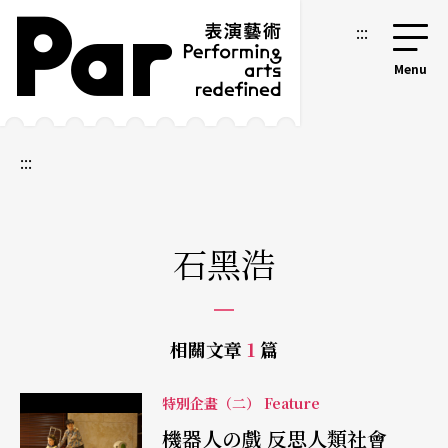
跳到主要內容區塊
網站導覽
:::
:::
石黑浩
相關文章
1
篇
特別企畫（二） Feature
機器人の戲 反思人類社會