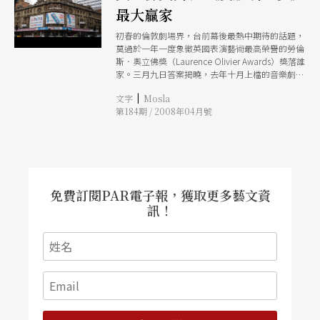
最大贏家
初春的倫敦劇場界，台前幕後最熱中期待的話題，
莫過於一年一度象徵英國表演藝術最高榮譽的勞倫
斯．奧立佛獎（Laurence Olivier Awards）獎落誰
家。三月九日答案揭曉，去年十月上檔的音樂劇
《髮膠明星夢》Hairspray，風光抱走最佳新音樂
|
文字
Mosla
劇、最佳男女主角及配角等四項音樂劇類大獎，成
第184期 / 2008年04月號
為今年最大贏家。
免費訂閱PAR電子報，獲取更多藝文資
訊！