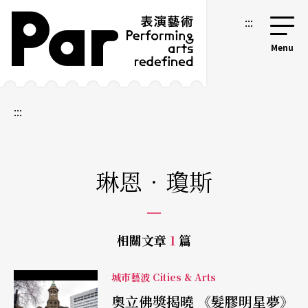
跳到主要內容區塊
網站導覽
:::
:::
琳恩．瓊斯
相關文章
1
篇
城市藝波 Cities & Arts
奧立佛獎揭曉 《髮膠明星夢》