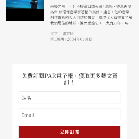
紛擾之際，，何不聆賞自然天籟? 馬修‧連恩再度
訪台 以環保音樂家著稱的馬修‧連恩，他的音樂
創作喜歡融入大自然的聲音，讓現代人有機會了解
我們居住的地球，進而愛護它。一九九八年，馬修
首次拜訪台灣。以一星期時間在台灣走透透。認識
|
文字
盧家珍
了許多朋友，也錄下台灣山林與海岸的自然聲音，
第138期 / 2004年06月號
並與台灣音樂家再次合作，完成首張以台灣音樂為
主角，充滿濃厚人文、自然氣息的《海角一樂
園》。一九九九年又在第十屆金曲獎頒獎典禮中與
國內音樂家、舞蹈家合作，演出成名代表作《飛鼠
溪》，高質感的音樂內涵與環保意念征服了台灣。
此次，在台灣社會紛紛擾擾之時，馬修‧連恩將與
大家一起發掘心靈中的清澈美地，從大自然的天籟
免費訂閱PAR電子報，獲取更多藝文資
中追求平靜。 「鼓」動新時代的樂舞！風格多元
訊！
的阿扎鼓諾Azaguno非洲樂舞團 提起非洲，難免
與戰爭、肌餓、蠻荒產生聯想，很少人知道非洲音
樂因為黑人殖民的關係，影響了頌樂(Son)、薩爾
薩(Salsa)、倫巴(Rumba)、爵士(Jazz)、藍調
(Blue)等樂種的發展，在音樂史是很重要的一環。
六月初，來自非洲迦納的阿扎鼓諾非洲樂舞團
(Azaguno)，就是一個試圖呈現非洲傳統音樂舞蹈
藝術，並融入具有時代創新精神之樂舞的團體。
「阿扎鼓諾」(Azaguno)一詞原指西非迦納地區埃
立即訂閱
維族的領袖鼓手，該團成立於二○○一年，創始者