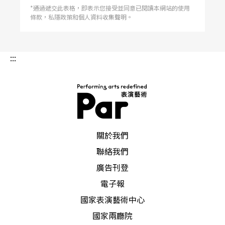
及藝術總監派斯考，楊原籍迦納，現為美國西維吉
*通過遞交此表格，即表示您接受並同意已閱讀本網站的使用
尼亞大學世界音樂中心主任。這是個生氣蓬勃的多
條款，私隱政策和個人資料收集聲明。
種族表演團體，致力於非洲樂舞的研究、保存、教
育及演出，包括傳統非洲樂舞、非裔美國人以及加
勒比海地區和拉丁美洲一帶的樂舞形式，該團亦創
作當代跨文化的作品，用劇場的元素，融合來自世
:::
界史觀的非洲經驗所代表的藝術文化價值和資源。
透過鼓聲、人聲、舞蹈、其他視覺藝術形式以及相
關資源，創發出不同的表演風格和面貌。 與大樂
團一起華麗搖擺！貝西公爵爵士大樂團訪台 一九
三○年代是美國爵士樂最為風行的年代，也是爵士
「大樂團」風格最為風行的年代。爵士樂的旋律在
美國的大街小巷、俱樂部、收音機裡美妙地傳送
出，當時「貝西公爵爵士大樂團」、「班尼‧古德
PAR 表演藝術雜誌
曼大樂團」與「艾
關於我們
聯絡我們
廣告刊登
電子報
國家表演藝術中心
國家兩廳院