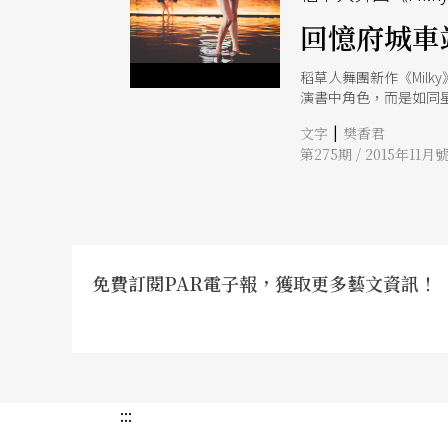
回憶府城車
稻草人舞團新作《Mil
演書中角色，而是如同
|
文字
樊香君
第275期 / 2015年11月
免費訂閱PAR電子報，獲取更多藝文資訊！
:::