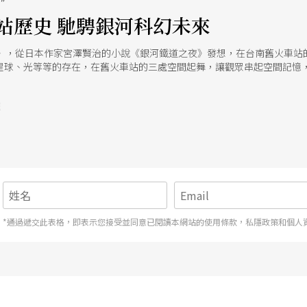
站歷史 馳騁銀河科幻未來
ky》，從日本作家宮澤賢治的小說《銀河鐵道之夜》發想，在台南舊火車
星球、光等等的存在，在舊火車站的三處空間起舞，讓觀眾串起空間記憶
號
*通過遞交此表格，即表示您接受並同意已閱讀本網站的使用條款，私隱政策和個人