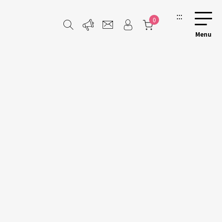
:::
0