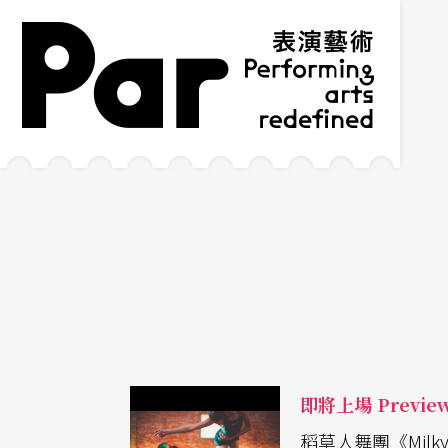
跳到主要內容區塊
網站導覽
:::
即將上場 Previe
稻草人舞團《Milk