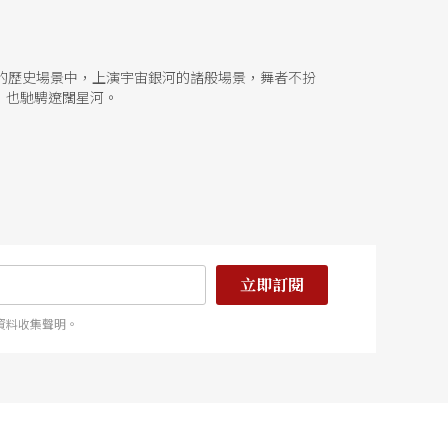
站的歷史場景中，上演宇宙銀河的諸般場景，舞者不扮
，也馳騁遼闊星河。
立即訂閱
資料收集聲明。